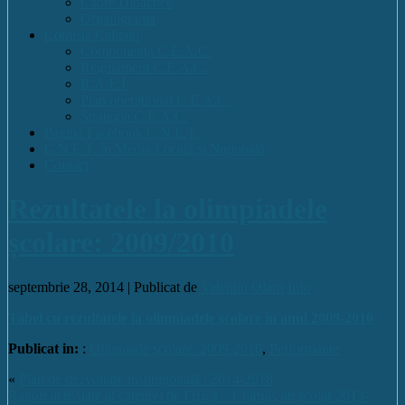
Cadre Didactice
Organigrama
Comisia Calitatii
Componența C.E.A.C.
Regulament C.E.A.C.
R.A.E.I.
Plan operational C.E.A.C.
Strategia C.E.A.C.
Pagina Facebook C.N.E.T.
C.N.E.T. în Media Locală și Națională
Contact
Rezultatele la olimpiadele
școlare: 2009/2010
septembrie 28, 2014 |
Publicat de
Valentin Olaru
Info
Tabel cu rezultatele la olimpiadele școlare în anul 2009-2010
Publicat in:
:
Olimpiade școlare: 2009-2010
,
Performante
«
Plan de dezvoltare instituțională : 2014-2018
Raport activitate al catedrei de Fizica – Chimie, an școlar 2013-