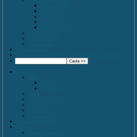
Romana-Latina
Limbi Moderne
Matematica
Fizica- Chimie
Activități educative
Comisia Calitatii
Evaluare Interna
Organigrama
Saptamana verde
EPAS – Scoală Ambasador a Parlamentului European
Despre noi
Istoric
Prezent
Ce vom fi…
Dotare
Cabinet Consiliere
Biblioteca
Galerie Foto
Imnul C.N.E.T.
Oferta Educațională
Personal
Echipa managerială