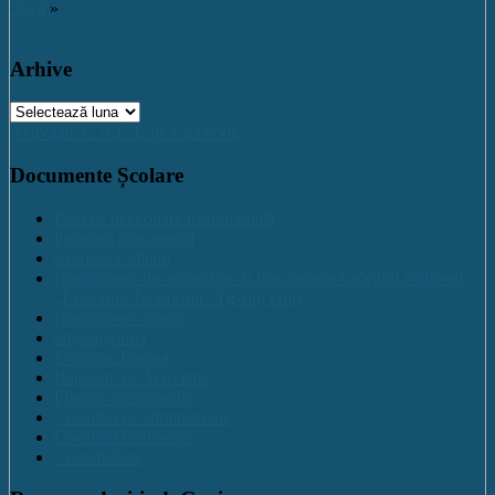
2014
»
Arhive
Arhive
Activitate C.N.E.T. pe Facebook
Documente Școlare
Plan de dezvoltare institutională
Program managerial
Comisia Calitatii
Regulament de organizare și funcționare Colegiul Național
„Ecaterina Teodoroiu” Tg-Jiu, Gorj
Regulament intern
Organigrama
Evaluare Interna
Rapoarte de Activitate
Planuri operaționale
Consiliul de administratie
Consiliul Profesoral
Contabilitate