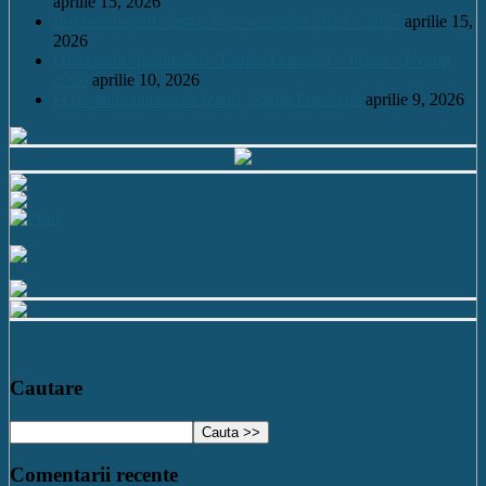
aprilie 15, 2026
Înscrieri pentru clasa a V a / an școlar 2026 – 2027
aprilie 15,
2026
Olimpiada Națională de Limba Franceză – Piatra – Neamț
2026
aprilie 10, 2026
Festivalul-concurs de teatru “Sabin Popescu”
aprilie 9, 2026
Cautare
Comentarii recente