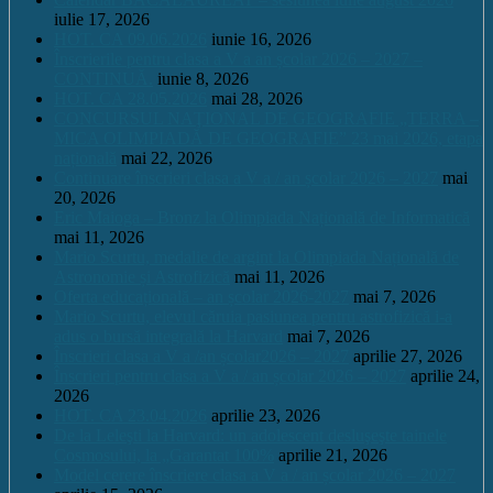
iulie 17, 2026
HOT. CA 09.06.2026
iunie 16, 2026
Înscrierile pentru clasa a V a an școlar 2026 – 2027 –
CONTINUĂ.
iunie 8, 2026
HOT. CA 28.05.2026
mai 28, 2026
CONCURSUL NAŢIONAL DE GEOGRAFIE „TERRA –
MICA OLIMPIADĂ DE GEOGRAFIE” 23 mai 2026, etapa
națională
mai 22, 2026
Continuare înscrieri clasa a V a / an școlar 2026 – 2027
mai
20, 2026
Eric Maioga – Bronz la Olimpiada Națională de Informatică
mai 11, 2026
Mario Scurtu, medalie de argint la Olimpiada Națională de
Astronomie și Astrofizică
mai 11, 2026
Oferta educațională – an școlar 2026-2027
mai 7, 2026
Mario Scurtu, elevul căruia pasiunea pentru astrofizică i-a
adus o bursă integrală la Harvard
mai 7, 2026
Înscrieri clasa a V a /an școlar2026 – 2027
aprilie 27, 2026
Înscrieri pentru clasa a V a / an școlar 2026 – 2027
aprilie 24,
2026
HOT. CA 23.04.2026
aprilie 23, 2026
De la Leleşti la Harvard: un adolescent desluşeşte tainele
Cosmosului, la „Garantat 100%
aprilie 21, 2026
Model cerere înscriere clasa a V a / an școlar 2026 – 2027