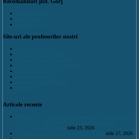
Recomandari jud. Gorj
Centrul Brancuși
Hotel Targu Jiu
Primaria Targu Jiu
Site-uri ale profesorilor nostri
C.N.E.T. Euroscola
Calea Eroilor – Euroscola
Prof. Dr. Marinela Pîrvulescu
Prof. Dr. Nichifor Gheorghe : Blog
Proiect "Practică Teoria"
Revista REV-ECA
Simpozion Limbi Moderne
Site M.E.C.
Articole recente
IMPORTANT ! Se redeschide căminul CNET pentru anul
școlar 2026 – 2027. Înscrierile se fac tot în perioada
23.07.2026 – 28.07.2026.
iulie 23, 2026
Înscriere clasa a IX a – an școlar 2026 – 2027
iulie 17, 2026
Calendar BACALAUREAT – sesiunea iulie august 2026