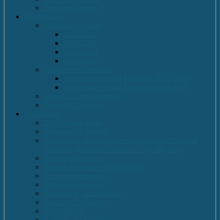
Proiecte Erasmus +
Performante
Olimpiade Scolare
2021-2022
2014-2015
2013-2014
2009-2010
Concursuri Nationale
Concursul național Franglais 2023-2024
Concursul național Franglais 2024-2025
Concursuri Internationale
Competitii Sportive
Documente
Declaratii de avere
Declaratii de interese
Regulament de organizare și funcționare Colegiul
Național „Ecaterina Teodoroiu” Tg-Jiu, Gorj
Regulament intern
Plan de dezvoltare institutională
Program managerial
Planuri operaționale
Consiliul de administratie
Consiliul Profesoral
Contabilitate
Rapoarte de Activitate