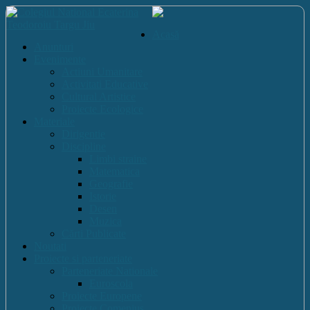
Acasă
Anunturi
Evenimente
Actiuni Umanitare
Activitati Educative
Cultural Artistice
Proiecte Ecologice
Materiale
Dirigentie
Discipline
Limbi straine
Matematica
Geografie
Istorie
Desen
Muzica
Cărti Publicate
Noutati
Proiecte si parteneriate
Parteneriate Nationale
Euroscola
Proiecte Europene
Proiecte Comenius