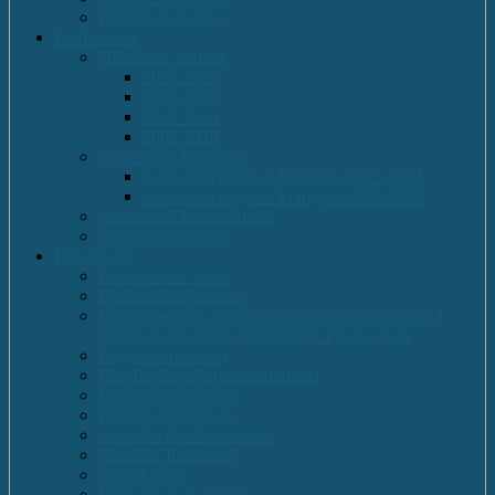
Proiecte Erasmus +
Performante
Olimpiade Scolare
2021-2022
2014-2015
2013-2014
2009-2010
Concursuri Nationale
Concursul național Franglais 2023-2024
Concursul național Franglais 2024-2025
Concursuri Internationale
Competitii Sportive
Documente
Declaratii de avere
Declaratii de interese
Regulament de organizare și funcționare Colegiul
Național „Ecaterina Teodoroiu” Tg-Jiu, Gorj
Regulament intern
Plan de dezvoltare institutională
Program managerial
Planuri operaționale
Consiliul de administratie
Consiliul Profesoral
Contabilitate
Rapoarte de Activitate