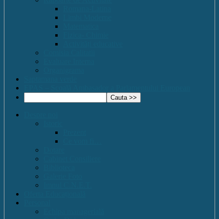
Romana-Latina
Limbi Moderne
Matematica
Fizica- Chimie
Activități educative
Comisia Calitatii
Evaluare Interna
Organigrama
Saptamana verde
EPAS – Scoală Ambasador a Parlamentului European
Despre noi
Istoric
Prezent
Ce vom fi…
Dotare
Cabinet Consiliere
Biblioteca
Galerie Foto
Imnul C.N.E.T.
Oferta Educațională
Personal
Echipa managerială