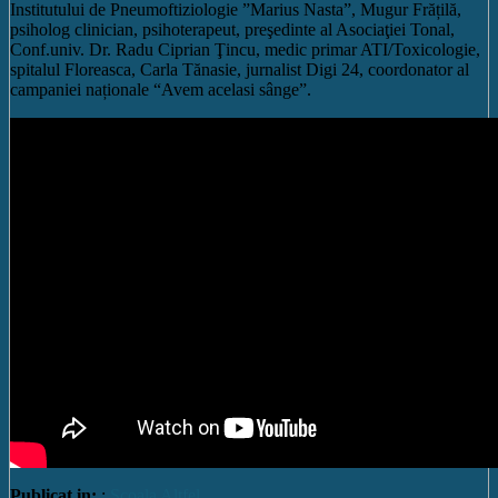
Institutului de Pneumoftiziologie ”Marius Nasta”, Mugur Frățilă,
psiholog clinician, psihoterapeut, preşedinte al Asociaţiei Tonal,
Conf.univ. Dr. Radu Ciprian Ţincu, medic primar ATI/Toxicologie,
spitalul Floreasca, Carla Tănasie, jurnalist Digi 24, coordonator al
campaniei naționale “Avem acelasi sânge”.
Publicat in:
:
Școala Altfel