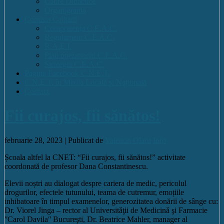
Cadre Didactice
Organigrama
Comisia Calitatii
Componența C.E.A.C.
Regulament C.E.A.C.
R.A.E.I.
Plan operational C.E.A.C.
Strategia C.E.A.C.
Pagina Facebook C.N.E.T.
C.N.E.T. în Media Locală și Națională
Contact
Fii curajos, fii sănătos!
februarie 28, 2023 |
Publicat de
Valentin Olaru
Info
Școala altfel la CNET: “Fii curajos, fii sănătos!” activitate
coordonată de profesor Dana Constantinescu.
Elevii noștri au dialogat despre cariera de medic, pericolul
drogurilor, efectele tutunului, teama de cutremur, emoțiile
inhibatoare în timpul examenelor, generozitatea donării de sânge cu:
Dr. Viorel Jinga – rector al Universitǎţii de Medicinǎ şi Farmacie
ʺCarol Davilaʺ Bucureşti, Dr. Beatrice Mahler, manager al