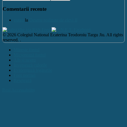
Comentarii recente
nutzu
la
Desene realizate de elevi II
© 2026 Colegiul National Ecaterina Teodoroiu Targu Jiu. All rights
reserved. .
Mărește fontul
Micșorează fontul
Alb și negru
Inversează culorile
Evidențiază legăturile
Font normal
Resetează
Real Accessability