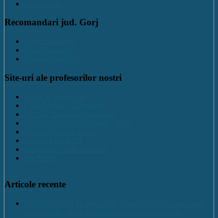
Contabilitate
Recomandari jud. Gorj
Centrul Brancuși
Hotel Targu Jiu
Primaria Targu Jiu
Site-uri ale profesorilor nostri
C.N.E.T. Euroscola
Calea Eroilor – Euroscola
Prof. Dr. Marinela Pîrvulescu
Prof. Dr. Nichifor Gheorghe : Blog
Proiect "Practică Teoria"
Revista REV-ECA
Simpozion Limbi Moderne
Site M.E.C.
Articole recente
IMPORTANT ! Se redeschide căminul CNET pentru anul
școlar 2026 – 2027. Înscrierile se fac tot în perioada