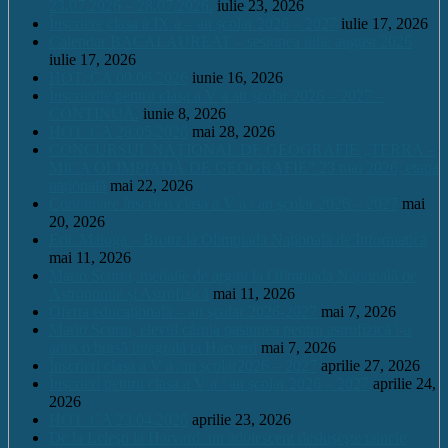
23.07.2026 – 28.07.2026.
iulie 23, 2026
Înscriere clasa a IX a – an școlar 2026 – 2027
iulie 17, 2026
Calendar BACALAUREAT – sesiunea iulie august 2026
iulie 17, 2026
HOT. CA 09.06.2026
iunie 16, 2026
Înscrierile pentru clasa a V a an școlar 2026 – 2027 –
CONTINUĂ.
iunie 8, 2026
HOT. CA 28.05.2026
mai 28, 2026
CONCURSUL NAŢIONAL DE GEOGRAFIE „TERRA –
MICA OLIMPIADĂ DE GEOGRAFIE” 23 mai 2026, etapa
națională
mai 22, 2026
Continuare înscrieri clasa a V a / an școlar 2026 – 2027
mai
20, 2026
Eric Maioga – Bronz la Olimpiada Națională de Informatică
mai 11, 2026
Mario Scurtu, medalie de argint la Olimpiada Națională de
Astronomie și Astrofizică
mai 11, 2026
Oferta educațională – an școlar 2026-2027
mai 7, 2026
Mario Scurtu, elevul căruia pasiunea pentru astrofizică i-a
adus o bursă integrală la Harvard
mai 7, 2026
Înscrieri clasa a V a /an școlar2026 – 2027
aprilie 27, 2026
Înscrieri pentru clasa a V a / an școlar 2026 – 2027
aprilie 24,
2026
HOT. CA 23.04.2026
aprilie 23, 2026
De la Leleşti la Harvard: un adolescent desluşeşte tainele