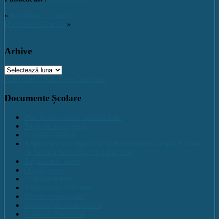
«
Hotărârea CA nr.85
Hotărârea CA nr.86
»
Arhive
Arhive
Activitate C.N.E.T. pe Facebook
Documente Școlare
Plan de dezvoltare institutională
Program managerial
Comisia Calitatii
Regulament de organizare și funcționare Colegiul Național
„Ecaterina Teodoroiu” Tg-Jiu, Gorj
Regulament intern
Organigrama
Evaluare Interna
Rapoarte de Activitate
Planuri operaționale
Consiliul de administratie
Consiliul Profesoral