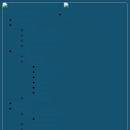
Acasă
Anunturi
Evenimente
Actiuni Umanitare
Activitati Educative
Cultural Artistice
Proiecte Ecologice
Materiale
Dirigentie
Discipline
Limbi straine
Matematica
Geografie
Istorie
Desen
Muzica
Cărti Publicate
Noutati
Proiecte si parteneriate
Parteneriate Nationale
Euroscola
Proiecte Europene
Proiecte Comenius