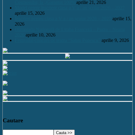
Cosmosului, la „Garantat 100%
aprilie 21, 2026
Model cerere înscriere clasa a V a / an școlar 2026 – 2027
aprilie 15, 2026
Înscrieri pentru clasa a V a / an școlar 2026 – 2027
aprilie 15,
2026
Olimpiada Națională de Limba Franceză – Piatra – Neamț
2026
aprilie 10, 2026
Festivalul-concurs de teatru “Sabin Popescu”
aprilie 9, 2026
Cautare