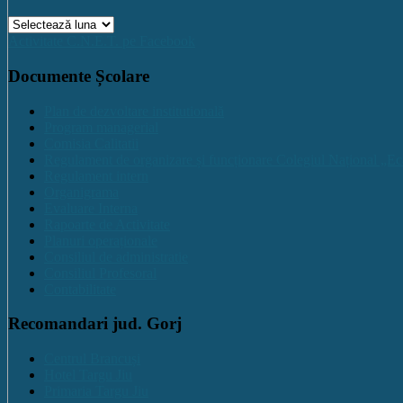
Arhive
Activitate C.N.E.T. pe Facebook
Documente Școlare
Plan de dezvoltare institutională
Program managerial
Comisia Calitatii
Regulament de organizare și funcționare Colegiul Național „Ec
Regulament intern
Organigrama
Evaluare Interna
Rapoarte de Activitate
Planuri operaționale
Consiliul de administratie
Consiliul Profesoral
Contabilitate
Recomandari jud. Gorj
Centrul Brancuși
Hotel Targu Jiu
Primaria Targu Jiu