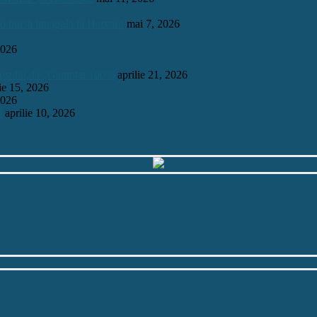
 o bursă integrală la Harvard
mai 7, 2026
2026
mosului, la „Garantat 100%
aprilie 21, 2026
lie 15, 2026
2026
6
aprilie 10, 2026