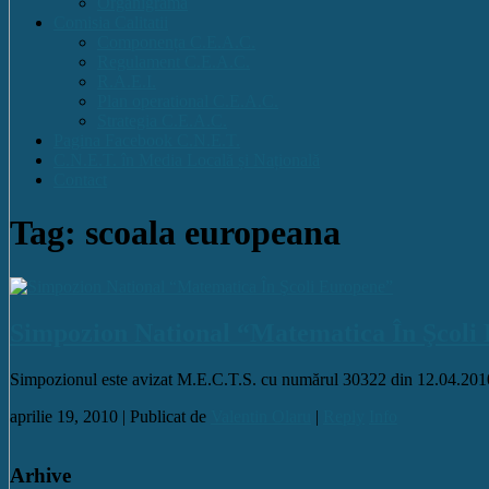
Organigrama
Comisia Calitatii
Componența C.E.A.C.
Regulament C.E.A.C.
R.A.E.I.
Plan operational C.E.A.C.
Strategia C.E.A.C.
Pagina Facebook C.N.E.T.
C.N.E.T. în Media Locală și Națională
Contact
Tag: scoala europeana
Simpozion National “Matematica În Şcoli
Simpozionul este avizat M.E.C.T.S. cu numărul 30322 din 12.04.201
aprilie 19, 2010 |
Publicat de
Valentin Olaru
|
Reply
Info
Arhive