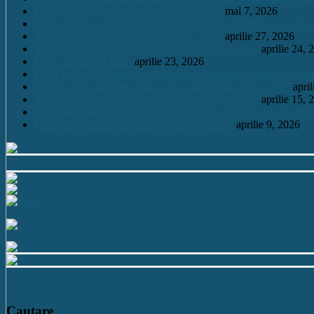
Oferta educațională – an școlar 2026-2027
mai 7, 2026
Mario Scurtu, elevul căruia pasiunea pentru astrofizică i-a adus
Înscrieri clasa a V a /an școlar2026 – 2027
aprilie 27, 2026
Înscrieri pentru clasa a V a / an școlar 2026 – 2027
aprilie 24, 
HOT. CA 23.04.2026
aprilie 23, 2026
De la Leleşti la Harvard: un adolescent desluşeşte tainele Cos
Model cerere înscriere clasa a V a / an școlar 2026 – 2027
apri
Înscrieri pentru clasa a V a / an școlar 2026 – 2027
aprilie 15, 
Olimpiada Națională de Limba Franceză – Piatra – Neamț 202
Festivalul-concurs de teatru “Sabin Popescu”
aprilie 9, 2026
Cautare