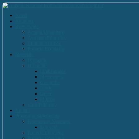
Acasă
Anunturi
Evenimente
Actiuni Umanitare
Activitati Educative
Cultural Artistice
Proiecte Ecologice
Materiale
Dirigentie
Discipline
Limbi straine
Matematica
Geografie
Istorie
Desen
Muzica
Cărti Publicate
Noutati
Proiecte si parteneriate
Parteneriate Nationale
Euroscola
Proiecte Europene
Proiecte Comenius