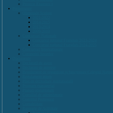
Proiecte Erasmus +
Performante
Olimpiade Scolare
2021-2022
2014-2015
2013-2014
2009-2010
Concursuri Nationale
Concursul național Franglais 2023-2024
Concursul național Franglais 2024-2025
Concursuri Internationale
Competitii Sportive
Documente
Declaratii de avere
Declaratii de interese
Regulament de organizare și funcționare Colegiul Națion
Regulament intern
Plan de dezvoltare institutională
Program managerial
Planuri operaționale
Consiliul de administratie
Consiliul Profesoral
Contabilitate
Rapoarte de Activitate
Romana-Latina