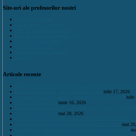
Site-uri ale profesorilor nostri
C.N.E.T. Euroscola
Calea Eroilor – Euroscola
Prof. Dr. Marinela Pîrvulescu
Prof. Dr. Nichifor Gheorghe : Blog
Proiect "Practică Teoria"
Revista REV-ECA
Simpozion Limbi Moderne
Site M.E.C.
Articole recente
IMPORTANT ! Se redeschide căminul CNET pentru anul școlar 2
Înscriere clasa a IX a – an școlar 2026 – 2027
iulie 17, 2026
Calendar BACALAUREAT – sesiunea iulie august 2026
iulie
HOT. CA 09.06.2026
iunie 16, 2026
Înscrierile pentru clasa a V a an școlar 2026 – 2027 – CONT
HOT. CA 28.05.2026
mai 28, 2026
CONCURSUL NAŢIONAL DE GEOGRAFIE „TERRA – MICA 
Continuare înscrieri clasa a V a / an școlar 2026 – 2027
mai 20
Eric Maioga – Bronz la Olimpiada Națională de Informatică
ma
Mario Scurtu, medalie de argint la Olimpiada Națională de Astr