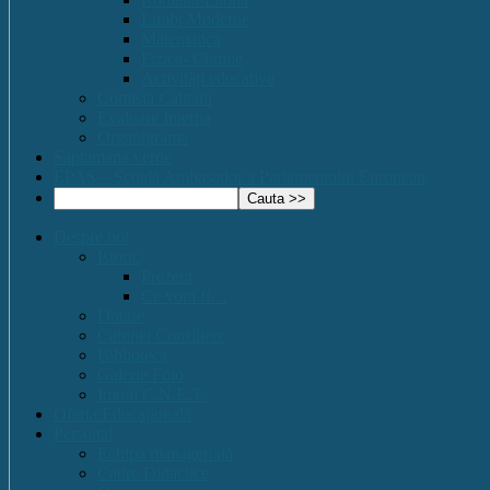
Limbi Moderne
Matematica
Fizica- Chimie
Activități educative
Comisia Calitatii
Evaluare Interna
Organigrama
Saptamana verde
EPAS – Scoală Ambasador a Parlamentului European
Despre noi
Istoric
Prezent
Ce vom fi…
Dotare
Cabinet Consiliere
Biblioteca
Galerie Foto
Imnul C.N.E.T.
Oferta Educațională
Personal
Echipa managerială
Cadre Didactice