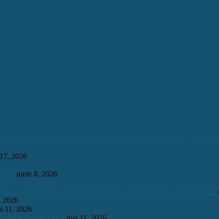
026 – 2027. Înscrierile se fac tot în perioada 23.07.2026 – 28.07.20
 17, 2026
INUĂ.
iunie 8, 2026
OLIMPIADĂ DE GEOGRAFIE” 23 mai 2026, etapa națională
, 2026
i 11, 2026
onomie și Astrofizică
mai 11, 2026