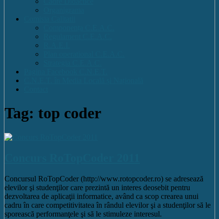
Cadre Didactice
Organigrama
Comisia Calitatii
Componența C.E.A.C.
Regulament C.E.A.C.
R.A.E.I.
Plan operational C.E.A.C.
Strategia C.E.A.C.
Pagina Facebook C.N.E.T.
C.N.E.T. în Media Locală și Națională
Contact
Tag: top coder
Concurs RoTopCoder 2011
Concursul RoTopCoder (http://www.rotopcoder.ro) se adresează
elevilor şi studenţilor care prezintă un interes deosebit pentru
dezvoltarea de aplicaţii informatice, având ca scop crearea unui
cadru în care competitivitatea în rândul elevilor şi a studenţilor să le
sporească performanţele şi să le stimuleze interesul.