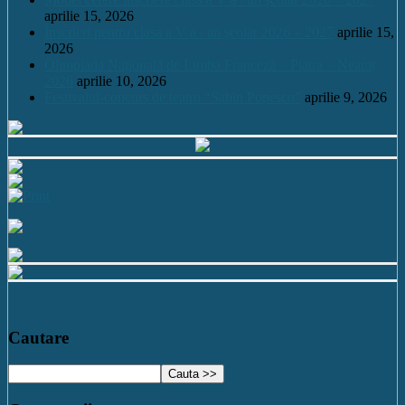
aprilie 15, 2026
Înscrieri pentru clasa a V a / an școlar 2026 – 2027
aprilie 15,
2026
Olimpiada Națională de Limba Franceză – Piatra – Neamț
2026
aprilie 10, 2026
Festivalul-concurs de teatru “Sabin Popescu”
aprilie 9, 2026
Cautare