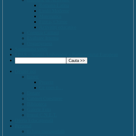
Romana-Latina
Limbi Moderne
Matematica
Fizica- Chimie
Activități educative
Comisia Calitatii
Evaluare Interna
Organigrama
Saptamana verde
EPAS – Scoală Ambasador a Parlamentului European
Despre noi
Istoric
Prezent
Ce vom fi…
Dotare
Cabinet Consiliere
Biblioteca
Galerie Foto
Imnul C.N.E.T.
Oferta Educațională
Personal
Echipa managerială