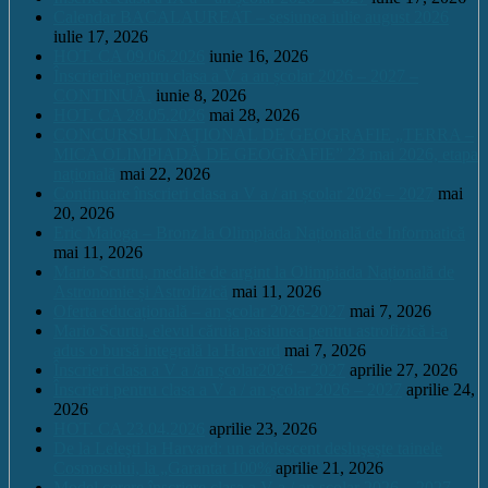
Calendar BACALAUREAT – sesiunea iulie august 2026
iulie 17, 2026
HOT. CA 09.06.2026
iunie 16, 2026
Înscrierile pentru clasa a V a an școlar 2026 – 2027 –
CONTINUĂ.
iunie 8, 2026
HOT. CA 28.05.2026
mai 28, 2026
CONCURSUL NAŢIONAL DE GEOGRAFIE „TERRA –
MICA OLIMPIADĂ DE GEOGRAFIE” 23 mai 2026, etapa
națională
mai 22, 2026
Continuare înscrieri clasa a V a / an școlar 2026 – 2027
mai
20, 2026
Eric Maioga – Bronz la Olimpiada Națională de Informatică
mai 11, 2026
Mario Scurtu, medalie de argint la Olimpiada Națională de
Astronomie și Astrofizică
mai 11, 2026
Oferta educațională – an școlar 2026-2027
mai 7, 2026
Mario Scurtu, elevul căruia pasiunea pentru astrofizică i-a
adus o bursă integrală la Harvard
mai 7, 2026
Înscrieri clasa a V a /an școlar2026 – 2027
aprilie 27, 2026
Înscrieri pentru clasa a V a / an școlar 2026 – 2027
aprilie 24,
2026
HOT. CA 23.04.2026
aprilie 23, 2026
De la Leleşti la Harvard: un adolescent desluşeşte tainele
Cosmosului, la „Garantat 100%
aprilie 21, 2026
Model cerere înscriere clasa a V a / an școlar 2026 – 2027