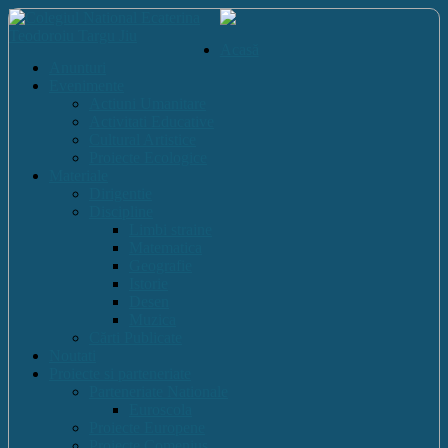
Acasă
Anunturi
Evenimente
Actiuni Umanitare
Activitati Educative
Cultural Artistice
Proiecte Ecologice
Materiale
Dirigentie
Discipline
Limbi straine
Matematica
Geografie
Istorie
Desen
Muzica
Cărti Publicate
Noutati
Proiecte si parteneriate
Parteneriate Nationale
Euroscola
Proiecte Europene
Proiecte Comenius