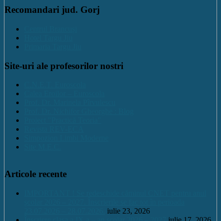
Recomandari jud. Gorj
Centrul Brancuși
Hotel Targu Jiu
Primaria Targu Jiu
Site-uri ale profesorilor nostri
C.N.E.T. Euroscola
Calea Eroilor – Euroscola
Prof. Dr. Marinela Pîrvulescu
Prof. Dr. Nichifor Gheorghe : Blog
Proiect "Practică Teoria"
Revista REV-ECA
Simpozion Limbi Moderne
Site M.E.C.
Articole recente
IMPORTANT ! Se redeschide căminul CNET pentru anul
școlar 2026 – 2027. Înscrierile se fac tot în perioada
23.07.2026 – 28.07.2026.
iulie 23, 2026
Înscriere clasa a IX a – an școlar 2026 – 2027
iulie 17, 2026