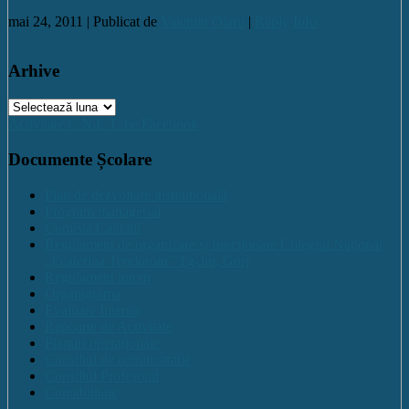
mai 24, 2011 |
Publicat de
Valentin Olaru
|
Reply
Info
Arhive
Arhive
Activitate C.N.E.T. pe Facebook
Documente Școlare
Plan de dezvoltare institutională
Program managerial
Comisia Calitatii
Regulament de organizare și funcționare Colegiul Național
„Ecaterina Teodoroiu” Tg-Jiu, Gorj
Regulament intern
Organigrama
Evaluare Interna
Rapoarte de Activitate
Planuri operaționale
Consiliul de administratie
Consiliul Profesoral
Contabilitate