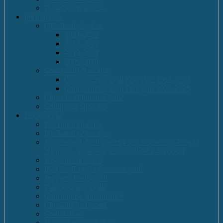
Proiecte Erasmus +
Performante
Olimpiade Scolare
2021-2022
2014-2015
2013-2014
2009-2010
Concursuri Nationale
Concursul național Franglais 2023-2024
Concursul național Franglais 2024-2025
Concursuri Internationale
Competitii Sportive
Documente
Declaratii de avere
Declaratii de interese
Regulament de organizare și funcționare Colegiul
Național „Ecaterina Teodoroiu” Tg-Jiu, Gorj
Regulament intern
Plan de dezvoltare institutională
Program managerial
Planuri operaționale
Consiliul de administratie
Consiliul Profesoral
Contabilitate
Rapoarte de Activitate