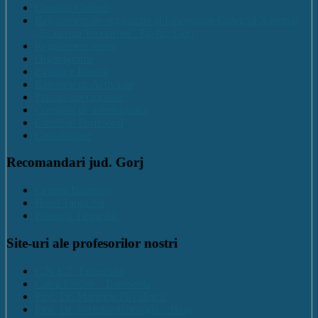
Comisia Calitatii
Regulament de organizare și funcționare Colegiul Național
„Ecaterina Teodoroiu” Tg-Jiu, Gorj
Regulament intern
Organigrama
Evaluare Interna
Rapoarte de Activitate
Planuri operaționale
Consiliul de administratie
Consiliul Profesoral
Contabilitate
Recomandari jud. Gorj
Centrul Brancuși
Hotel Targu Jiu
Primaria Targu Jiu
Site-uri ale profesorilor nostri
C.N.E.T. Euroscola
Calea Eroilor – Euroscola
Prof. Dr. Marinela Pîrvulescu
Prof. Dr. Nichifor Gheorghe : Blog