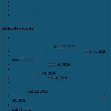
Proiect "Practică Teoria"
Revista REV-ECA
Simpozion Limbi Moderne
Site M.E.C.
Articole recente
IMPORTANT ! Se redeschide căminul CNET pentru anul
școlar 2026 – 2027. Înscrierile se fac tot în perioada
23.07.2026 – 28.07.2026.
iulie 23, 2026
Înscriere clasa a IX a – an școlar 2026 – 2027
iulie 17, 2026
Calendar BACALAUREAT – sesiunea iulie august 2026
iulie 17, 2026
HOT. CA 09.06.2026
iunie 16, 2026
Înscrierile pentru clasa a V a an școlar 2026 – 2027 –
CONTINUĂ.
iunie 8, 2026
HOT. CA 28.05.2026
mai 28, 2026
CONCURSUL NAŢIONAL DE GEOGRAFIE „TERRA –
MICA OLIMPIADĂ DE GEOGRAFIE” 23 mai 2026, etapa
națională
mai 22, 2026
Continuare înscrieri clasa a V a / an școlar 2026 – 2027
mai
20, 2026
Eric Maioga – Bronz la Olimpiada Națională de Informatică
mai 11, 2026