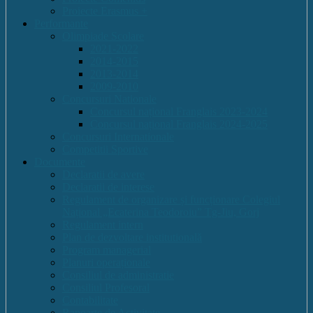
Proiecte Erasmus +
Performante
Olimpiade Scolare
2021-2022
2014-2015
2013-2014
2009-2010
Concursuri Nationale
Concursul național Franglais 2023-2024
Concursul național Franglais 2024-2025
Concursuri Internationale
Competitii Sportive
Documente
Declaratii de avere
Declaratii de interese
Regulament de organizare și funcționare Colegiul
Național „Ecaterina Teodoroiu” Tg-Jiu, Gorj
Regulament intern
Plan de dezvoltare institutională
Program managerial
Planuri operaționale
Consiliul de administratie
Consiliul Profesoral
Contabilitate
Rapoarte de Activitate