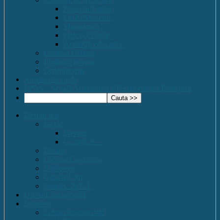
Romana-Latina
Limbi Moderne
Matematica
Fizica- Chimie
Activități educative
Comisia Calitatii
Evaluare Interna
Organigrama
Saptamana verde
EPAS – Scoală Ambasador a Parlamentului European
Despre noi
Istoric
Prezent
Ce vom fi…
Dotare
Cabinet Consiliere
Biblioteca
Galerie Foto
Imnul C.N.E.T.
Oferta Educațională
Personal
Echipa managerială