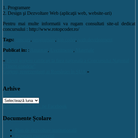
1. Programare
2. Design şi Dezvoltare Web (aplicaţii web, website-uri)
Pentru mai multe informatii va rugam consultati site-ul dedicat
concursului : http://www.rotopcoder.ro/
Tags:
concurs
,
programare
,
top coder
,
web development
Publicat in:
:
Anunturi
,
Evenimente
,
Materiale
«
Elevii gorjeni calificați la faza națională a Concursului Național
”Tinere condeie”
Gorjeni, reprezentanţi ai României în SUA
»
Arhive
Arhive
Activitate C.N.E.T. pe Facebook
Documente Școlare
Plan de dezvoltare institutională
Program managerial