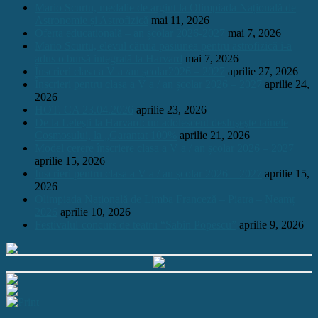
Mario Scurtu, medalie de argint la Olimpiada Națională de
Astronomie și Astrofizică
mai 11, 2026
Oferta educațională – an școlar 2026-2027
mai 7, 2026
Mario Scurtu, elevul căruia pasiunea pentru astrofizică i-a
adus o bursă integrală la Harvard
mai 7, 2026
Înscrieri clasa a V a /an școlar2026 – 2027
aprilie 27, 2026
Înscrieri pentru clasa a V a / an școlar 2026 – 2027
aprilie 24,
2026
HOT. CA 23.04.2026
aprilie 23, 2026
De la Leleşti la Harvard: un adolescent desluşeşte tainele
Cosmosului, la „Garantat 100%
aprilie 21, 2026
Model cerere înscriere clasa a V a / an școlar 2026 – 2027
aprilie 15, 2026
Înscrieri pentru clasa a V a / an școlar 2026 – 2027
aprilie 15,
2026
Olimpiada Națională de Limba Franceză – Piatra – Neamț
2026
aprilie 10, 2026
Festivalul-concurs de teatru “Sabin Popescu”
aprilie 9, 2026