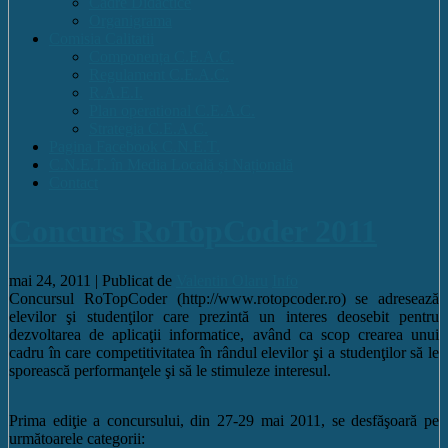
Cadre Didactice
Organigrama
Comisia Calitatii
Componența C.E.A.C.
Regulament C.E.A.C.
R.A.E.I.
Plan operational C.E.A.C.
Strategia C.E.A.C.
Pagina Facebook C.N.E.T.
C.N.E.T. în Media Locală și Națională
Contact
Concurs RoTopCoder 2011
mai 24, 2011 |
Publicat de
Valentin Olaru
Info
Concursul RoTopCoder (http://www.rotopcoder.ro) se adresează
elevilor şi studenţilor care prezintă un interes deosebit pentru
dezvoltarea de aplicaţii informatice, având ca scop crearea unui
cadru în care competitivitatea în rândul elevilor şi a studenţilor să le
sporească performanţele şi să le stimuleze interesul.
Prima ediţie a concursului, din 27-29 mai 2011, se desfăşoară pe
următoarele categorii: