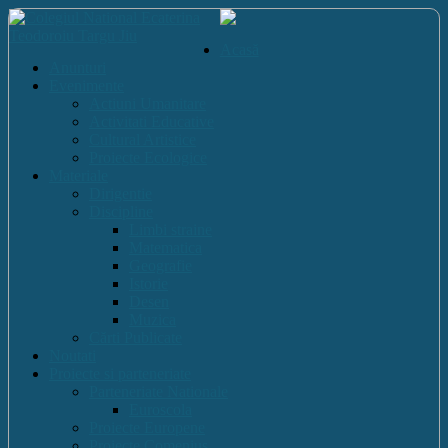
Acasă
Anunturi
Evenimente
Actiuni Umanitare
Activitati Educative
Cultural Artistice
Proiecte Ecologice
Materiale
Dirigentie
Discipline
Limbi straine
Matematica
Geografie
Istorie
Desen
Muzica
Cărti Publicate
Noutati
Proiecte si parteneriate
Parteneriate Nationale
Euroscola
Proiecte Europene
Proiecte Comenius