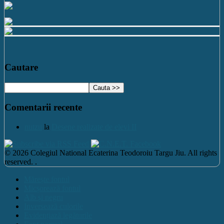
Cautare
Comentarii recente
nutzu
la
Desene realizate de elevi II
© 2026 Colegiul National Ecaterina Teodoroiu Targu Jiu. All rights
reserved. .
Mărește fontul
Micșorează fontul
Alb și negru
Inversează culorile
Evidențiază legăturile