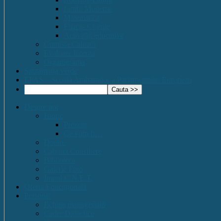
Limbi Moderne
Matematica
Fizica- Chimie
Activități educative
Comisia Calitatii
Evaluare Interna
Organigrama
Saptamana verde
EPAS – Scoală Ambasador a Parlamentului European
Despre noi
Istoric
Prezent
Ce vom fi…
Dotare
Cabinet Consiliere
Biblioteca
Galerie Foto
Imnul C.N.E.T.
Oferta Educațională
Personal
Echipa managerială
Cadre Didactice