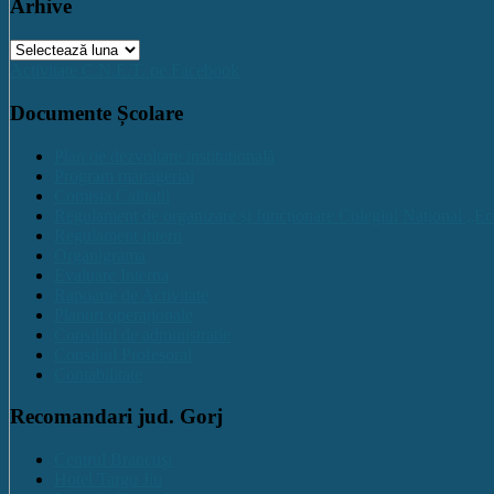
Arhive
Arhive
Activitate C.N.E.T. pe Facebook
Documente Școlare
Plan de dezvoltare institutională
Program managerial
Comisia Calitatii
Regulament de organizare și funcționare Colegiul Național „Ec
Regulament intern
Organigrama
Evaluare Interna
Rapoarte de Activitate
Planuri operaționale
Consiliul de administratie
Consiliul Profesoral
Contabilitate
Recomandari jud. Gorj
Centrul Brancuși
Hotel Targu Jiu