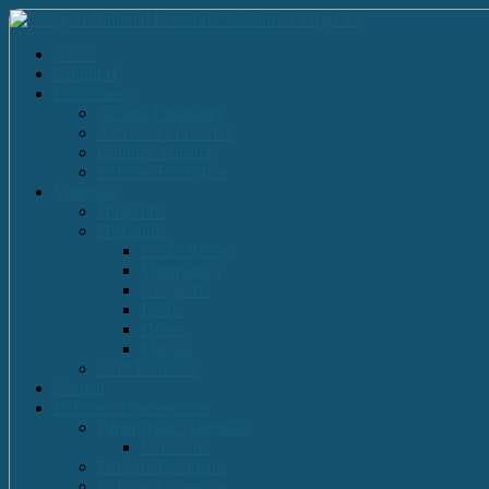
Acasă
Anunturi
Evenimente
Actiuni Umanitare
Activitati Educative
Cultural Artistice
Proiecte Ecologice
Materiale
Dirigentie
Discipline
Limbi straine
Matematica
Geografie
Istorie
Desen
Muzica
Cărti Publicate
Noutati
Proiecte si parteneriate
Parteneriate Nationale
Euroscola
Proiecte Europene
Proiecte Comenius