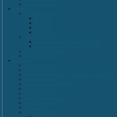
Proiecte Erasmus +
Performante
Olimpiade Scolare
2021-2022
2014-2015
2013-2014
2009-2010
Concursuri Nationale
Concursul național Franglais 2023-2024
Concursul național Franglais 2024-2025
Concursuri Internationale
Competitii Sportive
Documente
Declaratii de avere
Declaratii de interese
Regulament de organizare și funcționare Colegiul Națion
Regulament intern
Plan de dezvoltare institutională
Program managerial
Planuri operaționale
Consiliul de administratie
Consiliul Profesoral
Contabilitate
Rapoarte de Activitate
Romana-Latina