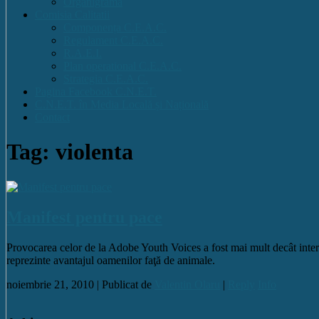
Organigrama
Comisia Calitatii
Componența C.E.A.C.
Regulament C.E.A.C.
R.A.E.I.
Plan operational C.E.A.C.
Strategia C.E.A.C.
Pagina Facebook C.N.E.T.
C.N.E.T. în Media Locală și Națională
Contact
Tag: violenta
Manifest pentru pace
Provocarea celor de la Adobe Youth Voices a fost mai mult decât interes
reprezinte avantajul oamenilor faţă de animale.
noiembrie 21, 2010 |
Publicat de
Valentin Olaru
|
Reply
Info