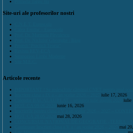
Primaria Targu Jiu
Site-uri ale profesorilor nostri
C.N.E.T. Euroscola
Calea Eroilor – Euroscola
Prof. Dr. Marinela Pîrvulescu
Prof. Dr. Nichifor Gheorghe : Blog
Proiect "Practică Teoria"
Revista REV-ECA
Simpozion Limbi Moderne
Site M.E.C.
Articole recente
IMPORTANT ! Se redeschide căminul CNET pentru anul școlar 2
Înscriere clasa a IX a – an școlar 2026 – 2027
iulie 17, 2026
Calendar BACALAUREAT – sesiunea iulie august 2026
iulie
HOT. CA 09.06.2026
iunie 16, 2026
Înscrierile pentru clasa a V a an școlar 2026 – 2027 – CONT
HOT. CA 28.05.2026
mai 28, 2026
CONCURSUL NAŢIONAL DE GEOGRAFIE „TERRA – MICA 
Continuare înscrieri clasa a V a / an școlar 2026 – 2027
mai 20
Eric Maioga – Bronz la Olimpiada Națională de Informatică
ma