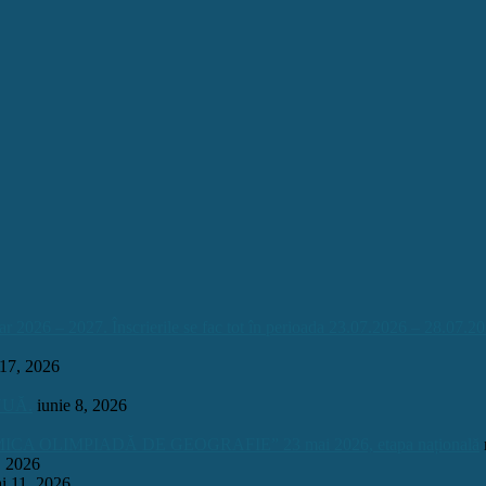
026 – 2027. Înscrierile se fac tot în perioada 23.07.2026 – 28.07.20
 17, 2026
INUĂ.
iunie 8, 2026
OLIMPIADĂ DE GEOGRAFIE” 23 mai 2026, etapa națională
, 2026
i 11, 2026