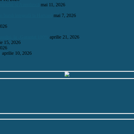
onomie și Astrofizică
mai 11, 2026
 o bursă integrală la Harvard
mai 7, 2026
2026
mosului, la „Garantat 100%
aprilie 21, 2026
lie 15, 2026
2026
6
aprilie 10, 2026