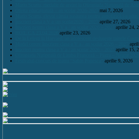
Mario Scurtu, medalie de argint la Olimpiada Națională de Astr
Oferta educațională – an școlar 2026-2027
mai 7, 2026
Mario Scurtu, elevul căruia pasiunea pentru astrofizică i-a adus
Înscrieri clasa a V a /an școlar2026 – 2027
aprilie 27, 2026
Înscrieri pentru clasa a V a / an școlar 2026 – 2027
aprilie 24, 
HOT. CA 23.04.2026
aprilie 23, 2026
De la Leleşti la Harvard: un adolescent desluşeşte tainele Cos
Model cerere înscriere clasa a V a / an școlar 2026 – 2027
apri
Înscrieri pentru clasa a V a / an școlar 2026 – 2027
aprilie 15, 
Olimpiada Națională de Limba Franceză – Piatra – Neamț 202
Festivalul-concurs de teatru “Sabin Popescu”
aprilie 9, 2026