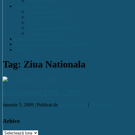
Organigrama
Comisia Calitatii
Componența C.E.A.C.
Regulament C.E.A.C.
R.A.E.I.
Plan operational C.E.A.C.
Strategia C.E.A.C.
Pagina Facebook C.N.E.T.
C.N.E.T. în Media Locală și Națională
Contact
Tag: Ziua Nationala
1 Decembrie 1918 – 2009
ianuarie 5, 2009 |
Publicat de
Valentin Olaru
|
Reply
Info
Arhive
Arhive