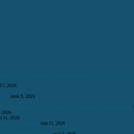
026 – 2027. Înscrierile se fac tot în perioada 23.07.2026 – 28.07.20
 17, 2026
INUĂ.
iunie 8, 2026
OLIMPIADĂ DE GEOGRAFIE” 23 mai 2026, etapa națională
, 2026
i 11, 2026
onomie și Astrofizică
mai 11, 2026
 o bursă integrală la Harvard
mai 7, 2026