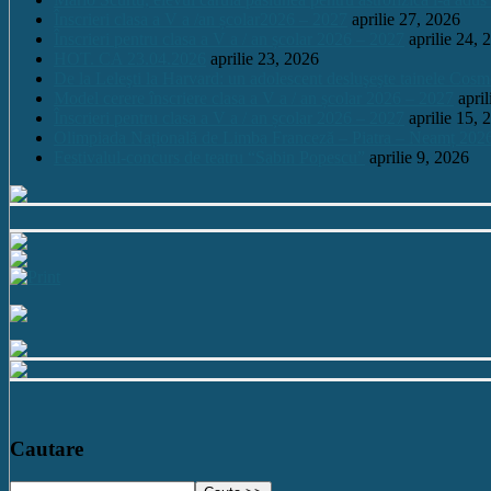
Înscrieri clasa a V a /an școlar2026 – 2027
aprilie 27, 2026
Înscrieri pentru clasa a V a / an școlar 2026 – 2027
aprilie 24, 
HOT. CA 23.04.2026
aprilie 23, 2026
De la Leleşti la Harvard: un adolescent desluşeşte tainele Cos
Model cerere înscriere clasa a V a / an școlar 2026 – 2027
apri
Înscrieri pentru clasa a V a / an școlar 2026 – 2027
aprilie 15, 
Olimpiada Națională de Limba Franceză – Piatra – Neamț 202
Festivalul-concurs de teatru “Sabin Popescu”
aprilie 9, 2026
Cautare