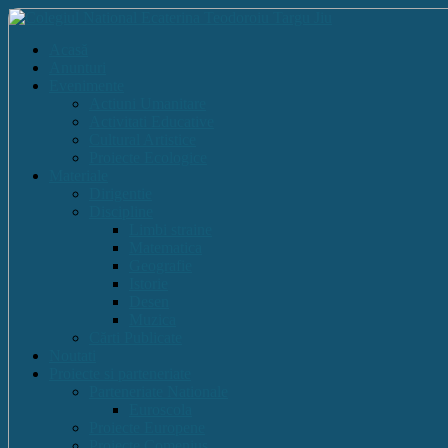
Acasă
Anunturi
Evenimente
Actiuni Umanitare
Activitati Educative
Cultural Artistice
Proiecte Ecologice
Materiale
Dirigentie
Discipline
Limbi straine
Matematica
Geografie
Istorie
Desen
Muzica
Cărti Publicate
Noutati
Proiecte si parteneriate
Parteneriate Nationale
Euroscola
Proiecte Europene
Proiecte Comenius