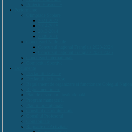
Proiecte Erasmus +
Performante
Olimpiade Scolare
2021-2022
2014-2015
2013-2014
2009-2010
Concursuri Nationale
Concursul național Franglais 2023-2024
Concursul național Franglais 2024-2025
Concursuri Internationale
Competitii Sportive
Documente
Declaratii de avere
Declaratii de interese
Regulament de organizare și funcționare Colegiul Națion
Regulament intern
Plan de dezvoltare institutională
Program managerial
Planuri operaționale
Consiliul de administratie
Consiliul Profesoral
Contabilitate
Rapoarte de Activitate
Romana-Latina