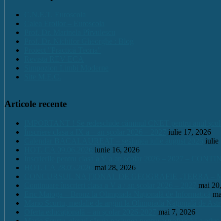
C.N.E.T. Euroscola
Calea Eroilor – Euroscola
Prof. Dr. Marinela Pîrvulescu
Prof. Dr. Nichifor Gheorghe : Blog
Proiect "Practică Teoria"
Revista REV-ECA
Simpozion Limbi Moderne
Site M.E.C.
Articole recente
IMPORTANT ! Se redeschide căminul CNET pentru anul școlar 2
Înscriere clasa a IX a – an școlar 2026 – 2027
iulie 17, 2026
Calendar BACALAUREAT – sesiunea iulie august 2026
iulie
HOT. CA 09.06.2026
iunie 16, 2026
Înscrierile pentru clasa a V a an școlar 2026 – 2027 – CONT
HOT. CA 28.05.2026
mai 28, 2026
CONCURSUL NAŢIONAL DE GEOGRAFIE „TERRA – MICA 
Continuare înscrieri clasa a V a / an școlar 2026 – 2027
mai 20
Eric Maioga – Bronz la Olimpiada Națională de Informatică
ma
Mario Scurtu, medalie de argint la Olimpiada Națională de Astr
Oferta educațională – an școlar 2026-2027
mai 7, 2026
Mario Scurtu, elevul căruia pasiunea pentru astrofizică i-a adus