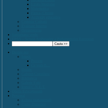
Limbi Moderne
Matematica
Fizica- Chimie
Activități educative
Comisia Calitatii
Evaluare Interna
Organigrama
Saptamana verde
EPAS – Scoală Ambasador a Parlamentului European
Despre noi
Istoric
Prezent
Ce vom fi…
Dotare
Cabinet Consiliere
Biblioteca
Galerie Foto
Imnul C.N.E.T.
Oferta Educațională
Personal
Echipa managerială
Cadre Didactice