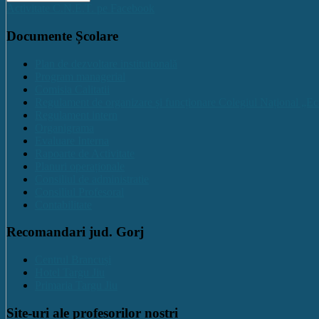
Activitate C.N.E.T. pe Facebook
Documente Școlare
Plan de dezvoltare institutională
Program managerial
Comisia Calitatii
Regulament de organizare și funcționare Colegiul Național „Ec
Regulament intern
Organigrama
Evaluare Interna
Rapoarte de Activitate
Planuri operaționale
Consiliul de administratie
Consiliul Profesoral
Contabilitate
Recomandari jud. Gorj
Centrul Brancuși
Hotel Targu Jiu
Primaria Targu Jiu
Site-uri ale profesorilor nostri