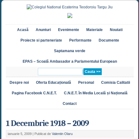
Acasă
Anunturi
Evenimente
Materiale
Noutati
Proiecte si parteneriate
Performante
Documente
Saptamana verde
EPAS – Scoală Ambasador a Parlamentului European
Despre noi
Oferta Educațională
Personal
Comisia Calitatii
Pagina Facebook C.N.E.T.
C.N.E.T. în Media Locală și Națională
Contact
1 Decembrie 1918 – 2009
ianuarie 5, 2009 |
Publicat de
Valentin Olaru