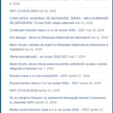
8, 2026
HOT. CA 28.05.2026
mai 28, 2026
CONCURSUL NAŢIONAL DE GEOGRAFIE „TERRA – MICA OLIMPIADĂ
DE GEOGRAFIE” 23 mai 2026, etapa națională
mai 22, 2026
Continuare înscrieri clasa a V a / an școlar 2026 – 2027
mai 20, 2026
Eric Maioga – Bronz la Olimpiada Națională de Informatică
mai 11, 2026
Mario Scurtu, medalie de argint la Olimpiada Națională de Astronomie și
Astrofizică
mai 11, 2026
Oferta educațională – an școlar 2026-2027
mai 7, 2026
Mario Scurtu, elevul căruia pasiunea pentru astrofizică i-a adus o bursă
integrală la Harvard
mai 7, 2026
Înscrieri clasa a V a /an școlar2026 – 2027
aprilie 27, 2026
Înscrieri pentru clasa a V a / an școlar 2026 – 2027
aprilie 24, 2026
HOT. CA 23.04.2026
aprilie 23, 2026
De la Leleşti la Harvard: un adolescent desluşeşte tainele Cosmosului,
la „Garantat 100%
aprilie 21, 2026
Model cerere înscriere clasa a V a / an școlar 2026 – 2027
aprilie 15,