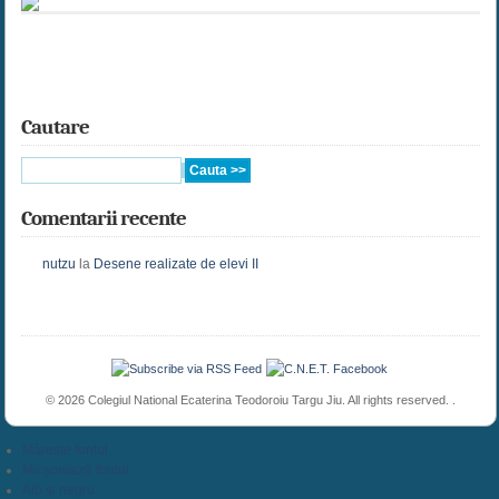
Cautare
Comentarii recente
nutzu
la
Desene realizate de elevi II
© 2026 Colegiul National Ecaterina Teodoroiu Targu Jiu. All rights reserved. .
Mărește fontul
Micșorează fontul
Alb și negru