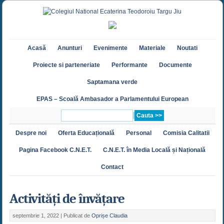
Acasă
Anunturi
Evenimente
Materiale
Noutati
Proiecte si parteneriate
Performante
Documente
Saptamana verde
EPAS – Scoală Ambasador a Parlamentului European
Despre noi
Oferta Educațională
Personal
Comisia Calitatii
Pagina Facebook C.N.E.T.
C.N.E.T. în Media Locală și Națională
Contact
Activități de învățare
septembrie 1, 2022 |
Publicat de
Oprișe Claudia