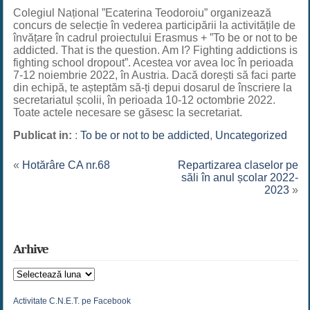
Colegiul Național ”Ecaterina Teodoroiu” organizează
concurs de selecție în vederea participării la activitățile de
învățare în cadrul proiectului Erasmus + ”To be or not to be
addicted. That is the question. Am I? Fighting addictions is
fighting school dropout”. Acestea vor avea loc în perioada
7-12 noiembrie 2022, în Austria. Dacă dorești să faci parte
din echipă, te așteptăm să-ți depui dosarul de înscriere la
secretariatul școlii, în perioada 10-12 octombrie 2022.
Toate actele necesare se găsesc la secretariat.
Publicat in:
:
To be or not to be addicted
,
Uncategorized
«
Hotărâre CA nr.68
Repartizarea claselor pe
săli în anul școlar 2022-
2023
»
Arhive
Arhive
Activitate C.N.E.T. pe Facebook