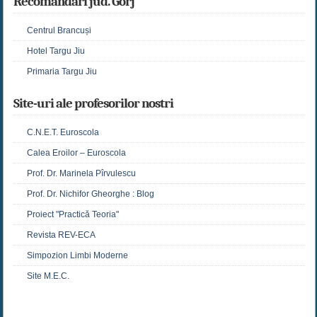
Recomandari jud. Gorj
Centrul Brancuși
Hotel Targu Jiu
Primaria Targu Jiu
Site-uri ale profesorilor nostri
C.N.E.T. Euroscola
Calea Eroilor – Euroscola
Prof. Dr. Marinela Pîrvulescu
Prof. Dr. Nichifor Gheorghe : Blog
Proiect "Practică Teoria"
Revista REV-ECA
Simpozion Limbi Moderne
Site M.E.C.