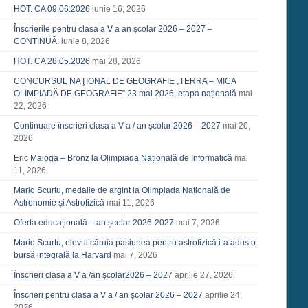
HOT. CA 09.06.2026
iunie 16, 2026
Înscrierile pentru clasa a V a an școlar 2026 – 2027 –
CONTINUĂ.
iunie 8, 2026
HOT. CA 28.05.2026
mai 28, 2026
CONCURSUL NAŢIONAL DE GEOGRAFIE „TERRA – MICA
OLIMPIADĂ DE GEOGRAFIE” 23 mai 2026, etapa națională
mai
22, 2026
Continuare înscrieri clasa a V a / an școlar 2026 – 2027
mai 20,
2026
Eric Maioga – Bronz la Olimpiada Națională de Informatică
mai
11, 2026
Mario Scurtu, medalie de argint la Olimpiada Națională de
Astronomie și Astrofizică
mai 11, 2026
Oferta educațională – an școlar 2026-2027
mai 7, 2026
Mario Scurtu, elevul căruia pasiunea pentru astrofizică i-a adus o
bursă integrală la Harvard
mai 7, 2026
Înscrieri clasa a V a /an școlar2026 – 2027
aprilie 27, 2026
Înscrieri pentru clasa a V a / an școlar 2026 – 2027
aprilie 24,
2026