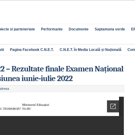
iecte si parteneriate
Performante
Documente
Saptamana verde
EP
tii
Pagina Facebook C.N.E.T.
C.N.E.T. în Media Locală și Națională
Con
2 – Rezultate finale Examen Național
iunea iunie-iulie 2022
ndreea