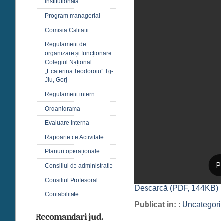
institutională
Program managerial
Comisia Calitatii
Regulament de
organizare și funcționare
Colegiul Național
„Ecaterina Teodoroiu” Tg-
Jiu, Gorj
Regulament intern
Organigrama
Evaluare Interna
Rapoarte de Activitate
Planuri operaționale
Consiliul de administratie
Consiliul Profesoral
Descarcă (PDF, 144KB)
Contabilitate
Publicat in:
:
Uncategor
Recomandari jud.