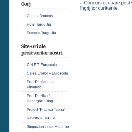
«
Concurs ocupare post 
Gorj
îngrijitor curățenie
Centrul Brancuși
Hotel Targu Jiu
Primaria Targu Jiu
Site-uri ale
profesorilor nostri
C.N.E.T. Euroscola
Calea Eroilor – Euroscola
Prof. Dr. Marinela
Pîrvulescu
Prof. Dr. Nichifor
Gheorghe : Blog
Proiect "Practică Teoria"
Revista REV-ECA
Simpozion Limbi Moderne