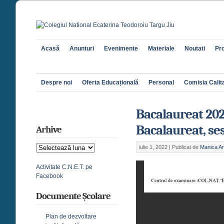
Acasă
Anunturi
Evenimente
Materiale
Noutati
Pro
Despre noi
Oferta Educațională
Personal
Comisia Calita
Bacalaureat 202
Bacalaureat, ses
Arhive
Arhive
iulie 1, 2022 |
Publicat de
Manica A
Activitate C.N.E.T. pe
Facebook
Documente Școlare
Plan de dezvoltare