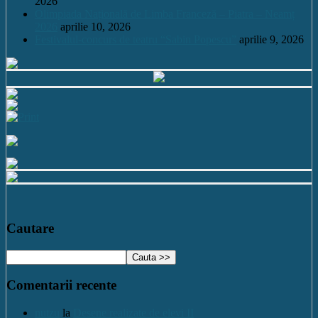
2026
Olimpiada Națională de Limba Franceză – Piatra – Neamț
2026
aprilie 10, 2026
Festivalul-concurs de teatru “Sabin Popescu”
aprilie 9, 2026
Cautare
Comentarii recente
nutzu
la
Desene realizate de elevi II