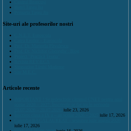
Centrul Brancuși
Hotel Targu Jiu
Primaria Targu Jiu
Site-uri ale profesorilor nostri
C.N.E.T. Euroscola
Calea Eroilor – Euroscola
Prof. Dr. Marinela Pîrvulescu
Prof. Dr. Nichifor Gheorghe : Blog
Proiect "Practică Teoria"
Revista REV-ECA
Simpozion Limbi Moderne
Site M.E.C.
Articole recente
IMPORTANT ! Se redeschide căminul CNET pentru anul
școlar 2026 – 2027. Înscrierile se fac tot în perioada
23.07.2026 – 28.07.2026.
iulie 23, 2026
Înscriere clasa a IX a – an școlar 2026 – 2027
iulie 17, 2026
Calendar BACALAUREAT – sesiunea iulie august 2026
iulie 17, 2026
HOT. CA 09.06.2026
iunie 16, 2026