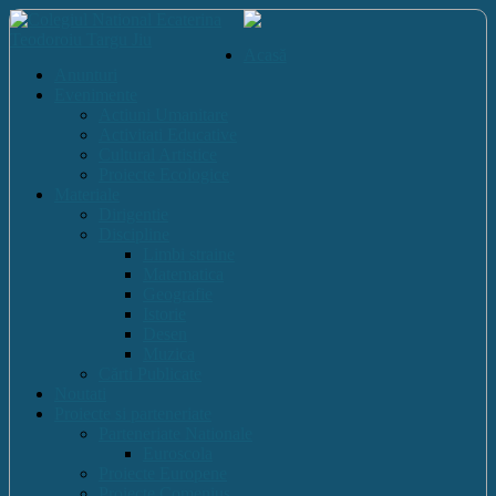
Acasă
Anunturi
Evenimente
Actiuni Umanitare
Activitati Educative
Cultural Artistice
Proiecte Ecologice
Materiale
Dirigentie
Discipline
Limbi straine
Matematica
Geografie
Istorie
Desen
Muzica
Cărti Publicate
Noutati
Proiecte si parteneriate
Parteneriate Nationale
Euroscola
Proiecte Europene
Proiecte Comenius