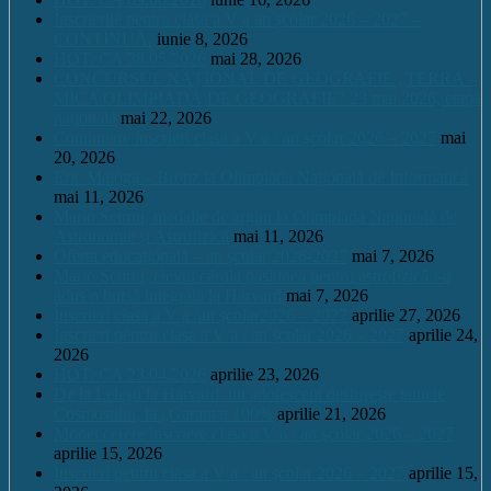
Înscrierile pentru clasa a V a an școlar 2026 – 2027 –
CONTINUĂ.
iunie 8, 2026
HOT. CA 28.05.2026
mai 28, 2026
CONCURSUL NAŢIONAL DE GEOGRAFIE „TERRA –
MICA OLIMPIADĂ DE GEOGRAFIE” 23 mai 2026, etapa
națională
mai 22, 2026
Continuare înscrieri clasa a V a / an școlar 2026 – 2027
mai
20, 2026
Eric Maioga – Bronz la Olimpiada Națională de Informatică
mai 11, 2026
Mario Scurtu, medalie de argint la Olimpiada Națională de
Astronomie și Astrofizică
mai 11, 2026
Oferta educațională – an școlar 2026-2027
mai 7, 2026
Mario Scurtu, elevul căruia pasiunea pentru astrofizică i-a
adus o bursă integrală la Harvard
mai 7, 2026
Înscrieri clasa a V a /an școlar2026 – 2027
aprilie 27, 2026
Înscrieri pentru clasa a V a / an școlar 2026 – 2027
aprilie 24,
2026
HOT. CA 23.04.2026
aprilie 23, 2026
De la Leleşti la Harvard: un adolescent desluşeşte tainele
Cosmosului, la „Garantat 100%
aprilie 21, 2026
Model cerere înscriere clasa a V a / an școlar 2026 – 2027
aprilie 15, 2026
Înscrieri pentru clasa a V a / an școlar 2026 – 2027
aprilie 15,