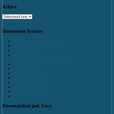
Arhive
Arhive
Activitate C.N.E.T. pe Facebook
Documente Școlare
Plan de dezvoltare institutională
Program managerial
Comisia Calitatii
Regulament de organizare și funcționare Colegiul Național
„Ecaterina Teodoroiu” Tg-Jiu, Gorj
Regulament intern
Organigrama
Evaluare Interna
Rapoarte de Activitate
Planuri operaționale
Consiliul de administratie
Consiliul Profesoral
Contabilitate
Recomandari jud. Gorj