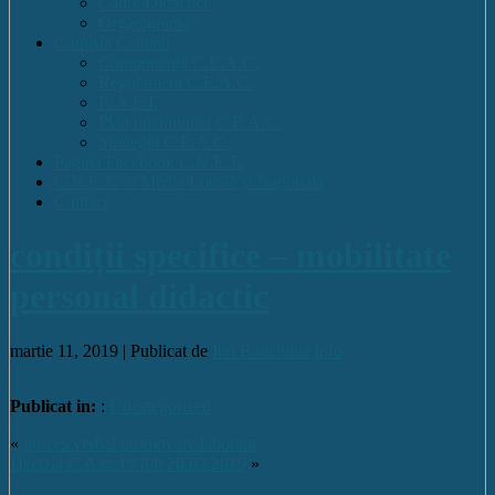
Cadre Didactice
Organigrama
Comisia Calitatii
Componența C.E.A.C.
Regulament C.E.A.C.
R.A.E.I.
Plan operational C.E.A.C.
Strategia C.E.A.C.
Pagina Facebook C.N.E.T.
C.N.E.T. în Media Locală și Națională
Contact
condiții specifice – mobilitate
personal didactic
martie 11, 2019 |
Publicat de
Ion Banciulea
Info
Publicat in:
:
Uncategorized
«
proces verbal promovare laborant
Decizia C.A nr.19 din 20.03.2019
»