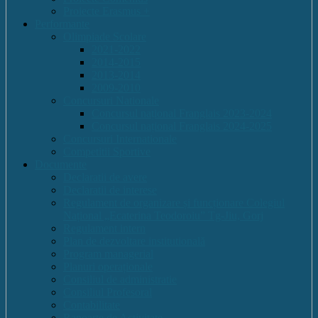
Proiecte Erasmus +
Performante
Olimpiade Scolare
2021-2022
2014-2015
2013-2014
2009-2010
Concursuri Nationale
Concursul național Franglais 2023-2024
Concursul național Franglais 2024-2025
Concursuri Internationale
Competitii Sportive
Documente
Declaratii de avere
Declaratii de interese
Regulament de organizare și funcționare Colegiul
Național „Ecaterina Teodoroiu” Tg-Jiu, Gorj
Regulament intern
Plan de dezvoltare institutională
Program managerial
Planuri operaționale
Consiliul de administratie
Consiliul Profesoral
Contabilitate
Rapoarte de Activitate