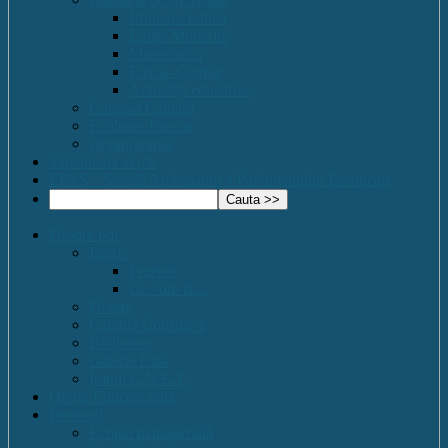
Romana-Latina
Limbi Moderne
Matematica
Fizica- Chimie
Activități educative
Comisia Calitatii
Evaluare Interna
Organigrama
Saptamana verde
EPAS – Scoală Ambasador a Parlamentului European
Despre noi
Istoric
Prezent
Ce vom fi…
Dotare
Cabinet Consiliere
Biblioteca
Galerie Foto
Imnul C.N.E.T.
Oferta Educațională
Personal
Echipa managerială