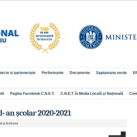
iecte si parteneriate
Performante
Documente
Saptamana verde
EP
tii
Pagina Facebook C.N.E.T.
C.N.E.T. în Media Locală și Națională
Con
- an școlar 2020-2021
ica Andreea