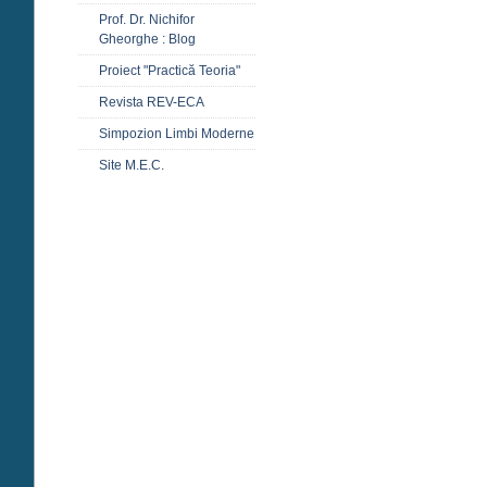
Prof. Dr. Nichifor
Gheorghe : Blog
Proiect "Practică Teoria"
Revista REV-ECA
Simpozion Limbi Moderne
Site M.E.C.