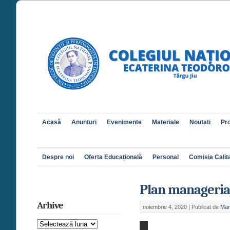
Acasă
Anunturi
Evenimente
Materiale
Noutati
Pro
Despre noi
Oferta Educațională
Personal
Comisia Calita
Plan managerial
Arhive
noiembrie 4, 2020 |
Publicat de
Man
Arhive