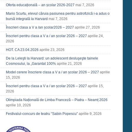
Oferta educațională – an școlar 2026-2027
mai 7, 2026
Mario Scurtu, elevul căruia pasiunea pentru astrofizică i-a adus o
bursă integrală la Harvard
mai 7, 2026
Înscrieri clasa a V a /an școlar2026 – 2027
aprilie 27, 2026
Înscrieri pentru clasa a V a / an școlar 2026 – 2027
aprilie 24,
2026
HOT. CA 23.04.2026
aprilie 23, 2026
De la Leleşti la Harvard: un adolescent desluşeşte tainele
Cosmosului, la „Garantat 100%
aprilie 21, 2026
Model cerere înscriere clasa a V a / an școlar 2026 – 2027
aprilie
15, 2026
Înscrieri pentru clasa a V a / an școlar 2026 – 2027
aprilie 15,
2026
Olimpiada Națională de Limba Franceză – Piatra – Neamț 2026
aprilie 10, 2026
Festivalul-concurs de teatru “Sabin Popescu”
aprilie 9, 2026