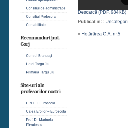
Consiliul de administratie
Descarcă (PDF, 984KB)
Consiliul Profesoral
Publicat in:
:
Uncategor
Contabilitate
«
Hotărârea C.A. nr.5
Recomandari jud.
Gorj
Centrul Brancuși
Hotel Targu Jiu
Primaria Targu Jiu
Site-uri ale
profesorilor nostri
C.N.E.T. Euroscola
Calea Eroilor – Euroscola
Prof. Dr. Marinela
Pîrvulescu