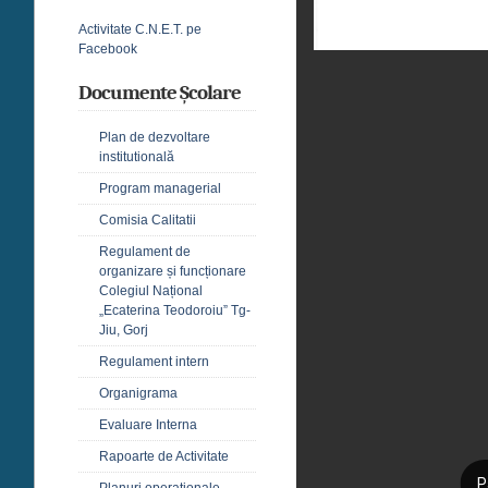
Activitate C.N.E.T. pe
Facebook
Documente Școlare
Plan de dezvoltare
institutională
Program managerial
Comisia Calitatii
Regulament de
organizare și funcționare
Colegiul Național
„Ecaterina Teodoroiu” Tg-
Jiu, Gorj
Regulament intern
Organigrama
Evaluare Interna
Rapoarte de Activitate
Planuri operaționale