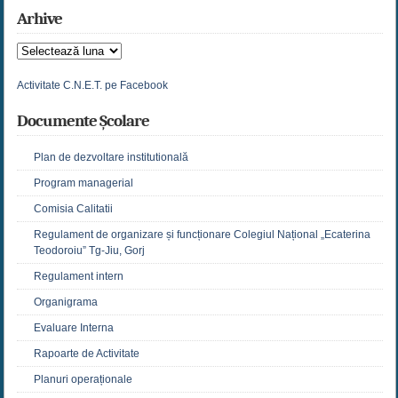
Arhive
Arhive
Activitate C.N.E.T. pe Facebook
Documente Școlare
Plan de dezvoltare institutională
Program managerial
Comisia Calitatii
Regulament de organizare și funcționare Colegiul Național „Ecaterina
Teodoroiu” Tg-Jiu, Gorj
Regulament intern
Organigrama
Evaluare Interna
Rapoarte de Activitate
Planuri operaționale