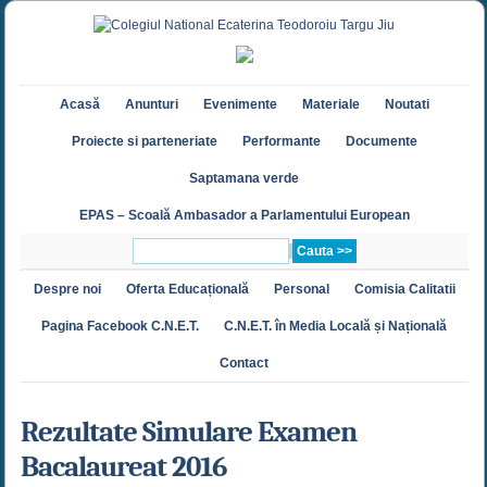
Acasă
Anunturi
Evenimente
Materiale
Noutati
Proiecte si parteneriate
Performante
Documente
Saptamana verde
EPAS – Scoală Ambasador a Parlamentului European
Despre noi
Oferta Educațională
Personal
Comisia Calitatii
Pagina Facebook C.N.E.T.
C.N.E.T. în Media Locală și Națională
Contact
Rezultate Simulare Examen
Bacalaureat 2016