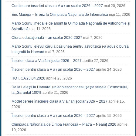
Continuare înscrieri clasa a V a / an școlar 2026 – 2027
mai 20, 2026
Eric Maioga – Bronz la Olimpiada Națională de Informatică
mai 11, 2026
Mario Scurtu, medalie de argint la Olimpiada Națională de Astronomie și
Astrofizică
mai 11, 2026
Oferta educațională – an școlar 2026-2027
mai 7, 2026
Mario Scurtu, elevul căruia pasiunea pentru astrofizică i-a adus o bursă
integrală la Harvard
mai 7, 2026
Înscrieri clasa a V a /an școlar2026 – 2027
aprilie 27, 2026
Înscrieri pentru clasa a V a / an școlar 2026 – 2027
aprilie 24, 2026
HOT. CA 23.04.2026
aprilie 23, 2026
De la Leleşti la Harvard: un adolescent desluşeşte tainele Cosmosului,
la „Garantat 100%
aprilie 21, 2026
Model cerere înscriere clasa a V a / an școlar 2026 – 2027
aprilie 15,
2026
Înscrieri pentru clasa a V a / an școlar 2026 – 2027
aprilie 15, 2026
Olimpiada Națională de Limba Franceză – Piatra – Neamț 2026
aprilie
10, 2026