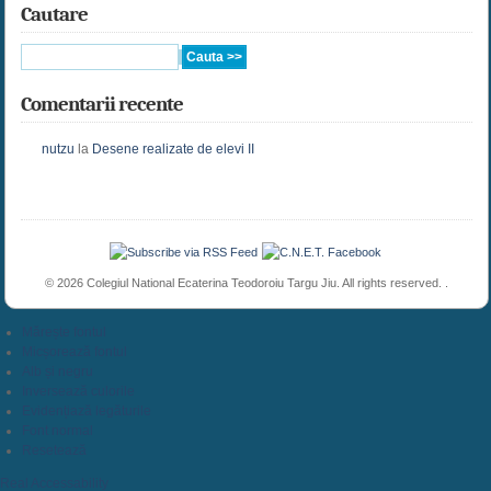
Cautare
Comentarii recente
nutzu
la
Desene realizate de elevi II
© 2026 Colegiul National Ecaterina Teodoroiu Targu Jiu. All rights reserved. .
Mărește fontul
Micșorează fontul
Alb și negru
Inversează culorile
Evidențiază legăturile
Font normal
Resetează
Real Accessability