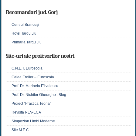
Recomandari jud. Gorj
Centrul Brancuși
Hotel Targu Jiu
Primaria Targu Jiu
Site-uri ale profesorilor nostri
C.N.E.T. Euroscola
Calea Eroilor – Euroscola
Prof. Dr. Marinela Pîrvulescu
Prof. Dr. Nichifor Gheorghe : Blog
Proiect "Practică Teoria"
Revista REV-ECA
Simpozion Limbi Moderne
Site M.E.C.