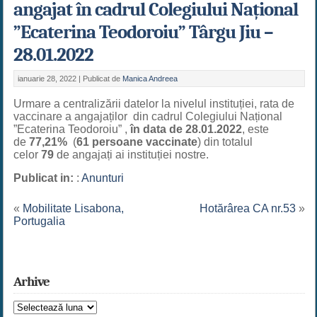
angajat în cadrul Colegiului Național
”Ecaterina Teodoroiu” Târgu Jiu –
28.01.2022
ianuarie 28, 2022 |
Publicat de
Manica Andreea
Urmare a centralizării datelor la nivelul instituției, rata de
vaccinare a angajaților din cadrul Colegiului Național
”Ecaterina Teodoroiu” ,
în data de 28.01.2022
, este
de
77,21%
(
61 persoane vaccinate
) din totalul
celor
79
de angajați ai instituției nostre.
Publicat in:
:
Anunturi
«
Mobilitate Lisabona,
Hotărârea CA nr.53
»
Portugalia
Arhive
Arhive