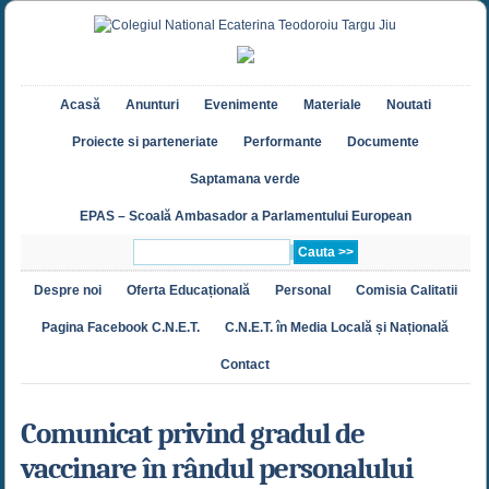
Acasă
Anunturi
Evenimente
Materiale
Noutati
Proiecte si parteneriate
Performante
Documente
Saptamana verde
EPAS – Scoală Ambasador a Parlamentului European
Despre noi
Oferta Educațională
Personal
Comisia Calitatii
Pagina Facebook C.N.E.T.
C.N.E.T. în Media Locală și Națională
Contact
Comunicat privind gradul de
vaccinare în rândul personalului