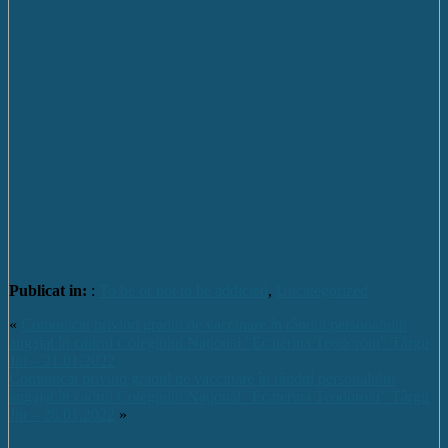
Publicat in:
:
To be or not to be addicted
,
Uncategorized
«
Comunicat privind gradul de vaccinare în rândul personalului
angajat în cadrul Colegiului Național ”Ecaterina Teodoroiu” Târgu
Jiu – 21.01.2022
Comunicat privind gradul de vaccinare în rândul personalului
angajat în cadrul Colegiului Național ”Ecaterina Teodoroiu” Târgu
Jiu – 28.01.2022
»