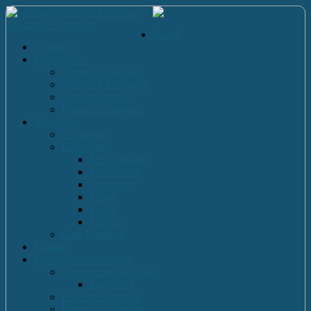
Acasă
Anunturi
Evenimente
Actiuni Umanitare
Activitati Educative
Cultural Artistice
Proiecte Ecologice
Materiale
Dirigentie
Discipline
Limbi straine
Matematica
Geografie
Istorie
Desen
Muzica
Cărti Publicate
Noutati
Proiecte si parteneriate
Parteneriate Nationale
Euroscola
Proiecte Europene
Proiecte Comenius