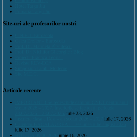
Centrul Brancuși
Hotel Targu Jiu
Primaria Targu Jiu
Site-uri ale profesorilor nostri
C.N.E.T. Euroscola
Calea Eroilor – Euroscola
Prof. Dr. Marinela Pîrvulescu
Prof. Dr. Nichifor Gheorghe : Blog
Proiect "Practică Teoria"
Revista REV-ECA
Simpozion Limbi Moderne
Site M.E.C.
Articole recente
IMPORTANT ! Se redeschide căminul CNET pentru anul
școlar 2026 – 2027. Înscrierile se fac tot în perioada
23.07.2026 – 28.07.2026.
iulie 23, 2026
Înscriere clasa a IX a – an școlar 2026 – 2027
iulie 17, 2026
Calendar BACALAUREAT – sesiunea iulie august 2026
iulie 17, 2026
HOT. CA 09.06.2026
iunie 16, 2026