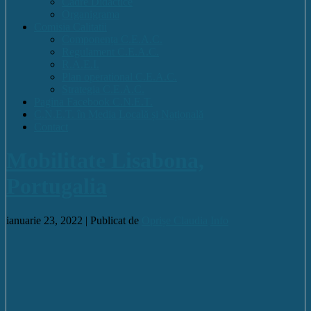
Cadre Didactice
Organigrama
Comisia Calitatii
Componența C.E.A.C.
Regulament C.E.A.C.
R.A.E.I.
Plan operational C.E.A.C.
Strategia C.E.A.C.
Pagina Facebook C.N.E.T.
C.N.E.T. în Media Locală și Națională
Contact
Mobilitate Lisabona,
Portugalia
ianuarie 23, 2022 |
Publicat de
Oprișe Claudia
Info