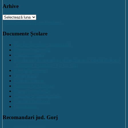
Arhive
Arhive
Activitate C.N.E.T. pe Facebook
Documente Școlare
Plan de dezvoltare institutională
Program managerial
Comisia Calitatii
Regulament de organizare și funcționare Colegiul Național
„Ecaterina Teodoroiu” Tg-Jiu, Gorj
Regulament intern
Organigrama
Evaluare Interna
Rapoarte de Activitate
Planuri operaționale
Consiliul de administratie
Consiliul Profesoral
Contabilitate
Recomandari jud. Gorj