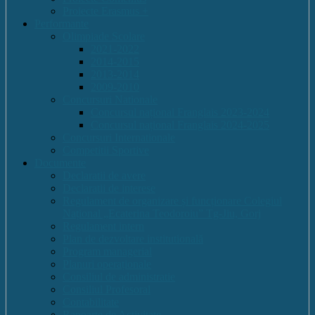
Proiecte Erasmus +
Performante
Olimpiade Scolare
2021-2022
2014-2015
2013-2014
2009-2010
Concursuri Nationale
Concursul național Franglais 2023-2024
Concursul național Franglais 2024-2025
Concursuri Internationale
Competitii Sportive
Documente
Declaratii de avere
Declaratii de interese
Regulament de organizare și funcționare Colegiul
Național „Ecaterina Teodoroiu” Tg-Jiu, Gorj
Regulament intern
Plan de dezvoltare institutională
Program managerial
Planuri operaționale
Consiliul de administratie
Consiliul Profesoral
Contabilitate
Rapoarte de Activitate