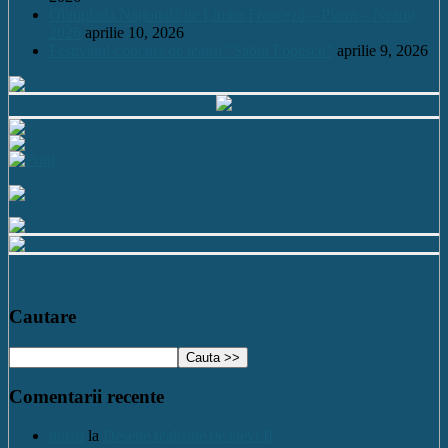
Olimpiada Națională de Limba Franceză – Piatra – Neamț
2026
aprilie 10, 2026
Festivalul-concurs de teatru “Sabin Popescu”
aprilie 9, 2026
Cautare
Comentarii recente
nutzu
la
Desene realizate de elevi II