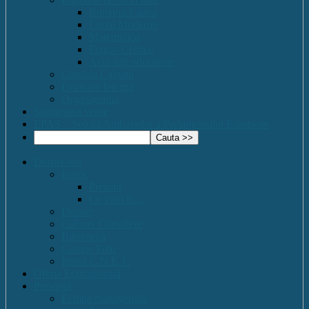
Romana-Latina
Limbi Moderne
Matematica
Fizica- Chimie
Activități educative
Comisia Calitatii
Evaluare Interna
Organigrama
Saptamana verde
EPAS – Scoală Ambasador a Parlamentului European
Despre noi
Istoric
Prezent
Ce vom fi…
Dotare
Cabinet Consiliere
Biblioteca
Galerie Foto
Imnul C.N.E.T.
Oferta Educațională
Personal
Echipa managerială