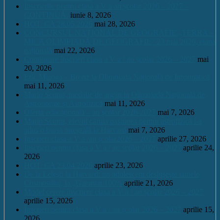
Înscrierile pentru clasa a V a an școlar 2026 – 2027 –
CONTINUĂ.
iunie 8, 2026
HOT. CA 28.05.2026
mai 28, 2026
CONCURSUL NAŢIONAL DE GEOGRAFIE „TERRA –
MICA OLIMPIADĂ DE GEOGRAFIE” 23 mai 2026, etapa
națională
mai 22, 2026
Continuare înscrieri clasa a V a / an școlar 2026 – 2027
mai
20, 2026
Eric Maioga – Bronz la Olimpiada Națională de Informatică
mai 11, 2026
Mario Scurtu, medalie de argint la Olimpiada Națională de
Astronomie și Astrofizică
mai 11, 2026
Oferta educațională – an școlar 2026-2027
mai 7, 2026
Mario Scurtu, elevul căruia pasiunea pentru astrofizică i-a
adus o bursă integrală la Harvard
mai 7, 2026
Înscrieri clasa a V a /an școlar2026 – 2027
aprilie 27, 2026
Înscrieri pentru clasa a V a / an școlar 2026 – 2027
aprilie 24,
2026
HOT. CA 23.04.2026
aprilie 23, 2026
De la Leleşti la Harvard: un adolescent desluşeşte tainele
Cosmosului, la „Garantat 100%
aprilie 21, 2026
Model cerere înscriere clasa a V a / an școlar 2026 – 2027
aprilie 15, 2026
Înscrieri pentru clasa a V a / an școlar 2026 – 2027
aprilie 15,
2026