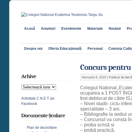
Acasă
Anunturi
Evenimente
Materiale
Noutati
Pro
Despre noi
Oferta Educațională
Personal
Comisia Calita
Concurs pentru 
Arhive
februarie 9, 2015 |
Publicat de
Ion 
Arhive
Colegiul Național,,Ecat
ocuparea a 1 POST ÎNG
fost deblocat de către IS
Activitate C.N.E.T. pe
– Nivel studii- ciclu infe
Facebook
specialitate – 3 ani.
– Bibliografie la sediul uni
Documente Școlare
– Concursul va consta în
– proba scrisă și
Plan de dezvoltare
– probă practică,