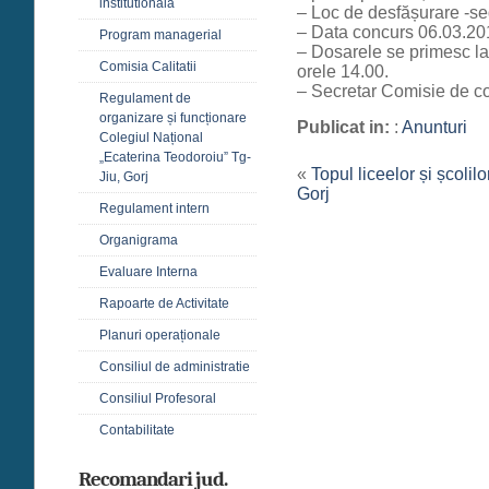
institutională
– Loc de desfășurare -sedi
– Data concurs 06.03.201
Program managerial
– Dosarele se primesc la
Comisia Calitatii
orele 14.00.
– Secretar Comisie de co
Regulament de
organizare și funcționare
Publicat in:
:
Anunturi
Colegiul Național
„Ecaterina Teodoroiu” Tg-
«
Topul liceelor și școlil
Jiu, Gorj
Gorj
Regulament intern
Organigrama
Evaluare Interna
Rapoarte de Activitate
Planuri operaționale
Consiliul de administratie
Consiliul Profesoral
Contabilitate
Recomandari jud.