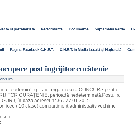
iecte si parteneriate
Performante
Documente
Saptamana verde
EP
tii
Pagina Facebook C.N.E.T.
C.N.E.T. în Media Locală și Națională
Con
ocupare post îngrijitor curățenie
Banciulea
erina Teodoroiu”Tg – Jiu, organizează CONCURS pentru
RIJITOR CURĂȚENIE, perioadă nedeterminată.Postul a
J GORJ, în baza adresei nr.36 / 27.01.2015.
rior liceu ( 10 clase),compartiment administrativ,vechime
tății,
: