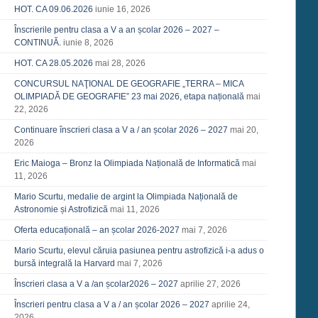
HOT. CA 09.06.2026
iunie 16, 2026
Înscrierile pentru clasa a V a an școlar 2026 – 2027 –
CONTINUĂ.
iunie 8, 2026
HOT. CA 28.05.2026
mai 28, 2026
CONCURSUL NAŢIONAL DE GEOGRAFIE „TERRA – MICA
OLIMPIADĂ DE GEOGRAFIE” 23 mai 2026, etapa națională
mai
22, 2026
Continuare înscrieri clasa a V a / an școlar 2026 – 2027
mai 20,
2026
Eric Maioga – Bronz la Olimpiada Națională de Informatică
mai
11, 2026
Mario Scurtu, medalie de argint la Olimpiada Națională de
Astronomie și Astrofizică
mai 11, 2026
Oferta educațională – an școlar 2026-2027
mai 7, 2026
Mario Scurtu, elevul căruia pasiunea pentru astrofizică i-a adus o
bursă integrală la Harvard
mai 7, 2026
Înscrieri clasa a V a /an școlar2026 – 2027
aprilie 27, 2026
Înscrieri pentru clasa a V a / an școlar 2026 – 2027
aprilie 24,
2026