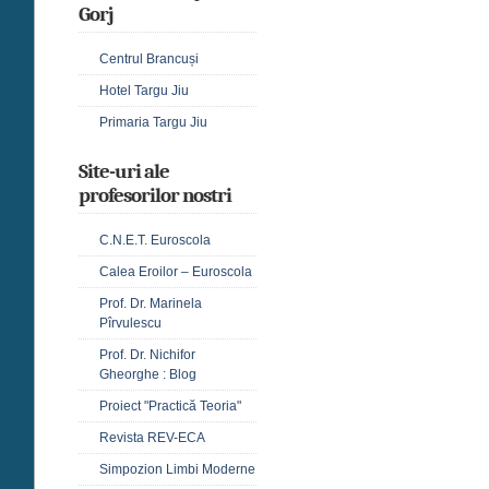
Gorj
Centrul Brancuși
Hotel Targu Jiu
Primaria Targu Jiu
Site-uri ale
profesorilor nostri
C.N.E.T. Euroscola
Calea Eroilor – Euroscola
Prof. Dr. Marinela
Pîrvulescu
Prof. Dr. Nichifor
Gheorghe : Blog
Proiect "Practică Teoria"
Revista REV-ECA
Simpozion Limbi Moderne