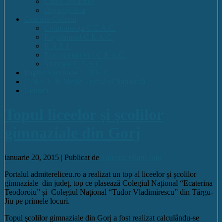
Cadre Didactice
Organigrama
Comisia Calitatii
Componența C.E.A.C.
Regulament C.E.A.C.
R.A.E.I.
Plan operational C.E.A.C.
Strategia C.E.A.C.
Pagina Facebook C.N.E.T.
C.N.E.T. în Media Locală și Națională
Contact
Topul liceelor și școlilor
gimnaziale din Gorj
ianuarie 20, 2015 |
Publicat de
Valentin Olaru
Info
Portalul admitereliceu.ro a realizat un top al liceelor și școlilor
gimnaziale din județ, top ce plasează Colegiul Național “Ecaterina
Teodoroiu” și Colegiul Național “Tudor Vladimirescu” din Târgu-
Jiu pe primele locuri.
Topul școlilor gimnaziale din Gorj a fost realizat calculându-se