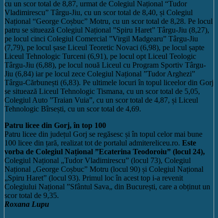
cu un scor total de 8,87, urmat de Colegiul Național “Tudor
Vladimirescu” Târgu-Jiu, cu un scor total de 8,40, și Colegiul
Național “George Coșbuc” Motru, cu un scor total de 8,28. Pe locul
patru se situează Colegiul Național ”Spiru Haret” Târgu-Jiu (8,27),
pe locul cinci Colegiul Comercial ”Virgil Madgearu” Târgu-Jiu
(7,79), pe locul șase Liceul Teoretic Novaci (6,98), pe locul șapte
Liceul Tehnologic Turceni (6,91), pe locul opt Liceul Teologic
Târgu-Jiu (6,88), pe locul nouă Liceul cu Program Sportiv Târgu-
Jiu (6,84) iar pe locul zece Colegiul Național ”Tudor Arghezi”
Târgu-Cărbunești (6,83). Pe ultimele locuri în topul liceelor din Gorj
se situează Liceul Tehnologic Tismana, cu un scor total de 5,05,
Colegiul Auto ”Traian Vuia”, cu un scor total de 4,87, și Liceul
Tehnologic Bîrsești, cu un scor total de 4,69.
Patru licee din Gorj, în top 100
Patru licee din județul Gorj se regăsesc și în topul celor mai bune
100 licee din țară, realizat tot de portalul admitereliceu.ro.
Este
vorba de Colegiul Național ”Ecaterina Teodoroiu” (locul 24),
Colegiul Național „Tudor Vladimirescu” (locul 73), Colegiul
Național „George Coșbuc” Motru (locul 90) și Colegiul Național
„Spiru Haret” (locul 93). Primul loc în acest top i-a revenit
Colegiului Național ”Sfântul Sava„ din București, care a obținut un
scor total de 9,35.
Roxana Lupu