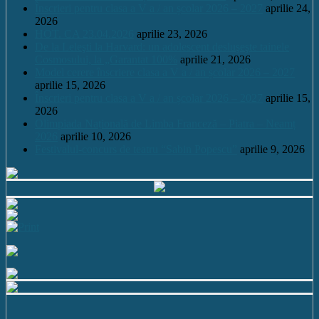
Înscrieri pentru clasa a V a / an școlar 2026 – 2027
aprilie 24,
2026
HOT. CA 23.04.2026
aprilie 23, 2026
De la Leleşti la Harvard: un adolescent desluşeşte tainele
Cosmosului, la „Garantat 100%
aprilie 21, 2026
Model cerere înscriere clasa a V a / an școlar 2026 – 2027
aprilie 15, 2026
Înscrieri pentru clasa a V a / an școlar 2026 – 2027
aprilie 15,
2026
Olimpiada Națională de Limba Franceză – Piatra – Neamț
2026
aprilie 10, 2026
Festivalul-concurs de teatru “Sabin Popescu”
aprilie 9, 2026