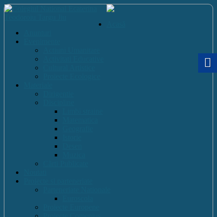
Acasă
Anunturi
Evenimente
Actiuni Umanitare
Activitati Educative
Cultural Artistice
Proiecte Ecologice
Materiale
Dirigentie
Discipline
Limbi straine
Matematica
Geografie
Istorie
Desen
Muzica
Cărti Publicate
Noutati
Proiecte si parteneriate
Parteneriate Nationale
Euroscola
Proiecte Europene
Proiecte Comenius