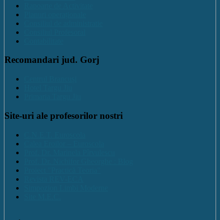
Rapoarte de Activitate
Planuri operaționale
Consiliul de administratie
Consiliul Profesoral
Contabilitate
Recomandari jud. Gorj
Centrul Brancuși
Hotel Targu Jiu
Primaria Targu Jiu
Site-uri ale profesorilor nostri
C.N.E.T. Euroscola
Calea Eroilor – Euroscola
Prof. Dr. Marinela Pîrvulescu
Prof. Dr. Nichifor Gheorghe : Blog
Proiect "Practică Teoria"
Revista REV-ECA
Simpozion Limbi Moderne
Site M.E.C.