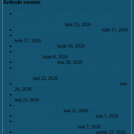
Articole recente
IMPORTANT ! Se redeschide căminul CNET pentru anul
școlar 2026 – 2027. Înscrierile se fac tot în perioada
23.07.2026 – 28.07.2026.
iulie 23, 2026
Înscriere clasa a IX a – an școlar 2026 – 2027
iulie 17, 2026
Calendar BACALAUREAT – sesiunea iulie august 2026
iulie 17, 2026
HOT. CA 09.06.2026
iunie 16, 2026
Înscrierile pentru clasa a V a an școlar 2026 – 2027 –
CONTINUĂ.
iunie 8, 2026
HOT. CA 28.05.2026
mai 28, 2026
CONCURSUL NAŢIONAL DE GEOGRAFIE „TERRA –
MICA OLIMPIADĂ DE GEOGRAFIE” 23 mai 2026, etapa
națională
mai 22, 2026
Continuare înscrieri clasa a V a / an școlar 2026 – 2027
mai
20, 2026
Eric Maioga – Bronz la Olimpiada Națională de Informatică
mai 11, 2026
Mario Scurtu, medalie de argint la Olimpiada Națională de
Astronomie și Astrofizică
mai 11, 2026
Oferta educațională – an școlar 2026-2027
mai 7, 2026
Mario Scurtu, elevul căruia pasiunea pentru astrofizică i-a
adus o bursă integrală la Harvard
mai 7, 2026
Înscrieri clasa a V a /an școlar2026 – 2027
aprilie 27, 2026