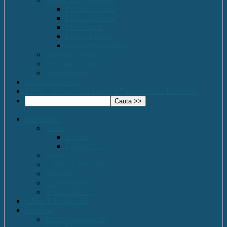
Romana-Latina
Limbi Moderne
Matematica
Fizica- Chimie
Activități educative
Comisia Calitatii
Evaluare Interna
Organigrama
Saptamana verde
EPAS – Scoală Ambasador a Parlamentului European
Despre noi
Istoric
Prezent
Ce vom fi…
Dotare
Cabinet Consiliere
Biblioteca
Galerie Foto
Imnul C.N.E.T.
Oferta Educațională
Personal
Echipa managerială