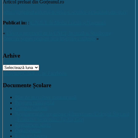
Articol preluat din Gorjeanul.ro
https://gorjeanul.ro/topul-liceelor-si-scolilor-gimnaziale-din-gorj/
Publicat in:
:
C.N.E.T. în Media Locală și Națională
«
Elevii și profesorii de la CNET, în vizită la Strasbourg
Concurs pentru ocupare post îngrijitor curățenie
»
Arhive
Arhive
Activitate C.N.E.T. pe Facebook
Documente Școlare
Plan de dezvoltare institutională
Program managerial
Comisia Calitatii
Regulament de organizare și funcționare Colegiul Național
„Ecaterina Teodoroiu” Tg-Jiu, Gorj
Regulament intern
Organigrama
Evaluare Interna