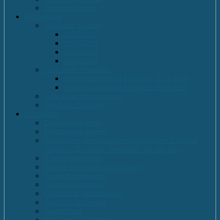
Proiecte Erasmus +
Performante
Olimpiade Scolare
2021-2022
2014-2015
2013-2014
2009-2010
Concursuri Nationale
Concursul național Franglais 2023-2024
Concursul național Franglais 2024-2025
Concursuri Internationale
Competitii Sportive
Documente
Declaratii de avere
Declaratii de interese
Regulament de organizare și funcționare Colegiul
Național „Ecaterina Teodoroiu” Tg-Jiu, Gorj
Regulament intern
Plan de dezvoltare institutională
Program managerial
Planuri operaționale
Consiliul de administratie
Consiliul Profesoral
Contabilitate
Rapoarte de Activitate