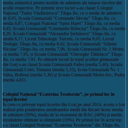
media aritmetică pentru mediile de admitere ale tuturor elevilor din
școlile respective. Pe primele zece locuri s-au clasat: Colegiul
Național “Tudor Vladimirescu” Târgu-Jiu, cu o medie de admitere
de 8,95, Școala Gimnazială “Constantin Săvoiu” Târgu-Jiu, cu
media 8,87, Colegiul Național “Spiru Haret” Târgu-Jiu, cu media
8,45, Școala Gimnazială “Constantin Brâncuși” Târgu-Jiu, cu media
8,20, Școala Gimnazială “Alexandru Ștefulescu” Târgu-Jiu, cu
media 8,17, Liceul Tehnologic Turceni, cu media 8,05, Liceul
Teologic Târgu-Jiu, cu media 8,02, Școala Gimnazială “Sfântul
Nicolae” Târgu-Jiu, cu media 7,96, Școala Gimnazială Nr. 1 Motru,
cu media 7,95, și Școala Gimnazială “Gheorghe Tătărăscu” Târgu-
Jiu, cu media 7,91. Pe ultimele locuri în topul școlilor gimnaziale
din Gorj s-au clasat Școala Gimnazială Padeș (media 5,40), Școala
Gimnazială Celei, Tismana (media 5,33), Școla Gimnazială Nr. 1
Valea, Bolboși (media 5,30) și Școala Gimnazială Motru-Sec, Padeș
(media 4,81).
Colegiul Național “Ecaterina Teodoroiu”, pe primul loc în
topul liceelor
În ceea ce privește topul liceelor din Gorj pe anul 2014, acesta a fost
realizat prin ponderarea următoarelor medii din fiecare liceu: media
de admitere (50%), media de la examenul de BAC (40%) și media
rezultatelor obținute la olimpiade (10%). Pe primul loc în acest top
s-a clasat Colegiul Național “Ecaterina Teodoroiu” din Târgu-Jiu,