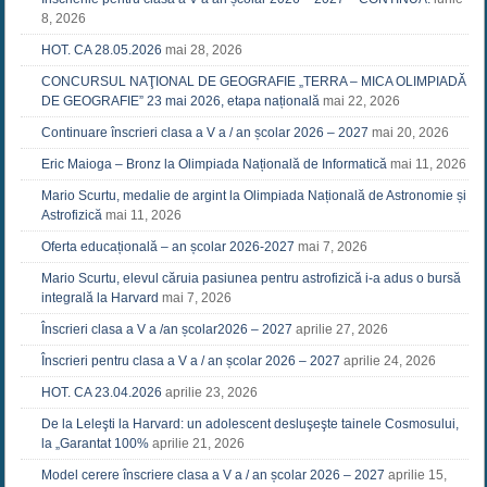
8, 2026
HOT. CA 28.05.2026
mai 28, 2026
CONCURSUL NAŢIONAL DE GEOGRAFIE „TERRA – MICA OLIMPIADĂ
DE GEOGRAFIE” 23 mai 2026, etapa națională
mai 22, 2026
Continuare înscrieri clasa a V a / an școlar 2026 – 2027
mai 20, 2026
Eric Maioga – Bronz la Olimpiada Națională de Informatică
mai 11, 2026
Mario Scurtu, medalie de argint la Olimpiada Națională de Astronomie și
Astrofizică
mai 11, 2026
Oferta educațională – an școlar 2026-2027
mai 7, 2026
Mario Scurtu, elevul căruia pasiunea pentru astrofizică i-a adus o bursă
integrală la Harvard
mai 7, 2026
Înscrieri clasa a V a /an școlar2026 – 2027
aprilie 27, 2026
Înscrieri pentru clasa a V a / an școlar 2026 – 2027
aprilie 24, 2026
HOT. CA 23.04.2026
aprilie 23, 2026
De la Leleşti la Harvard: un adolescent desluşeşte tainele Cosmosului,
la „Garantat 100%
aprilie 21, 2026
Model cerere înscriere clasa a V a / an școlar 2026 – 2027
aprilie 15,