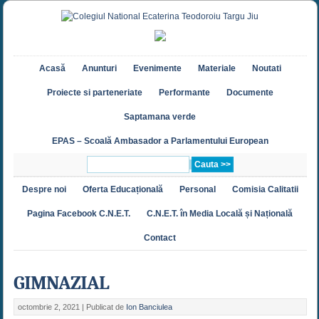
Acasă
Anunturi
Evenimente
Materiale
Noutati
Proiecte si parteneriate
Performante
Documente
Saptamana verde
EPAS – Scoală Ambasador a Parlamentului European
Despre noi
Oferta Educațională
Personal
Comisia Calitatii
Pagina Facebook C.N.E.T.
C.N.E.T. în Media Locală și Națională
Contact
GIMNAZIAL
octombrie 2, 2021 |
Publicat de
Ion Banciulea