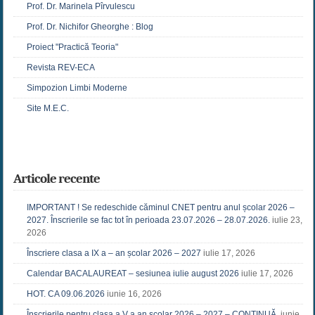
Prof. Dr. Marinela Pîrvulescu
Prof. Dr. Nichifor Gheorghe : Blog
Proiect "Practică Teoria"
Revista REV-ECA
Simpozion Limbi Moderne
Site M.E.C.
Articole recente
IMPORTANT ! Se redeschide căminul CNET pentru anul școlar 2026 –
2027. Înscrierile se fac tot în perioada 23.07.2026 – 28.07.2026.
iulie 23,
2026
Înscriere clasa a IX a – an școlar 2026 – 2027
iulie 17, 2026
Calendar BACALAUREAT – sesiunea iulie august 2026
iulie 17, 2026
HOT. CA 09.06.2026
iunie 16, 2026
Înscrierile pentru clasa a V a an școlar 2026 – 2027 – CONTINUĂ.
iunie