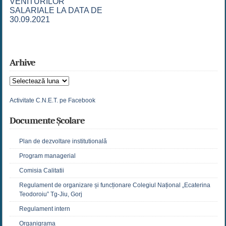
VENITURILOR
SALARIALE LA DATA DE
30.09.2021
Arhive
Arhive
Activitate C.N.E.T. pe Facebook
Documente Școlare
Plan de dezvoltare institutională
Program managerial
Comisia Calitatii
Regulament de organizare și funcționare Colegiul Național „Ecaterina
Teodoroiu” Tg-Jiu, Gorj
Regulament intern
Organigrama