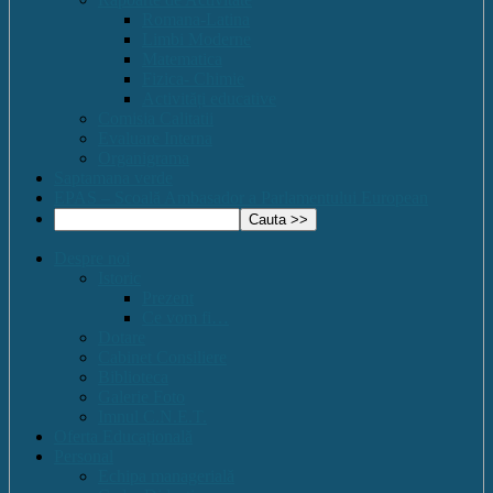
Romana-Latina
Limbi Moderne
Matematica
Fizica- Chimie
Activități educative
Comisia Calitatii
Evaluare Interna
Organigrama
Saptamana verde
EPAS – Scoală Ambasador a Parlamentului European
Despre noi
Istoric
Prezent
Ce vom fi…
Dotare
Cabinet Consiliere
Biblioteca
Galerie Foto
Imnul C.N.E.T.
Oferta Educațională
Personal
Echipa managerială