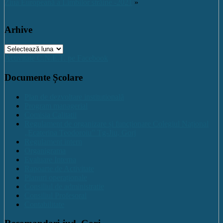
Ziua Europeană a Limbilor străine -2021
»
Arhive
Arhive
Activitate C.N.E.T. pe Facebook
Documente Școlare
Plan de dezvoltare institutională
Program managerial
Comisia Calitatii
Regulament de organizare și funcționare Colegiul Național
„Ecaterina Teodoroiu” Tg-Jiu, Gorj
Regulament intern
Organigrama
Evaluare Interna
Rapoarte de Activitate
Planuri operaționale
Consiliul de administratie
Consiliul Profesoral
Contabilitate