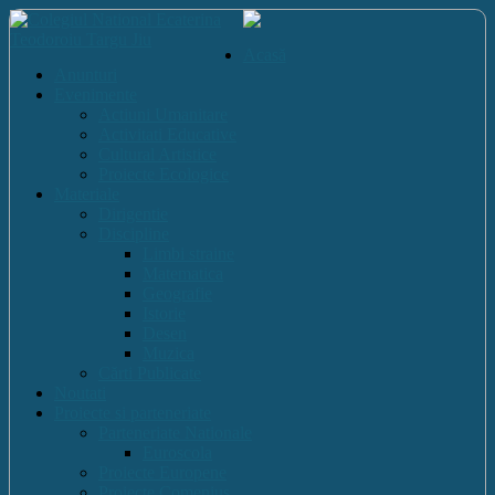
Acasă
Anunturi
Evenimente
Actiuni Umanitare
Activitati Educative
Cultural Artistice
Proiecte Ecologice
Materiale
Dirigentie
Discipline
Limbi straine
Matematica
Geografie
Istorie
Desen
Muzica
Cărti Publicate
Noutati
Proiecte si parteneriate
Parteneriate Nationale
Euroscola
Proiecte Europene
Proiecte Comenius