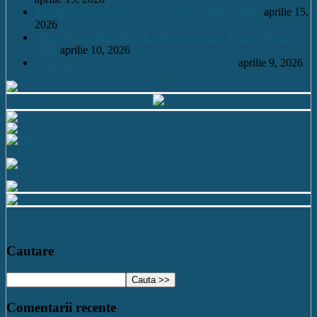
Înscrieri pentru clasa a V a / an școlar 2026 – 2027
aprilie 15,
2026
Olimpiada Națională de Limba Franceză – Piatra – Neamț
2026
aprilie 10, 2026
Festivalul-concurs de teatru “Sabin Popescu”
aprilie 9, 2026
Cautare
Comentarii recente