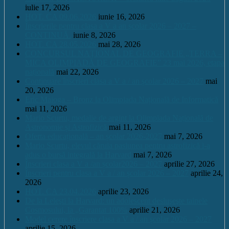
iulie 17, 2026
HOT. CA 09.06.2026
iunie 16, 2026
Înscrierile pentru clasa a V a an școlar 2026 – 2027 –
CONTINUĂ.
iunie 8, 2026
HOT. CA 28.05.2026
mai 28, 2026
CONCURSUL NAŢIONAL DE GEOGRAFIE „TERRA –
MICA OLIMPIADĂ DE GEOGRAFIE” 23 mai 2026, etapa
națională
mai 22, 2026
Continuare înscrieri clasa a V a / an școlar 2026 – 2027
mai
20, 2026
Eric Maioga – Bronz la Olimpiada Națională de Informatică
mai 11, 2026
Mario Scurtu, medalie de argint la Olimpiada Națională de
Astronomie și Astrofizică
mai 11, 2026
Oferta educațională – an școlar 2026-2027
mai 7, 2026
Mario Scurtu, elevul căruia pasiunea pentru astrofizică i-a
adus o bursă integrală la Harvard
mai 7, 2026
Înscrieri clasa a V a /an școlar2026 – 2027
aprilie 27, 2026
Înscrieri pentru clasa a V a / an școlar 2026 – 2027
aprilie 24,
2026
HOT. CA 23.04.2026
aprilie 23, 2026
De la Leleşti la Harvard: un adolescent desluşeşte tainele
Cosmosului, la „Garantat 100%
aprilie 21, 2026
Model cerere înscriere clasa a V a / an școlar 2026 – 2027
aprilie 15, 2026