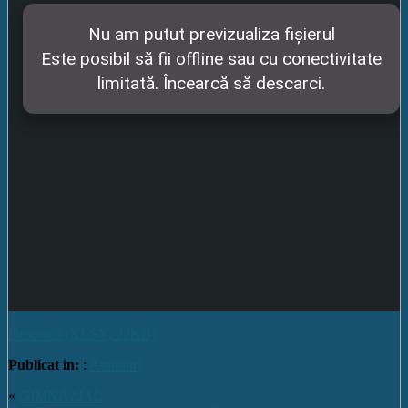
Descarcă (XLSX, 22KB)
Publicat in:
:
Anunturi
«
GIMNAZIAL