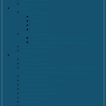
Proiecte Erasmus +
Performante
Olimpiade Scolare
2021-2022
2014-2015
2013-2014
2009-2010
Concursuri Nationale
Concursul național Franglais 2023-2024
Concursul național Franglais 2024-2025
Concursuri Internationale
Competitii Sportive
Documente
Declaratii de avere
Declaratii de interese
Regulament de organizare și funcționare Colegiul
Național „Ecaterina Teodoroiu” Tg-Jiu, Gorj
Regulament intern
Plan de dezvoltare institutională
Program managerial
Planuri operaționale
Consiliul de administratie
Consiliul Profesoral
Contabilitate
Rapoarte de Activitate