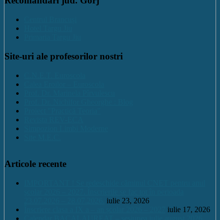
Recomandari jud. Gorj
Centrul Brancuși
Hotel Targu Jiu
Primaria Targu Jiu
Site-uri ale profesorilor nostri
C.N.E.T. Euroscola
Calea Eroilor – Euroscola
Prof. Dr. Marinela Pîrvulescu
Prof. Dr. Nichifor Gheorghe : Blog
Proiect "Practică Teoria"
Revista REV-ECA
Simpozion Limbi Moderne
Site M.E.C.
Articole recente
IMPORTANT ! Se redeschide căminul CNET pentru anul
școlar 2026 – 2027. Înscrierile se fac tot în perioada
23.07.2026 – 28.07.2026.
iulie 23, 2026
Înscriere clasa a IX a – an școlar 2026 – 2027
iulie 17, 2026
Calendar BACALAUREAT – sesiunea iulie august 2026