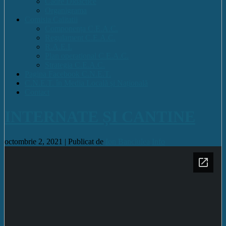
Cadre Didactice
Organigrama
Comisia Calitatii
Componența C.E.A.C.
Regulament C.E.A.C.
R.A.E.I.
Plan operational C.E.A.C.
Strategia C.E.A.C.
Pagina Facebook C.N.E.T.
C.N.E.T. în Media Locală și Națională
Contact
INTERNATE ȘI CANTINE
octombrie 2, 2021 |
Publicat de
Ion Banciulea
Info