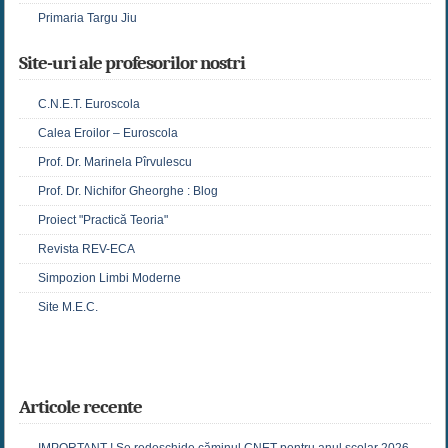
Primaria Targu Jiu
Site-uri ale profesorilor nostri
C.N.E.T. Euroscola
Calea Eroilor – Euroscola
Prof. Dr. Marinela Pîrvulescu
Prof. Dr. Nichifor Gheorghe : Blog
Proiect "Practică Teoria"
Revista REV-ECA
Simpozion Limbi Moderne
Site M.E.C.
Articole recente
IMPORTANT ! Se redeschide căminul CNET pentru anul școlar 2026 –