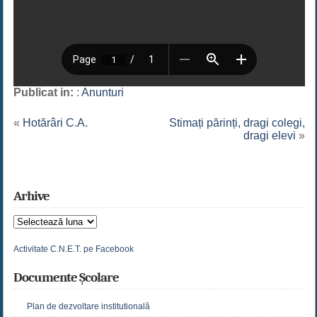
Publicat in:
:
Anunturi
«
Hotărâri C.A.
Stimați părinți, dragi colegi,
dragi elevi
»
Arhive
Arhive
Activitate C.N.E.T. pe Facebook
Documente Școlare
Plan de dezvoltare institutională