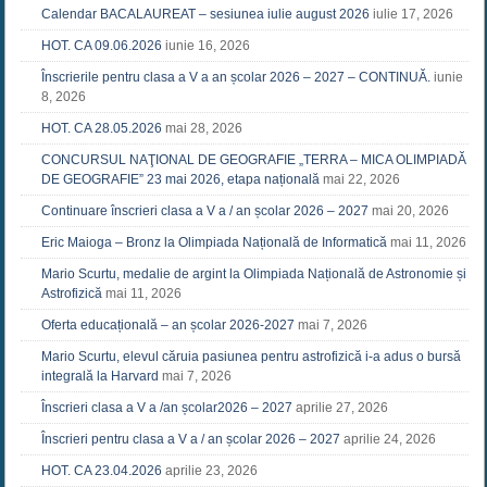
Calendar BACALAUREAT – sesiunea iulie august 2026
iulie 17, 2026
HOT. CA 09.06.2026
iunie 16, 2026
Înscrierile pentru clasa a V a an școlar 2026 – 2027 – CONTINUĂ.
iunie
8, 2026
HOT. CA 28.05.2026
mai 28, 2026
CONCURSUL NAŢIONAL DE GEOGRAFIE „TERRA – MICA OLIMPIADĂ
DE GEOGRAFIE” 23 mai 2026, etapa națională
mai 22, 2026
Continuare înscrieri clasa a V a / an școlar 2026 – 2027
mai 20, 2026
Eric Maioga – Bronz la Olimpiada Națională de Informatică
mai 11, 2026
Mario Scurtu, medalie de argint la Olimpiada Națională de Astronomie și
Astrofizică
mai 11, 2026
Oferta educațională – an școlar 2026-2027
mai 7, 2026
Mario Scurtu, elevul căruia pasiunea pentru astrofizică i-a adus o bursă
integrală la Harvard
mai 7, 2026
Înscrieri clasa a V a /an școlar2026 – 2027
aprilie 27, 2026
Înscrieri pentru clasa a V a / an școlar 2026 – 2027
aprilie 24, 2026
HOT. CA 23.04.2026
aprilie 23, 2026