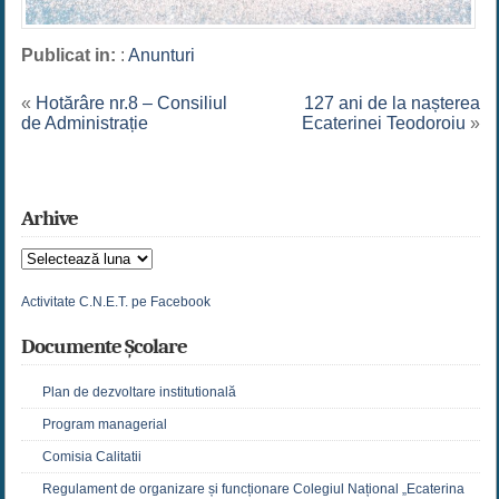
Publicat in:
:
Anunturi
«
Hotărâre nr.8 – Consiliul
127 ani de la nașterea
de Administrație
Ecaterinei Teodoroiu
»
Arhive
Arhive
Activitate C.N.E.T. pe Facebook
Documente Școlare
Plan de dezvoltare institutională
Program managerial
Comisia Calitatii
Regulament de organizare și funcționare Colegiul Național „Ecaterina