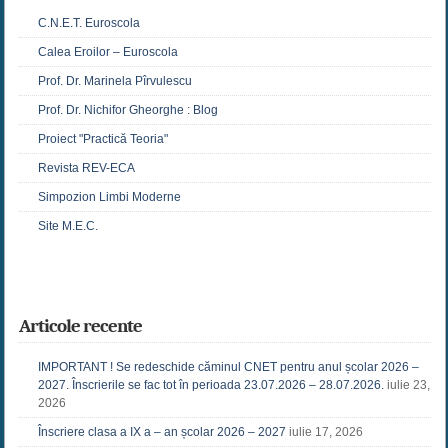
C.N.E.T. Euroscola
Calea Eroilor – Euroscola
Prof. Dr. Marinela Pîrvulescu
Prof. Dr. Nichifor Gheorghe : Blog
Proiect "Practică Teoria"
Revista REV-ECA
Simpozion Limbi Moderne
Site M.E.C.
Articole recente
IMPORTANT ! Se redeschide căminul CNET pentru anul școlar 2026 –
2027. Înscrierile se fac tot în perioada 23.07.2026 – 28.07.2026.
iulie 23,
2026
Înscriere clasa a IX a – an școlar 2026 – 2027
iulie 17, 2026