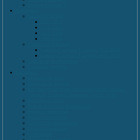
Proiecte Erasmus +
Performante
Olimpiade Scolare
2021-2022
2014-2015
2013-2014
2009-2010
Concursuri Nationale
Concursul național Franglais 2023-2024
Concursul național Franglais 2024-2025
Concursuri Internationale
Competitii Sportive
Documente
Declaratii de avere
Declaratii de interese
Regulament de organizare și funcționare Colegiul
Național „Ecaterina Teodoroiu” Tg-Jiu, Gorj
Regulament intern
Plan de dezvoltare institutională
Program managerial
Planuri operaționale
Consiliul de administratie
Consiliul Profesoral
Contabilitate
Rapoarte de Activitate