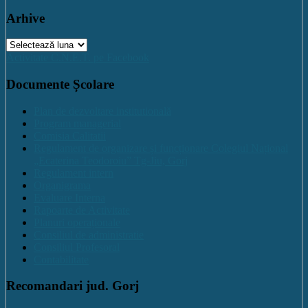
Arhive
Arhive
Activitate C.N.E.T. pe Facebook
Documente Școlare
Plan de dezvoltare institutională
Program managerial
Comisia Calitatii
Regulament de organizare și funcționare Colegiul Național
„Ecaterina Teodoroiu” Tg-Jiu, Gorj
Regulament intern
Organigrama
Evaluare Interna
Rapoarte de Activitate
Planuri operaționale
Consiliul de administratie
Consiliul Profesoral
Contabilitate
Recomandari jud. Gorj