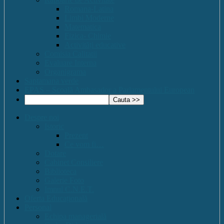
Romana-Latina
Limbi Moderne
Matematica
Fizica- Chimie
Activități educative
Comisia Calitatii
Evaluare Interna
Organigrama
Saptamana verde
EPAS – Scoală Ambasador a Parlamentului European
Despre noi
Istoric
Prezent
Ce vom fi…
Dotare
Cabinet Consiliere
Biblioteca
Galerie Foto
Imnul C.N.E.T.
Oferta Educațională
Personal
Echipa managerială