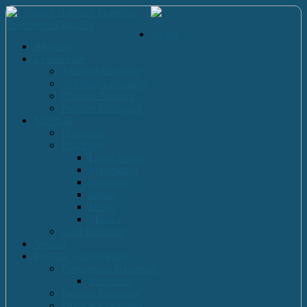
Acasă
Anunturi
Evenimente
Actiuni Umanitare
Activitati Educative
Cultural Artistice
Proiecte Ecologice
Materiale
Dirigentie
Discipline
Limbi straine
Matematica
Geografie
Istorie
Desen
Muzica
Cărti Publicate
Noutati
Proiecte si parteneriate
Parteneriate Nationale
Euroscola
Proiecte Europene
Proiecte Comenius