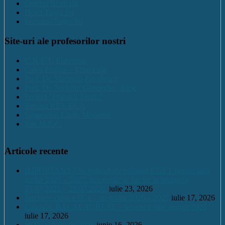
Centrul Brancuși
Hotel Targu Jiu
Primaria Targu Jiu
Site-uri ale profesorilor nostri
C.N.E.T. Euroscola
Calea Eroilor – Euroscola
Prof. Dr. Marinela Pîrvulescu
Prof. Dr. Nichifor Gheorghe : Blog
Proiect "Practică Teoria"
Revista REV-ECA
Simpozion Limbi Moderne
Site M.E.C.
Articole recente
IMPORTANT ! Se redeschide căminul CNET pentru anul
școlar 2026 – 2027. Înscrierile se fac tot în perioada
23.07.2026 – 28.07.2026.
iulie 23, 2026
Înscriere clasa a IX a – an școlar 2026 – 2027
iulie 17, 2026
Calendar BACALAUREAT – sesiunea iulie august 2026
iulie 17, 2026
HOT. CA 09.06.2026
iunie 16, 2026