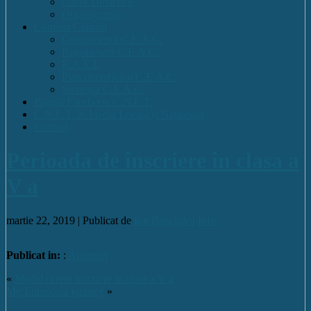
Cadre Didactice
Organigrama
Comisia Calitatii
Componența C.E.A.C.
Regulament C.E.A.C.
R.A.E.I.
Plan operational C.E.A.C.
Strategia C.E.A.C.
Pagina Facebook C.N.E.T.
C.N.E.T. în Media Locală și Națională
Contact
Perioada de înscriere în clasa a
V a
martie 22, 2019 |
Publicat de
Ion Banciulea
Info
Publicat in:
:
Anunturi
«
Model cerere înscriere în clasa a V a
My Euroscola journey
»