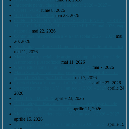
Înscrierile pentru clasa a V a an școlar 2026 – 2027 –
CONTINUĂ.
iunie 8, 2026
HOT. CA 28.05.2026
mai 28, 2026
CONCURSUL NAŢIONAL DE GEOGRAFIE „TERRA –
MICA OLIMPIADĂ DE GEOGRAFIE” 23 mai 2026, etapa
națională
mai 22, 2026
Continuare înscrieri clasa a V a / an școlar 2026 – 2027
mai
20, 2026
Eric Maioga – Bronz la Olimpiada Națională de Informatică
mai 11, 2026
Mario Scurtu, medalie de argint la Olimpiada Națională de
Astronomie și Astrofizică
mai 11, 2026
Oferta educațională – an școlar 2026-2027
mai 7, 2026
Mario Scurtu, elevul căruia pasiunea pentru astrofizică i-a
adus o bursă integrală la Harvard
mai 7, 2026
Înscrieri clasa a V a /an școlar2026 – 2027
aprilie 27, 2026
Înscrieri pentru clasa a V a / an școlar 2026 – 2027
aprilie 24,
2026
HOT. CA 23.04.2026
aprilie 23, 2026
De la Leleşti la Harvard: un adolescent desluşeşte tainele
Cosmosului, la „Garantat 100%
aprilie 21, 2026
Model cerere înscriere clasa a V a / an școlar 2026 – 2027
aprilie 15, 2026
Înscrieri pentru clasa a V a / an școlar 2026 – 2027
aprilie 15,