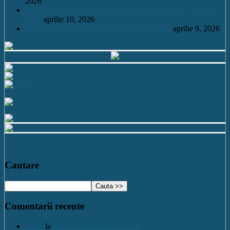
2026
Olimpiada Națională de Limba Franceză – Piatra – Neamț
2026
aprilie 10, 2026
Festivalul-concurs de teatru “Sabin Popescu”
aprilie 9, 2026
Cautare
Comentarii recente
nutzu
la
Desene realizate de elevi II