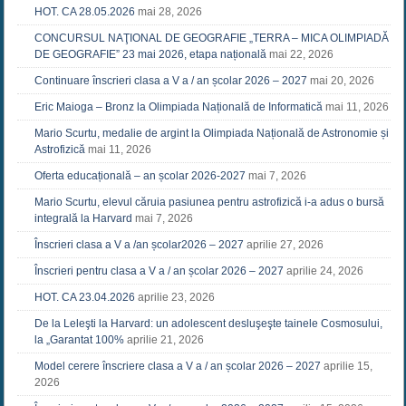
HOT. CA 28.05.2026
mai 28, 2026
CONCURSUL NAŢIONAL DE GEOGRAFIE „TERRA – MICA OLIMPIADĂ
DE GEOGRAFIE” 23 mai 2026, etapa națională
mai 22, 2026
Continuare înscrieri clasa a V a / an școlar 2026 – 2027
mai 20, 2026
Eric Maioga – Bronz la Olimpiada Națională de Informatică
mai 11, 2026
Mario Scurtu, medalie de argint la Olimpiada Națională de Astronomie și
Astrofizică
mai 11, 2026
Oferta educațională – an școlar 2026-2027
mai 7, 2026
Mario Scurtu, elevul căruia pasiunea pentru astrofizică i-a adus o bursă
integrală la Harvard
mai 7, 2026
Înscrieri clasa a V a /an școlar2026 – 2027
aprilie 27, 2026
Înscrieri pentru clasa a V a / an școlar 2026 – 2027
aprilie 24, 2026
HOT. CA 23.04.2026
aprilie 23, 2026
De la Leleşti la Harvard: un adolescent desluşeşte tainele Cosmosului,
la „Garantat 100%
aprilie 21, 2026
Model cerere înscriere clasa a V a / an școlar 2026 – 2027
aprilie 15,
2026