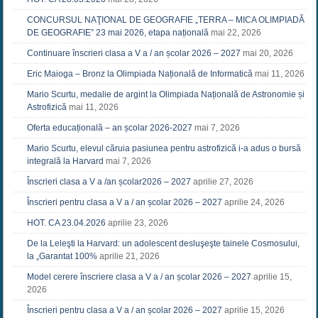
CONCURSUL NAŢIONAL DE GEOGRAFIE „TERRA – MICA OLIMPIADĂ
DE GEOGRAFIE” 23 mai 2026, etapa națională
mai 22, 2026
Continuare înscrieri clasa a V a / an școlar 2026 – 2027
mai 20, 2026
Eric Maioga – Bronz la Olimpiada Națională de Informatică
mai 11, 2026
Mario Scurtu, medalie de argint la Olimpiada Națională de Astronomie și
Astrofizică
mai 11, 2026
Oferta educațională – an școlar 2026-2027
mai 7, 2026
Mario Scurtu, elevul căruia pasiunea pentru astrofizică i-a adus o bursă
integrală la Harvard
mai 7, 2026
Înscrieri clasa a V a /an școlar2026 – 2027
aprilie 27, 2026
Înscrieri pentru clasa a V a / an școlar 2026 – 2027
aprilie 24, 2026
HOT. CA 23.04.2026
aprilie 23, 2026
De la Leleşti la Harvard: un adolescent desluşeşte tainele Cosmosului,
la „Garantat 100%
aprilie 21, 2026
Model cerere înscriere clasa a V a / an școlar 2026 – 2027
aprilie 15,
2026
Înscrieri pentru clasa a V a / an școlar 2026 – 2027
aprilie 15, 2026