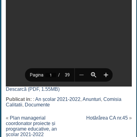
Descarcă (PDF, 1.55MB)
Publicat in:
:
An școlar 2021-2022
,
Anunturi
,
Comisia
Calitatii
,
Documente
«
Plan managerial
Hotărârea CA nr.45
»
coordonator proiecte și
programe educative, an
școlar 2021-2022