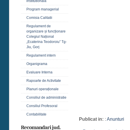
institutională
Program managerial
Comisia Calitatii
Regulament de
organizare și funcționare
Colegiul Național
„Ecaterina Teodoroiu” Tg-
Jiu, Gorj
Regulament intern
Organigrama
Evaluare Interna
Rapoarte de Activitate
Planuri operaționale
Consiliul de administratie
Consiliul Profesoral
Contabilitate
Publicat in:
:
Anunturi
Recomandari jud.