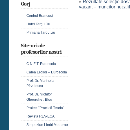
«
Rezultate selecție dos
Gorj
vacant – muncitor necalif
Centrul Brancuși
Hotel Targu Jiu
Primaria Targu Jiu
Site-uri ale
profesorilor nostri
C.N.E.T. Euroscola
Calea Eroilor – Euroscola
Prof. Dr. Marinela
Pîrvulescu
Prof. Dr. Nichifor
Gheorghe : Blog
Proiect "Practică Teoria"
Revista REV-ECA
Simpozion Limbi Moderne