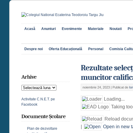
Acasă
Anunturi
Evenimente
Materiale
Noutati
Pro
Despre noi
Oferta Educațională
Personal
Comisia Calita
Rezultate selecț
muncitor calific
Arhive
Arhive
noiembrie 24, 2023 |
Publicat de
Io
Loading...
Activitate C.N.E.T. pe
Facebook
Taking too
Documente Școlare
Reload docu
|
Open in new t
Plan de dezvoltare