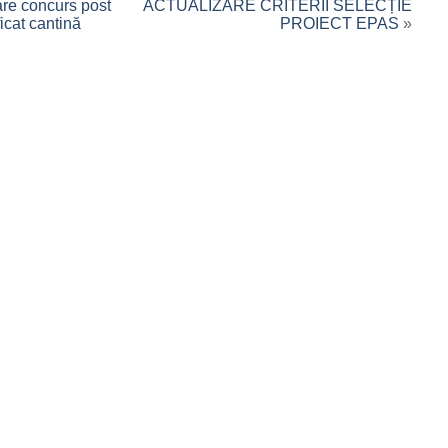
are concurs post
ACTUALIZARE CRITERII SELECȚIE
icat cantină
PROIECT EPAS
»