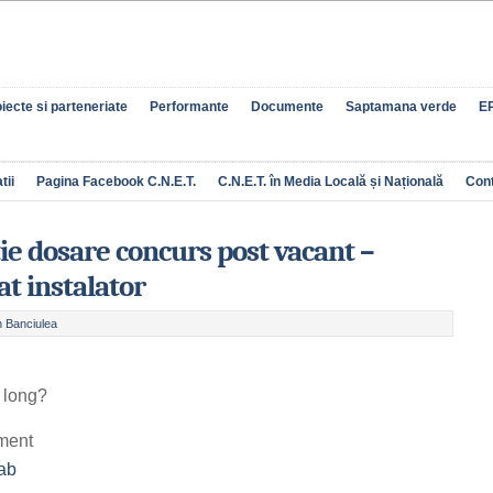
iecte si parteneriate
Performante
Documente
Saptamana verde
EP
tii
Pagina Facebook C.N.E.T.
C.N.E.T. în Media Locală și Națională
Con
ie dosare concurs post vacant –
at instalator
n Banciulea
 long?
ment
ab