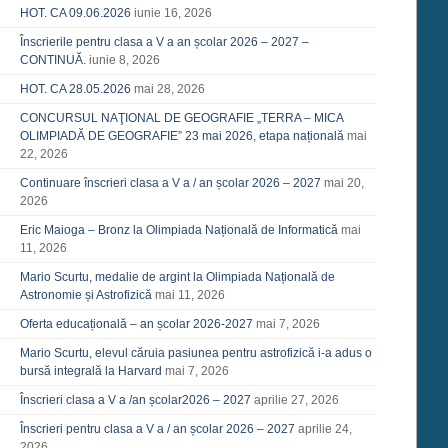
HOT. CA 09.06.2026
iunie 16, 2026
Înscrierile pentru clasa a V a an școlar 2026 – 2027 –
CONTINUĂ.
iunie 8, 2026
HOT. CA 28.05.2026
mai 28, 2026
CONCURSUL NAŢIONAL DE GEOGRAFIE „TERRA – MICA
OLIMPIADĂ DE GEOGRAFIE” 23 mai 2026, etapa națională
mai
22, 2026
Continuare înscrieri clasa a V a / an școlar 2026 – 2027
mai 20,
2026
Eric Maioga – Bronz la Olimpiada Națională de Informatică
mai
11, 2026
Mario Scurtu, medalie de argint la Olimpiada Națională de
Astronomie și Astrofizică
mai 11, 2026
Oferta educațională – an școlar 2026-2027
mai 7, 2026
Mario Scurtu, elevul căruia pasiunea pentru astrofizică i-a adus o
bursă integrală la Harvard
mai 7, 2026
Înscrieri clasa a V a /an școlar2026 – 2027
aprilie 27, 2026
Înscrieri pentru clasa a V a / an școlar 2026 – 2027
aprilie 24,
2026