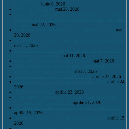
CONTINUĂ.
iunie 8, 2026
HOT. CA 28.05.2026
mai 28, 2026
CONCURSUL NAŢIONAL DE GEOGRAFIE „TERRA –
MICA OLIMPIADĂ DE GEOGRAFIE” 23 mai 2026, etapa
națională
mai 22, 2026
Continuare înscrieri clasa a V a / an școlar 2026 – 2027
mai
20, 2026
Eric Maioga – Bronz la Olimpiada Națională de Informatică
mai 11, 2026
Mario Scurtu, medalie de argint la Olimpiada Națională de
Astronomie și Astrofizică
mai 11, 2026
Oferta educațională – an școlar 2026-2027
mai 7, 2026
Mario Scurtu, elevul căruia pasiunea pentru astrofizică i-a
adus o bursă integrală la Harvard
mai 7, 2026
Înscrieri clasa a V a /an școlar2026 – 2027
aprilie 27, 2026
Înscrieri pentru clasa a V a / an școlar 2026 – 2027
aprilie 24,
2026
HOT. CA 23.04.2026
aprilie 23, 2026
De la Leleşti la Harvard: un adolescent desluşeşte tainele
Cosmosului, la „Garantat 100%
aprilie 21, 2026
Model cerere înscriere clasa a V a / an școlar 2026 – 2027
aprilie 15, 2026
Înscrieri pentru clasa a V a / an școlar 2026 – 2027
aprilie 15,
2026
Olimpiada Națională de Limba Franceză – Piatra – Neamț