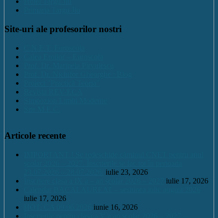
Hotel Targu Jiu
Primaria Targu Jiu
Site-uri ale profesorilor nostri
C.N.E.T. Euroscola
Calea Eroilor – Euroscola
Prof. Dr. Marinela Pîrvulescu
Prof. Dr. Nichifor Gheorghe : Blog
Proiect "Practică Teoria"
Revista REV-ECA
Simpozion Limbi Moderne
Site M.E.C.
Articole recente
IMPORTANT ! Se redeschide căminul CNET pentru anul
școlar 2026 – 2027. Înscrierile se fac tot în perioada
23.07.2026 – 28.07.2026.
iulie 23, 2026
Înscriere clasa a IX a – an școlar 2026 – 2027
iulie 17, 2026
Calendar BACALAUREAT – sesiunea iulie august 2026
iulie 17, 2026
HOT. CA 09.06.2026
iunie 16, 2026
Înscrierile pentru clasa a V a an școlar 2026 – 2027 –