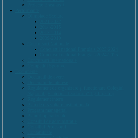
Proiecte Erasmus +
Performante
Olimpiade Scolare
2021-2022
2014-2015
2013-2014
2009-2010
Concursuri Nationale
Concursul național Franglais 2023-2024
Concursul național Franglais 2024-2025
Concursuri Internationale
Competitii Sportive
Documente
Declaratii de avere
Declaratii de interese
Regulament de organizare și funcționare Colegiul
Național „Ecaterina Teodoroiu” Tg-Jiu, Gorj
Regulament intern
Plan de dezvoltare institutională
Program managerial
Planuri operaționale
Consiliul de administratie
Consiliul Profesoral
Contabilitate
Rapoarte de Activitate