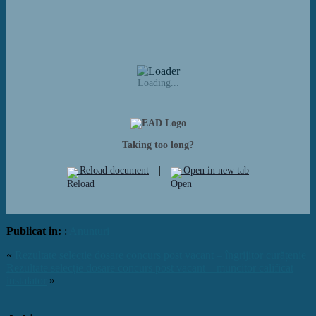
Loading...
Taking too long?
Reload document
|
Open in new tab
Publicat in:
:
Anunturi
«
Rezultate selecție dosare concurs post vacant – îngrijitor curățenie
Rezultate selecție dosare concurs post vacant – muncitor calificat
instalator
»