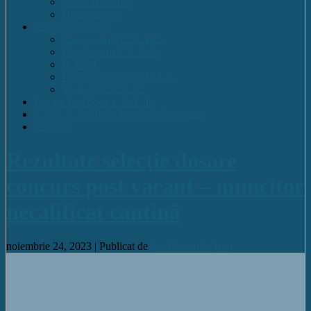
Cadre Didactice
Organigrama
Comisia Calitatii
Componența C.E.A.C.
Regulament C.E.A.C.
R.A.E.I.
Plan operational C.E.A.C.
Strategia C.E.A.C.
Pagina Facebook C.N.E.T.
C.N.E.T. în Media Locală și Națională
Contact
Rezultate selecție dosare
concurs post vacant – muncitor
necalificat cantină
noiembrie 24, 2023 |
Publicat de
Ion Banciulea
Info