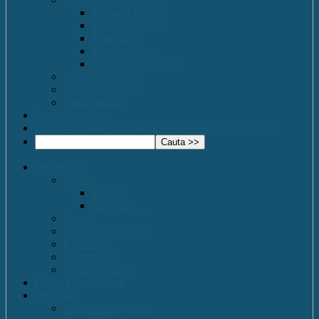
Romana-Latina
Limbi Moderne
Matematica
Fizica- Chimie
Activități educative
Comisia Calitatii
Evaluare Interna
Organigrama
Saptamana verde
EPAS – Scoală Ambasador a Parlamentului European
Despre noi
Istoric
Prezent
Ce vom fi…
Dotare
Cabinet Consiliere
Biblioteca
Galerie Foto
Imnul C.N.E.T.
Oferta Educațională
Personal
Echipa managerială