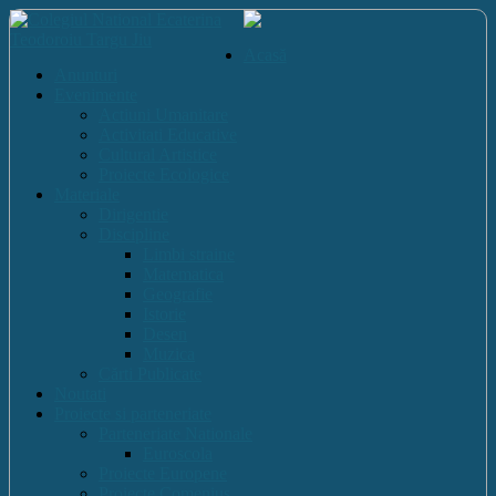
Acasă
Anunturi
Evenimente
Actiuni Umanitare
Activitati Educative
Cultural Artistice
Proiecte Ecologice
Materiale
Dirigentie
Discipline
Limbi straine
Matematica
Geografie
Istorie
Desen
Muzica
Cărti Publicate
Noutati
Proiecte si parteneriate
Parteneriate Nationale
Euroscola
Proiecte Europene
Proiecte Comenius