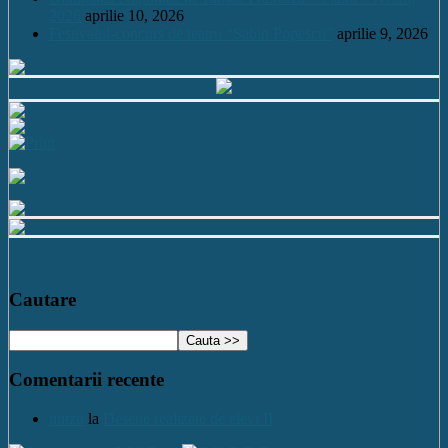
2026
aprilie 10, 2026
Festivalul-concurs de teatru “Sabin Popescu”
aprilie 9, 2026
Cautare
Comentarii recente
nutzu
la
Desene realizate de elevi II