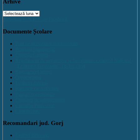
Arhive
Arhive
Activitate C.N.E.T. pe Facebook
Documente Școlare
Plan de dezvoltare institutională
Program managerial
Comisia Calitatii
Regulament de organizare și funcționare Colegiul Național
„Ecaterina Teodoroiu” Tg-Jiu, Gorj
Regulament intern
Organigrama
Evaluare Interna
Rapoarte de Activitate
Planuri operaționale
Consiliul de administratie
Consiliul Profesoral
Contabilitate
Recomandari jud. Gorj
Centrul Brancuși