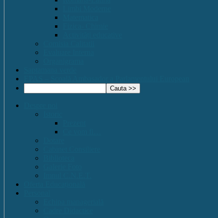
Limbi Moderne
Matematica
Fizica- Chimie
Activități educative
Comisia Calitatii
Evaluare Interna
Organigrama
Saptamana verde
EPAS – Scoală Ambasador a Parlamentului European
Despre noi
Istoric
Prezent
Ce vom fi…
Dotare
Cabinet Consiliere
Biblioteca
Galerie Foto
Imnul C.N.E.T.
Oferta Educațională
Personal
Echipa managerială
Cadre Didactice