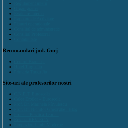
Regulament intern
Organigrama
Evaluare Interna
Rapoarte de Activitate
Planuri operaționale
Consiliul de administratie
Consiliul Profesoral
Contabilitate
Recomandari jud. Gorj
Centrul Brancuși
Hotel Targu Jiu
Primaria Targu Jiu
Site-uri ale profesorilor nostri
C.N.E.T. Euroscola
Calea Eroilor – Euroscola
Prof. Dr. Marinela Pîrvulescu
Prof. Dr. Nichifor Gheorghe : Blog
Proiect "Practică Teoria"
Revista REV-ECA
Simpozion Limbi Moderne