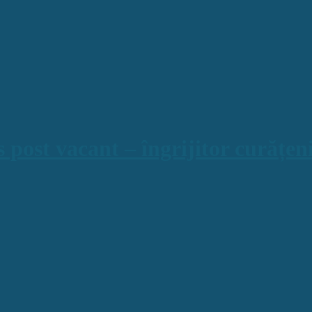
 post vacant – îngrijitor curățen