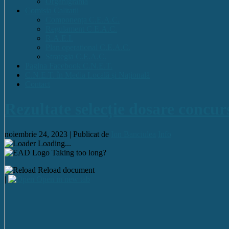
Organigrama
Comisia Calitatii
Componența C.E.A.C.
Regulament C.E.A.C.
R.A.E.I.
Plan operational C.E.A.C.
Strategia C.E.A.C.
Pagina Facebook C.N.E.T.
C.N.E.T. în Media Locală și Națională
Contact
Rezultate selecție dosare concurs
noiembrie 24, 2023 |
Publicat de
Ion Banciulea
Info
Loading...
Taking too long?
Reload document
|
Open in new tab