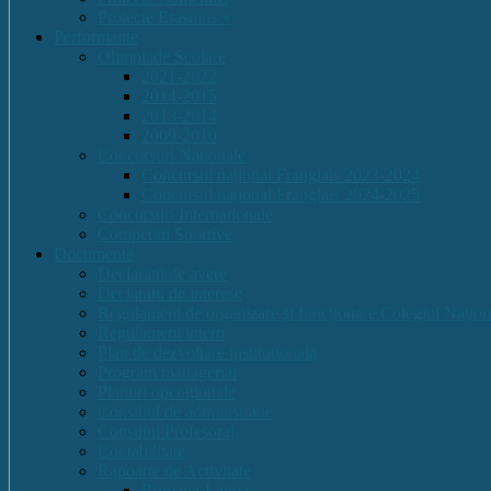
Proiecte Erasmus +
Performante
Olimpiade Scolare
2021-2022
2014-2015
2013-2014
2009-2010
Concursuri Nationale
Concursul național Franglais 2023-2024
Concursul național Franglais 2024-2025
Concursuri Internationale
Competitii Sportive
Documente
Declaratii de avere
Declaratii de interese
Regulament de organizare și funcționare Colegiul Națion
Regulament intern
Plan de dezvoltare institutională
Program managerial
Planuri operaționale
Consiliul de administratie
Consiliul Profesoral
Contabilitate
Rapoarte de Activitate
Romana-Latina