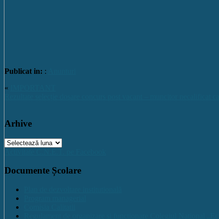
Publicat in:
:
Anunturi
«
IMPORTANT
Rezultate selecție dosare concurs post vacant – muncitor necalificat c
Arhive
Arhive
Activitate C.N.E.T. pe Facebook
Documente Școlare
Plan de dezvoltare institutională
Program managerial
Comisia Calitatii
Regulament de organizare și funcționare Colegiul Național „Ec