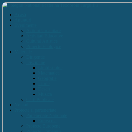
Acasă
Anunturi
Evenimente
Actiuni Umanitare
Activitati Educative
Cultural Artistice
Proiecte Ecologice
Materiale
Dirigentie
Discipline
Limbi straine
Matematica
Geografie
Istorie
Desen
Muzica
Cărti Publicate
Noutati
Proiecte si parteneriate
Parteneriate Nationale
Euroscola
Proiecte Europene
Proiecte Comenius