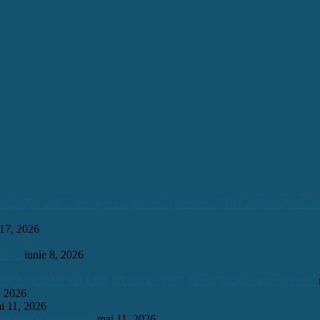
026 – 2027. Înscrierile se fac tot în perioada 23.07.2026 – 28.07.20
 17, 2026
INUĂ.
iunie 8, 2026
OLIMPIADĂ DE GEOGRAFIE” 23 mai 2026, etapa națională
, 2026
i 11, 2026
onomie și Astrofizică
mai 11, 2026