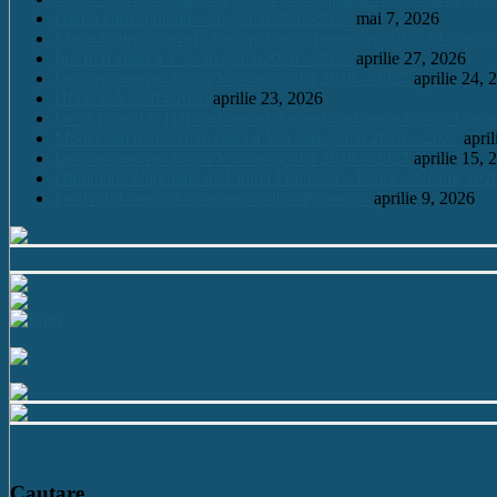
Oferta educațională – an școlar 2026-2027
mai 7, 2026
Mario Scurtu, elevul căruia pasiunea pentru astrofizică i-a adus
Înscrieri clasa a V a /an școlar2026 – 2027
aprilie 27, 2026
Înscrieri pentru clasa a V a / an școlar 2026 – 2027
aprilie 24, 
HOT. CA 23.04.2026
aprilie 23, 2026
De la Leleşti la Harvard: un adolescent desluşeşte tainele Cos
Model cerere înscriere clasa a V a / an școlar 2026 – 2027
apri
Înscrieri pentru clasa a V a / an școlar 2026 – 2027
aprilie 15, 
Olimpiada Națională de Limba Franceză – Piatra – Neamț 202
Festivalul-concurs de teatru “Sabin Popescu”
aprilie 9, 2026
Cautare