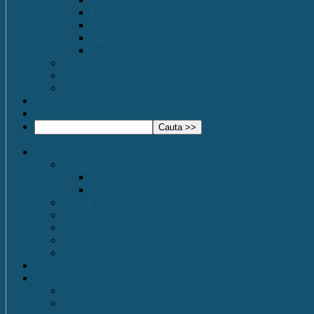
Limbi Moderne
Matematica
Fizica- Chimie
Activități educative
Comisia Calitatii
Evaluare Interna
Organigrama
Saptamana verde
EPAS – Scoală Ambasador a Parlamentului European
Despre noi
Istoric
Prezent
Ce vom fi…
Dotare
Cabinet Consiliere
Biblioteca
Galerie Foto
Imnul C.N.E.T.
Oferta Educațională
Personal
Echipa managerială
Cadre Didactice