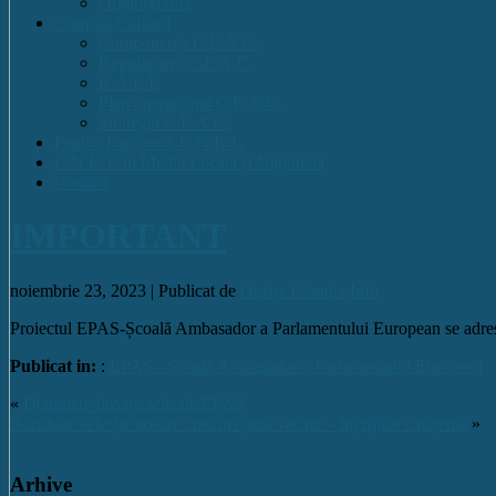
Organigrama
Comisia Calitatii
Componența C.E.A.C.
Regulament C.E.A.C.
R.A.E.I.
Plan operational C.E.A.C.
Strategia C.E.A.C.
Pagina Facebook C.N.E.T.
C.N.E.T. în Media Locală și Națională
Contact
IMPORTANT
noiembrie 23, 2023 |
Publicat de
Oprișe Claudia
Info
Proiectul EPAS-Școală Ambasador a Parlamentului European se adresea
Publicat in:
:
EPAS - Scoală Ambasador a Parlamentului European
«
Depunere dosare selecție EPAS
Rezultate selecție dosare concurs post vacant – îngrijitor curățenie
»
Arhive