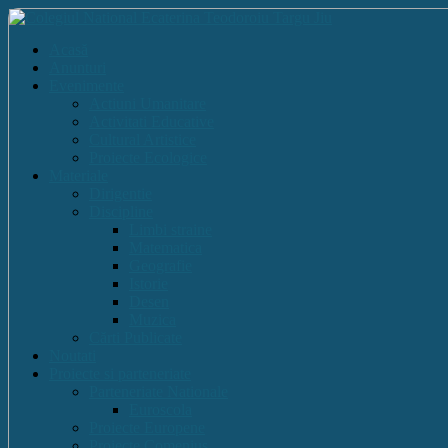
Acasă
Anunturi
Evenimente
Actiuni Umanitare
Activitati Educative
Cultural Artistice
Proiecte Ecologice
Materiale
Dirigentie
Discipline
Limbi straine
Matematica
Geografie
Istorie
Desen
Muzica
Cărti Publicate
Noutati
Proiecte si parteneriate
Parteneriate Nationale
Euroscola
Proiecte Europene
Proiecte Comenius