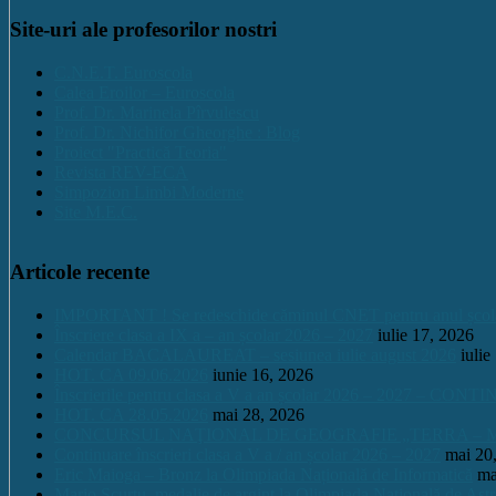
Site-uri ale profesorilor nostri
C.N.E.T. Euroscola
Calea Eroilor – Euroscola
Prof. Dr. Marinela Pîrvulescu
Prof. Dr. Nichifor Gheorghe : Blog
Proiect "Practică Teoria"
Revista REV-ECA
Simpozion Limbi Moderne
Site M.E.C.
Articole recente
IMPORTANT ! Se redeschide căminul CNET pentru anul școlar 2
Înscriere clasa a IX a – an școlar 2026 – 2027
iulie 17, 2026
Calendar BACALAUREAT – sesiunea iulie august 2026
iulie
HOT. CA 09.06.2026
iunie 16, 2026
Înscrierile pentru clasa a V a an școlar 2026 – 2027 – CONT
HOT. CA 28.05.2026
mai 28, 2026
CONCURSUL NAŢIONAL DE GEOGRAFIE „TERRA – MICA 
Continuare înscrieri clasa a V a / an școlar 2026 – 2027
mai 20
Eric Maioga – Bronz la Olimpiada Națională de Informatică
ma
Mario Scurtu, medalie de argint la Olimpiada Națională de Astr