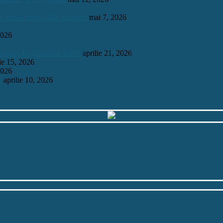
 o bursă integrală la Harvard
mai 7, 2026
2026
mosului, la „Garantat 100%
aprilie 21, 2026
lie 15, 2026
2026
6
aprilie 10, 2026