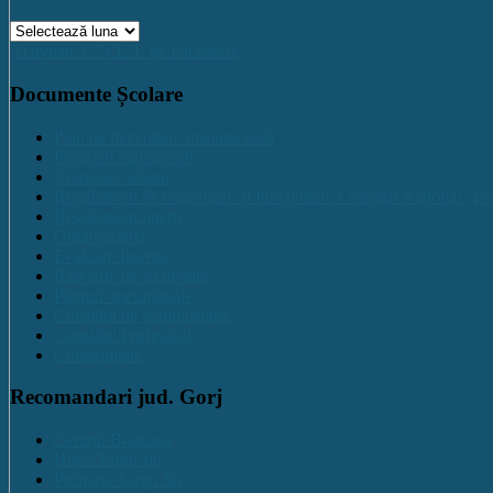
Arhive
Activitate C.N.E.T. pe Facebook
Documente Școlare
Plan de dezvoltare institutională
Program managerial
Comisia Calitatii
Regulament de organizare și funcționare Colegiul Național „Ec
Regulament intern
Organigrama
Evaluare Interna
Rapoarte de Activitate
Planuri operaționale
Consiliul de administratie
Consiliul Profesoral
Contabilitate
Recomandari jud. Gorj
Centrul Brancuși
Hotel Targu Jiu
Primaria Targu Jiu