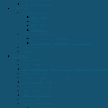
Proiecte Erasmus +
Performante
Olimpiade Scolare
2021-2022
2014-2015
2013-2014
2009-2010
Concursuri Nationale
Concursul național Franglais 2023-2024
Concursul național Franglais 2024-2025
Concursuri Internationale
Competitii Sportive
Documente
Declaratii de avere
Declaratii de interese
Regulament de organizare și funcționare Colegiul Națion
Regulament intern
Plan de dezvoltare institutională
Program managerial
Planuri operaționale
Consiliul de administratie
Consiliul Profesoral
Contabilitate
Rapoarte de Activitate
Romana-Latina