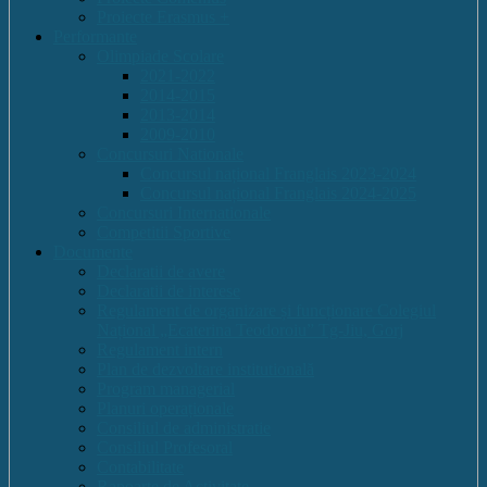
Proiecte Erasmus +
Performante
Olimpiade Scolare
2021-2022
2014-2015
2013-2014
2009-2010
Concursuri Nationale
Concursul național Franglais 2023-2024
Concursul național Franglais 2024-2025
Concursuri Internationale
Competitii Sportive
Documente
Declaratii de avere
Declaratii de interese
Regulament de organizare și funcționare Colegiul
Național „Ecaterina Teodoroiu” Tg-Jiu, Gorj
Regulament intern
Plan de dezvoltare institutională
Program managerial
Planuri operaționale
Consiliul de administratie
Consiliul Profesoral
Contabilitate
Rapoarte de Activitate