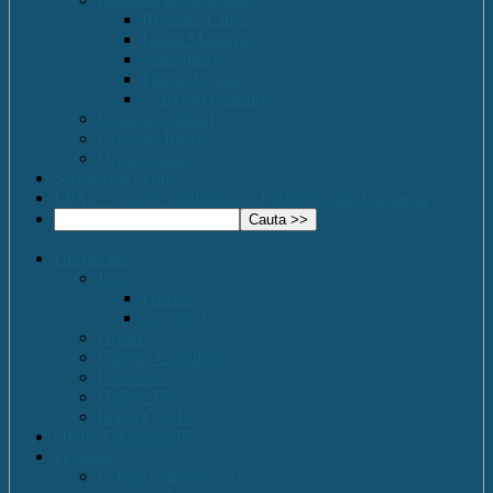
Romana-Latina
Limbi Moderne
Matematica
Fizica- Chimie
Activități educative
Comisia Calitatii
Evaluare Interna
Organigrama
Saptamana verde
EPAS – Scoală Ambasador a Parlamentului European
Despre noi
Istoric
Prezent
Ce vom fi…
Dotare
Cabinet Consiliere
Biblioteca
Galerie Foto
Imnul C.N.E.T.
Oferta Educațională
Personal
Echipa managerială