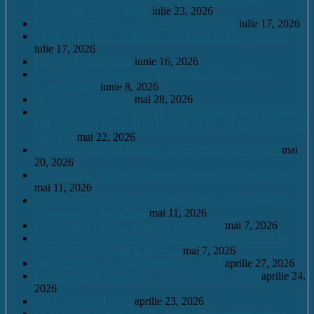
23.07.2026 – 28.07.2026.
iulie 23, 2026
Înscriere clasa a IX a – an școlar 2026 – 2027
iulie 17, 2026
Calendar BACALAUREAT – sesiunea iulie august 2026
iulie 17, 2026
HOT. CA 09.06.2026
iunie 16, 2026
Înscrierile pentru clasa a V a an școlar 2026 – 2027 –
CONTINUĂ.
iunie 8, 2026
HOT. CA 28.05.2026
mai 28, 2026
CONCURSUL NAŢIONAL DE GEOGRAFIE „TERRA –
MICA OLIMPIADĂ DE GEOGRAFIE” 23 mai 2026, etapa
națională
mai 22, 2026
Continuare înscrieri clasa a V a / an școlar 2026 – 2027
mai
20, 2026
Eric Maioga – Bronz la Olimpiada Națională de Informatică
mai 11, 2026
Mario Scurtu, medalie de argint la Olimpiada Națională de
Astronomie și Astrofizică
mai 11, 2026
Oferta educațională – an școlar 2026-2027
mai 7, 2026
Mario Scurtu, elevul căruia pasiunea pentru astrofizică i-a
adus o bursă integrală la Harvard
mai 7, 2026
Înscrieri clasa a V a /an școlar2026 – 2027
aprilie 27, 2026
Înscrieri pentru clasa a V a / an școlar 2026 – 2027
aprilie 24,
2026
HOT. CA 23.04.2026
aprilie 23, 2026
De la Leleşti la Harvard: un adolescent desluşeşte tainele