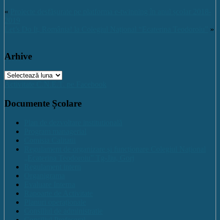
«
Proiecte desfășurate pe platforma e-twinning în anul școlar 2018-
2019
Let’s Do It, România! la Colegiul Național “Ecaterina Teodoroiu”
»
Arhive
Arhive
Activitate C.N.E.T. pe Facebook
Documente Școlare
Plan de dezvoltare institutională
Program managerial
Comisia Calitatii
Regulament de organizare și funcționare Colegiul Național
„Ecaterina Teodoroiu” Tg-Jiu, Gorj
Regulament intern
Organigrama
Evaluare Interna
Rapoarte de Activitate
Planuri operaționale
Consiliul de administratie
Consiliul Profesoral