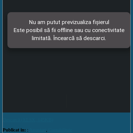
Descarcă (XLSX, 145KB)
Publicat in:
:
Anunturi
,
Contabilitate