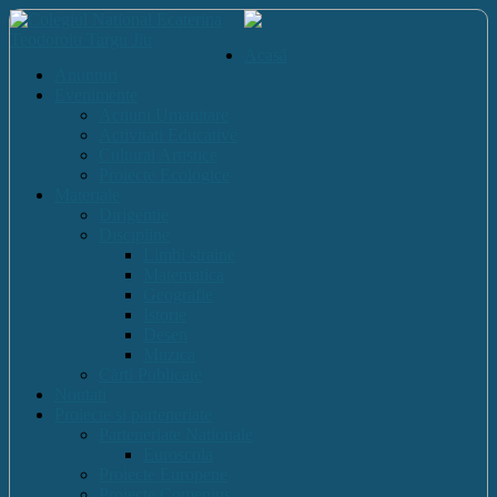
Acasă
Anunturi
Evenimente
Actiuni Umanitare
Activitati Educative
Cultural Artistice
Proiecte Ecologice
Materiale
Dirigentie
Discipline
Limbi straine
Matematica
Geografie
Istorie
Desen
Muzica
Cărti Publicate
Noutati
Proiecte si parteneriate
Parteneriate Nationale
Euroscola
Proiecte Europene
Proiecte Comenius