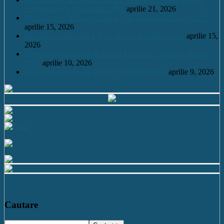
Cosmosului, la „Garantat 100%
aprilie 21, 2026
Model cerere înscriere clasa a V a / an școlar 2026 – 2027
aprilie 15, 2026
Înscrieri pentru clasa a V a / an școlar 2026 – 2027
aprilie 15,
2026
Olimpiada Națională de Limba Franceză – Piatra – Neamț
2026
aprilie 10, 2026
Festivalul-concurs de teatru “Sabin Popescu”
aprilie 9, 2026
Cautare