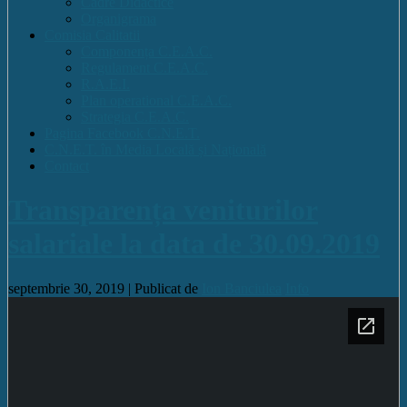
Cadre Didactice
Organigrama
Comisia Calitatii
Componența C.E.A.C.
Regulament C.E.A.C.
R.A.E.I.
Plan operational C.E.A.C.
Strategia C.E.A.C.
Pagina Facebook C.N.E.T.
C.N.E.T. în Media Locală și Națională
Contact
Transparența veniturilor
salariale la data de 30.09.2019
septembrie 30, 2019 |
Publicat de
Ion Banciulea
Info