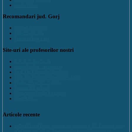
Contabilitate
Recomandari jud. Gorj
Centrul Brancuși
Hotel Targu Jiu
Primaria Targu Jiu
Site-uri ale profesorilor nostri
C.N.E.T. Euroscola
Calea Eroilor – Euroscola
Prof. Dr. Marinela Pîrvulescu
Prof. Dr. Nichifor Gheorghe : Blog
Proiect "Practică Teoria"
Revista REV-ECA
Simpozion Limbi Moderne
Site M.E.C.
Articole recente
IMPORTANT ! Se redeschide căminul CNET pentru anul
școlar 2026 – 2027. Înscrierile se fac tot în perioada