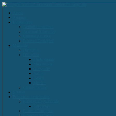
Acasă
Anunturi
Evenimente
Actiuni Umanitare
Activitati Educative
Cultural Artistice
Proiecte Ecologice
Materiale
Dirigentie
Discipline
Limbi straine
Matematica
Geografie
Istorie
Desen
Muzica
Cărti Publicate
Noutati
Proiecte si parteneriate
Parteneriate Nationale
Euroscola
Proiecte Europene
Proiecte Comenius