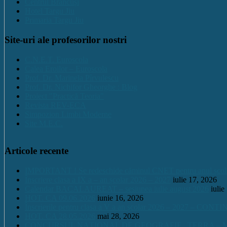
Centrul Brancuși
Hotel Targu Jiu
Primaria Targu Jiu
Site-uri ale profesorilor nostri
C.N.E.T. Euroscola
Calea Eroilor – Euroscola
Prof. Dr. Marinela Pîrvulescu
Prof. Dr. Nichifor Gheorghe : Blog
Proiect "Practică Teoria"
Revista REV-ECA
Simpozion Limbi Moderne
Site M.E.C.
Articole recente
IMPORTANT ! Se redeschide căminul CNET pentru anul școlar 2
Înscriere clasa a IX a – an școlar 2026 – 2027
iulie 17, 2026
Calendar BACALAUREAT – sesiunea iulie august 2026
iulie
HOT. CA 09.06.2026
iunie 16, 2026
Înscrierile pentru clasa a V a an școlar 2026 – 2027 – CONT
HOT. CA 28.05.2026
mai 28, 2026
CONCURSUL NAŢIONAL DE GEOGRAFIE „TERRA – MICA 