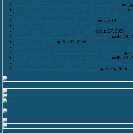
Continuare înscrieri clasa a V a / an școlar 2026 – 2027
mai 20
Eric Maioga – Bronz la Olimpiada Națională de Informatică
ma
Mario Scurtu, medalie de argint la Olimpiada Națională de Astr
Oferta educațională – an școlar 2026-2027
mai 7, 2026
Mario Scurtu, elevul căruia pasiunea pentru astrofizică i-a adus
Înscrieri clasa a V a /an școlar2026 – 2027
aprilie 27, 2026
Înscrieri pentru clasa a V a / an școlar 2026 – 2027
aprilie 24, 
HOT. CA 23.04.2026
aprilie 23, 2026
De la Leleşti la Harvard: un adolescent desluşeşte tainele Cos
Model cerere înscriere clasa a V a / an școlar 2026 – 2027
apri
Înscrieri pentru clasa a V a / an școlar 2026 – 2027
aprilie 15, 
Olimpiada Națională de Limba Franceză – Piatra – Neamț 202
Festivalul-concurs de teatru “Sabin Popescu”
aprilie 9, 2026