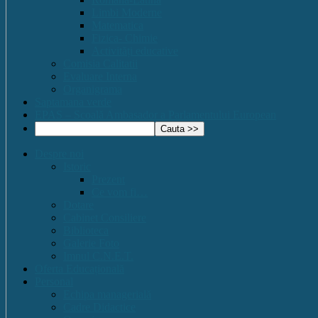
Limbi Moderne
Matematica
Fizica- Chimie
Activități educative
Comisia Calitatii
Evaluare Interna
Organigrama
Saptamana verde
EPAS – Scoală Ambasador a Parlamentului European
Despre noi
Istoric
Prezent
Ce vom fi…
Dotare
Cabinet Consiliere
Biblioteca
Galerie Foto
Imnul C.N.E.T.
Oferta Educațională
Personal
Echipa managerială
Cadre Didactice