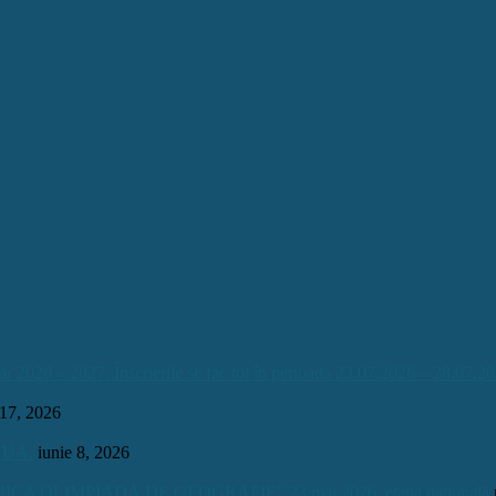
026 – 2027. Înscrierile se fac tot în perioada 23.07.2026 – 28.07.20
 17, 2026
INUĂ.
iunie 8, 2026
OLIMPIADĂ DE GEOGRAFIE” 23 mai 2026, etapa națională