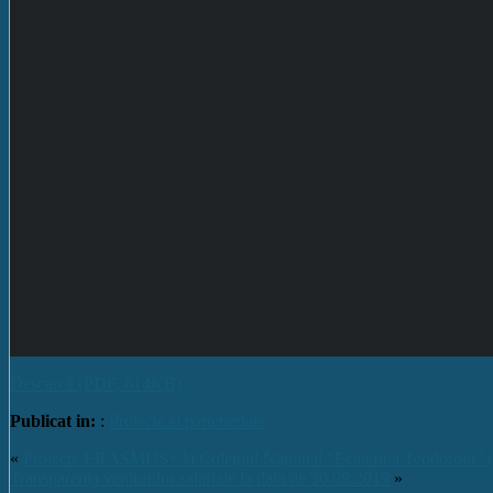
Descarcă (PDF, 614KB)
Publicat in:
:
Proiecte si parteneriate
«
Proiecte ERASMUS+ la Colegiul Național “Ecaterina Teodoroiu” 
Transparența veniturilor salariale la data de 30.09.2019
»