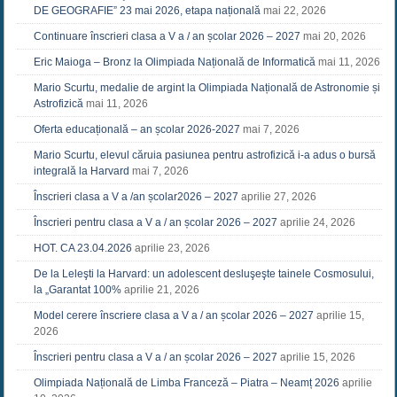
DE GEOGRAFIE” 23 mai 2026, etapa națională
mai 22, 2026
Continuare înscrieri clasa a V a / an școlar 2026 – 2027
mai 20, 2026
Eric Maioga – Bronz la Olimpiada Națională de Informatică
mai 11, 2026
Mario Scurtu, medalie de argint la Olimpiada Națională de Astronomie și
Astrofizică
mai 11, 2026
Oferta educațională – an școlar 2026-2027
mai 7, 2026
Mario Scurtu, elevul căruia pasiunea pentru astrofizică i-a adus o bursă
integrală la Harvard
mai 7, 2026
Înscrieri clasa a V a /an școlar2026 – 2027
aprilie 27, 2026
Înscrieri pentru clasa a V a / an școlar 2026 – 2027
aprilie 24, 2026
HOT. CA 23.04.2026
aprilie 23, 2026
De la Leleşti la Harvard: un adolescent desluşeşte tainele Cosmosului,
la „Garantat 100%
aprilie 21, 2026
Model cerere înscriere clasa a V a / an școlar 2026 – 2027
aprilie 15,
2026
Înscrieri pentru clasa a V a / an școlar 2026 – 2027
aprilie 15, 2026
Olimpiada Națională de Limba Franceză – Piatra – Neamț 2026
aprilie