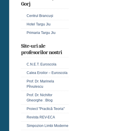
Gorj
Centrul Brancuși
Hotel Targu Jiu
Primaria Targu Jiu
Site-uri ale
profesorilor nostri
C.N.E.T. Euroscola
Calea Eroilor – Euroscola
Prof. Dr. Marinela
Pîrvulescu
Prof. Dr. Nichifor
Gheorghe : Blog
Proiect "Practică Teoria"
Revista REV-ECA
Simpozion Limbi Moderne