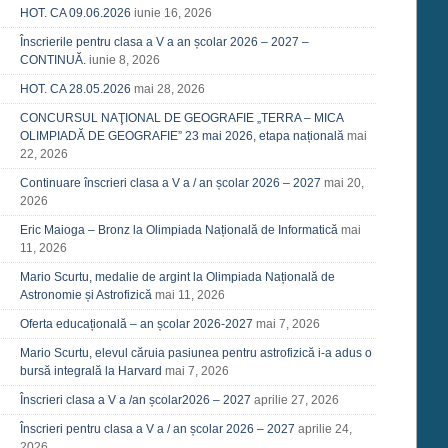
HOT. CA 09.06.2026
iunie 16, 2026
Înscrierile pentru clasa a V a an școlar 2026 – 2027 –
CONTINUĂ.
iunie 8, 2026
HOT. CA 28.05.2026
mai 28, 2026
CONCURSUL NAŢIONAL DE GEOGRAFIE „TERRA – MICA
OLIMPIADĂ DE GEOGRAFIE” 23 mai 2026, etapa națională
mai
22, 2026
Continuare înscrieri clasa a V a / an școlar 2026 – 2027
mai 20,
2026
Eric Maioga – Bronz la Olimpiada Națională de Informatică
mai
11, 2026
Mario Scurtu, medalie de argint la Olimpiada Națională de
Astronomie și Astrofizică
mai 11, 2026
Oferta educațională – an școlar 2026-2027
mai 7, 2026
Mario Scurtu, elevul căruia pasiunea pentru astrofizică i-a adus o
bursă integrală la Harvard
mai 7, 2026
Înscrieri clasa a V a /an școlar2026 – 2027
aprilie 27, 2026
Înscrieri pentru clasa a V a / an școlar 2026 – 2027
aprilie 24,
2026