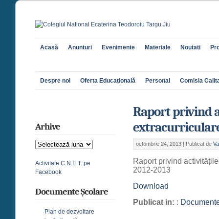
Acasă
Anunturi
Evenimente
Materiale
Noutati
Pro
Despre noi
Oferta Educațională
Personal
Comisia Calita
Raport privind a
extracurriculare
Arhive
Arhive
octombrie 24, 2013 |
Publicat de
Va
Raport privind activitățil
Activitate C.N.E.T. pe
2012-2013
Facebook
Download
Documente Școlare
Publicat in:
:
Document
Plan de dezvoltare