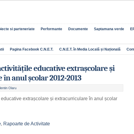
iecte si parteneriate
Performante
Documente
Saptamana verde
EP
tii
Pagina Facebook C.N.E.T.
C.N.E.T. în Media Locală și Națională
Con
ctivitățile educative extrașcolare și
 în anul școlar 2012-2013
lentin Olaru
e educative extrașcolare și extracurriculare în anul școlar
e
,
Rapoarte de Activitate