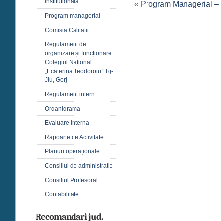
institutională
«
Program Managerial –
Program managerial
Comisia Calitatii
Regulament de
organizare și funcționare
Colegiul Național
„Ecaterina Teodoroiu” Tg-
Jiu, Gorj
Regulament intern
Organigrama
Evaluare Interna
Rapoarte de Activitate
Planuri operaționale
Consiliul de administratie
Consiliul Profesoral
Contabilitate
Recomandari jud.