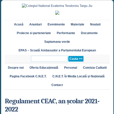
Acasă
Anunturi
Evenimente
Materiale
Noutati
Proiecte si parteneriate
Performante
Documente
Saptamana verde
EPAS – Scoală Ambasador a Parlamentului European
Despre noi
Oferta Educațională
Personal
Comisia Calitatii
Pagina Facebook C.N.E.T.
C.N.E.T. în Media Locală și Națională
Contact
Regulament CEAC, an școlar 2021-
2022