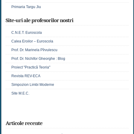
Primaria Targu Jiu
Site-uri ale profesorilor nostri
C.N.E.T. Euroscola
Calea Eroilor – Euroscola
Prof. Dr. Marinela Pîrvulescu
Prof. Dr. Nichifor Gheorghe : Blog
Proiect "Practică Teoria"
Revista REV-ECA
Simpozion Limbi Moderne
Site M.E.C.
Articole recente