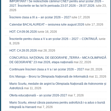
IMPORTANT ! Se redeschide căminul CNET pentru anul școlar 2026 –
2027. Înscrierile se fac tot în perioada 23.07.2026 – 28.07.2026.
iulie 23,
2026
Înscriere clasa a IX a – an școlar 2026 – 2027
iulie 17, 2026
Calendar BACALAUREAT – sesiunea iulie august 2026
iulie 17, 2026
HOT. CA 09.06.2026
iunie 16, 2026
Înscrierile pentru clasa a V a an școlar 2026 – 2027 – CONTINUĂ.
iunie
8, 2026
HOT. CA 28.05.2026
mai 28, 2026
CONCURSUL NAŢIONAL DE GEOGRAFIE „TERRA – MICA OLIMPIADĂ
DE GEOGRAFIE” 23 mai 2026, etapa națională
mai 22, 2026
Continuare înscrieri clasa a V a / an școlar 2026 – 2027
mai 20, 2026
Eric Maioga – Bronz la Olimpiada Națională de Informatică
mai 11, 2026
Mario Scurtu, medalie de argint la Olimpiada Națională de Astronomie și
Astrofizică
mai 11, 2026
Oferta educațională – an școlar 2026-2027
mai 7, 2026
Mario Scurtu, elevul căruia pasiunea pentru astrofizică i-a adus o bursă
integrală la Harvard
mai 7, 2026