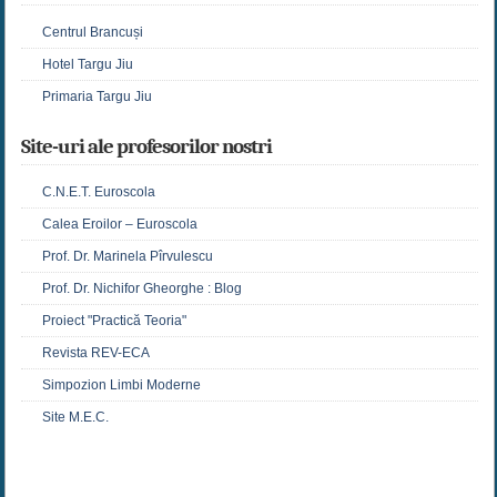
Centrul Brancuși
Hotel Targu Jiu
Primaria Targu Jiu
Site-uri ale profesorilor nostri
C.N.E.T. Euroscola
Calea Eroilor – Euroscola
Prof. Dr. Marinela Pîrvulescu
Prof. Dr. Nichifor Gheorghe : Blog
Proiect "Practică Teoria"
Revista REV-ECA
Simpozion Limbi Moderne
Site M.E.C.