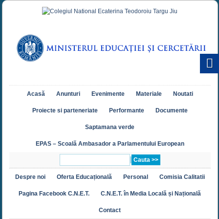
Acasă
Anunturi
Evenimente
Materiale
Noutati
Proiecte si parteneriate
Performante
Documente
Saptamana verde
EPAS – Scoală Ambasador a Parlamentului European
Despre noi
Oferta Educațională
Personal
Comisia Calitatii
Pagina Facebook C.N.E.T.
C.N.E.T. în Media Locală și Națională
Contact