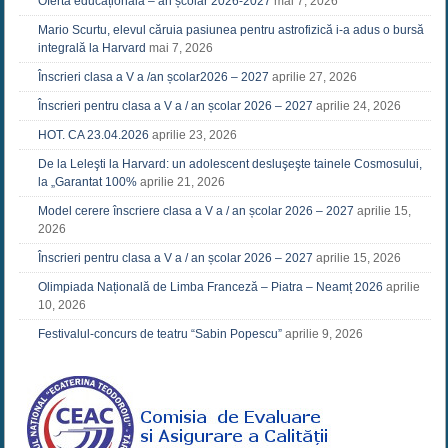
Oferta educațională – an școlar 2026-2027
mai 7, 2026
Mario Scurtu, elevul căruia pasiunea pentru astrofizică i-a adus o bursă
integrală la Harvard
mai 7, 2026
Înscrieri clasa a V a /an școlar2026 – 2027
aprilie 27, 2026
Înscrieri pentru clasa a V a / an școlar 2026 – 2027
aprilie 24, 2026
HOT. CA 23.04.2026
aprilie 23, 2026
De la Leleşti la Harvard: un adolescent desluşeşte tainele Cosmosului,
la „Garantat 100%
aprilie 21, 2026
Model cerere înscriere clasa a V a / an școlar 2026 – 2027
aprilie 15,
2026
Înscrieri pentru clasa a V a / an școlar 2026 – 2027
aprilie 15, 2026
Olimpiada Națională de Limba Franceză – Piatra – Neamț 2026
aprilie
10, 2026
Festivalul-concurs de teatru “Sabin Popescu”
aprilie 9, 2026