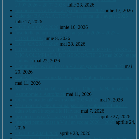
23.07.2026 – 28.07.2026.
iulie 23, 2026
Înscriere clasa a IX a – an școlar 2026 – 2027
iulie 17, 2026
Calendar BACALAUREAT – sesiunea iulie august 2026
iulie 17, 2026
HOT. CA 09.06.2026
iunie 16, 2026
Înscrierile pentru clasa a V a an școlar 2026 – 2027 –
CONTINUĂ.
iunie 8, 2026
HOT. CA 28.05.2026
mai 28, 2026
CONCURSUL NAŢIONAL DE GEOGRAFIE „TERRA –
MICA OLIMPIADĂ DE GEOGRAFIE” 23 mai 2026, etapa
națională
mai 22, 2026
Continuare înscrieri clasa a V a / an școlar 2026 – 2027
mai
20, 2026
Eric Maioga – Bronz la Olimpiada Națională de Informatică
mai 11, 2026
Mario Scurtu, medalie de argint la Olimpiada Națională de
Astronomie și Astrofizică
mai 11, 2026
Oferta educațională – an școlar 2026-2027
mai 7, 2026
Mario Scurtu, elevul căruia pasiunea pentru astrofizică i-a
adus o bursă integrală la Harvard
mai 7, 2026
Înscrieri clasa a V a /an școlar2026 – 2027
aprilie 27, 2026
Înscrieri pentru clasa a V a / an școlar 2026 – 2027
aprilie 24,
2026
HOT. CA 23.04.2026
aprilie 23, 2026
De la Leleşti la Harvard: un adolescent desluşeşte tainele