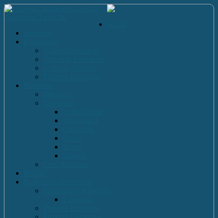
Acasă
Anunturi
Evenimente
Actiuni Umanitare
Activitati Educative
Cultural Artistice
Proiecte Ecologice
Materiale
Dirigentie
Discipline
Limbi straine
Matematica
Geografie
Istorie
Desen
Muzica
Cărti Publicate
Noutati
Proiecte si parteneriate
Parteneriate Nationale
Euroscola
Proiecte Europene
Proiecte Comenius