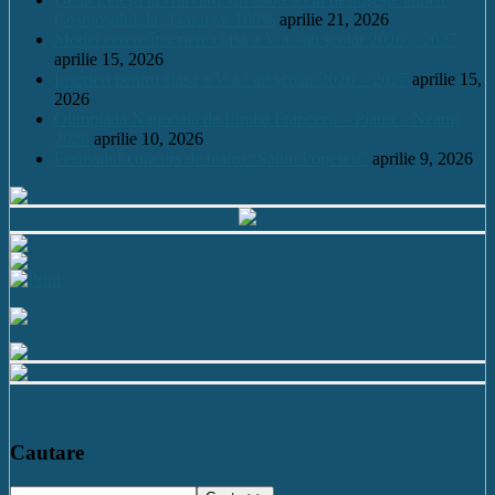
Cosmosului, la „Garantat 100%
aprilie 21, 2026
Model cerere înscriere clasa a V a / an școlar 2026 – 2027
aprilie 15, 2026
Înscrieri pentru clasa a V a / an școlar 2026 – 2027
aprilie 15,
2026
Olimpiada Națională de Limba Franceză – Piatra – Neamț
2026
aprilie 10, 2026
Festivalul-concurs de teatru “Sabin Popescu”
aprilie 9, 2026
Cautare