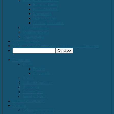
Romana-Latina
Limbi Moderne
Matematica
Fizica- Chimie
Activități educative
Comisia Calitatii
Evaluare Interna
Organigrama
Saptamana verde
EPAS – Scoală Ambasador a Parlamentului European
Despre noi
Istoric
Prezent
Ce vom fi…
Dotare
Cabinet Consiliere
Biblioteca
Galerie Foto
Imnul C.N.E.T.
Oferta Educațională
Personal
Echipa managerială