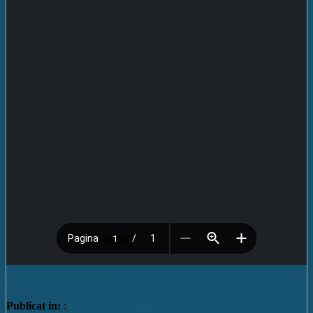
Descarcă (PDF, 395KB)
Publicat in:
:
Consiliul de administratie