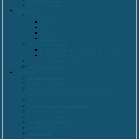
Proiecte Erasmus +
Performante
Olimpiade Scolare
2021-2022
2014-2015
2013-2014
2009-2010
Concursuri Nationale
Concursul național Franglais 2023-2024
Concursul național Franglais 2024-2025
Concursuri Internationale
Competitii Sportive
Documente
Declaratii de avere
Declaratii de interese
Regulament de organizare și funcționare Colegiul
Național „Ecaterina Teodoroiu” Tg-Jiu, Gorj
Regulament intern
Plan de dezvoltare institutională
Program managerial
Planuri operaționale
Consiliul de administratie
Consiliul Profesoral
Contabilitate
Rapoarte de Activitate