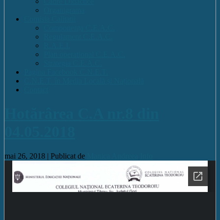
Cadre Didactice
Organigrama
Comisia Calitatii
Componența C.E.A.C.
Regulament C.E.A.C.
R.A.E.I.
Plan operational C.E.A.C.
Strategia C.E.A.C.
Pagina Facebook C.N.E.T.
C.N.E.T. în Media Locală și Națională
Contact
Hotărârea C.A nr.8 din
04.05.2018
mai 26, 2018 |
Publicat de
Manica Andreea
Info