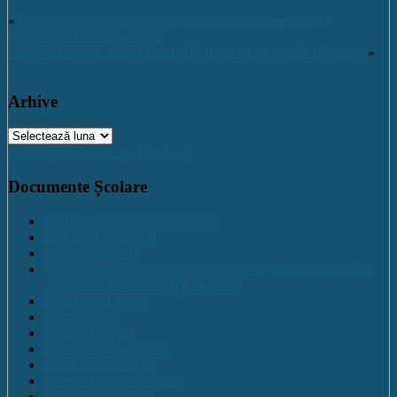
«
Ordin privind organizarea si desfasurarea examenului de
bacalaureat national – 2018
Istorie și ficțiune. Doina Ruşti – întâlnire cu cititorii la Târgu-Jiu
»
Arhive
Arhive
Activitate C.N.E.T. pe Facebook
Documente Școlare
Plan de dezvoltare institutională
Program managerial
Comisia Calitatii
Regulament de organizare și funcționare Colegiul Național
„Ecaterina Teodoroiu” Tg-Jiu, Gorj
Regulament intern
Organigrama
Evaluare Interna
Rapoarte de Activitate
Planuri operaționale
Consiliul de administratie
Consiliul Profesoral