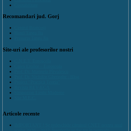
Contabilitate
Recomandari jud. Gorj
Centrul Brancuși
Hotel Targu Jiu
Primaria Targu Jiu
Site-uri ale profesorilor nostri
C.N.E.T. Euroscola
Calea Eroilor – Euroscola
Prof. Dr. Marinela Pîrvulescu
Prof. Dr. Nichifor Gheorghe : Blog
Proiect "Practică Teoria"
Revista REV-ECA
Simpozion Limbi Moderne
Site M.E.C.
Articole recente
IMPORTANT ! Se redeschide căminul CNET pentru anul
școlar 2026 – 2027. Înscrierile se fac tot în perioada