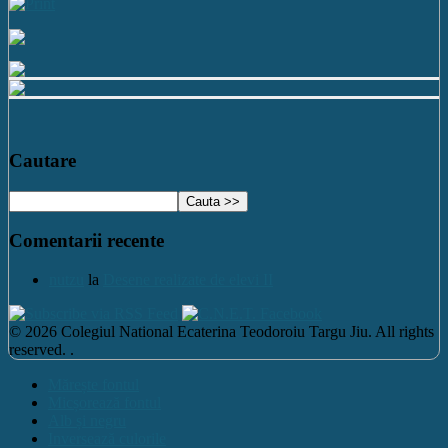
Cautare
Comentarii recente
nutzu
la
Desene realizate de elevi II
© 2026 Colegiul National Ecaterina Teodoroiu Targu Jiu. All rights
reserved. .
Mărește fontul
Micșorează fontul
Alb și negru
Inversează culorile