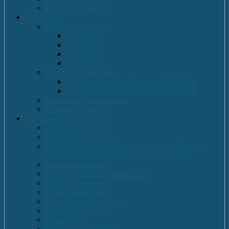
Proiecte Erasmus +
Performante
Olimpiade Scolare
2021-2022
2014-2015
2013-2014
2009-2010
Concursuri Nationale
Concursul național Franglais 2023-2024
Concursul național Franglais 2024-2025
Concursuri Internationale
Competitii Sportive
Documente
Declaratii de avere
Declaratii de interese
Regulament de organizare și funcționare Colegiul
Național „Ecaterina Teodoroiu” Tg-Jiu, Gorj
Regulament intern
Plan de dezvoltare institutională
Program managerial
Planuri operaționale
Consiliul de administratie
Consiliul Profesoral
Contabilitate
Rapoarte de Activitate