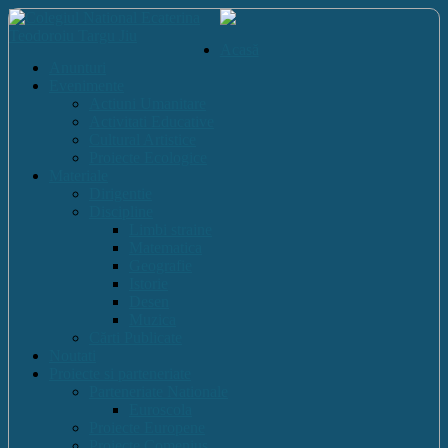
Acasă
Anunturi
Evenimente
Actiuni Umanitare
Activitati Educative
Cultural Artistice
Proiecte Ecologice
Materiale
Dirigentie
Discipline
Limbi straine
Matematica
Geografie
Istorie
Desen
Muzica
Cărti Publicate
Noutati
Proiecte si parteneriate
Parteneriate Nationale
Euroscola
Proiecte Europene
Proiecte Comenius