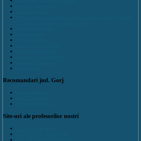
Plan de dezvoltare institutională
Program managerial
Comisia Calitatii
Regulament de organizare și funcționare Colegiul Național
„Ecaterina Teodoroiu” Tg-Jiu, Gorj
Regulament intern
Organigrama
Evaluare Interna
Rapoarte de Activitate
Planuri operaționale
Consiliul de administratie
Consiliul Profesoral
Contabilitate
Recomandari jud. Gorj
Centrul Brancuși
Hotel Targu Jiu
Primaria Targu Jiu
Site-uri ale profesorilor nostri
C.N.E.T. Euroscola
Calea Eroilor – Euroscola
Prof. Dr. Marinela Pîrvulescu