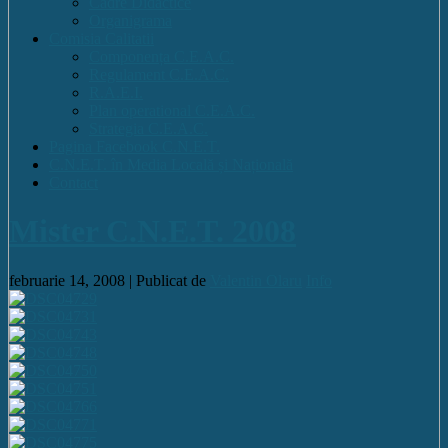
Cadre Didactice
Organigrama
Comisia Calitatii
Componența C.E.A.C.
Regulament C.E.A.C.
R.A.E.I.
Plan operational C.E.A.C.
Strategia C.E.A.C.
Pagina Facebook C.N.E.T.
C.N.E.T. în Media Locală și Națională
Contact
Mister C.N.E.T. 2008
februarie 14, 2008 |
Publicat de
Valentin Olaru
Info