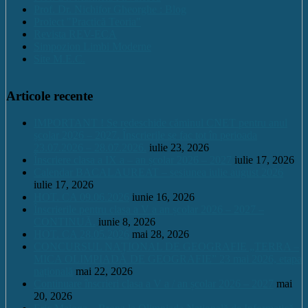
Prof. Dr. Nichifor Gheorghe : Blog
Proiect "Practică Teoria"
Revista REV-ECA
Simpozion Limbi Moderne
Site M.E.C.
Articole recente
IMPORTANT ! Se redeschide căminul CNET pentru anul
școlar 2026 – 2027. Înscrierile se fac tot în perioada
23.07.2026 – 28.07.2026.
iulie 23, 2026
Înscriere clasa a IX a – an școlar 2026 – 2027
iulie 17, 2026
Calendar BACALAUREAT – sesiunea iulie august 2026
iulie 17, 2026
HOT. CA 09.06.2026
iunie 16, 2026
Înscrierile pentru clasa a V a an școlar 2026 – 2027 –
CONTINUĂ.
iunie 8, 2026
HOT. CA 28.05.2026
mai 28, 2026
CONCURSUL NAŢIONAL DE GEOGRAFIE „TERRA –
MICA OLIMPIADĂ DE GEOGRAFIE” 23 mai 2026, etapa
națională
mai 22, 2026
Continuare înscrieri clasa a V a / an școlar 2026 – 2027
mai
20, 2026