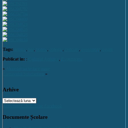
Tags:
artistic
,
bal
,
boboc
,
colegiu
,
concurs
,
eveniment
,
mister
Publicat in:
:
Cultural Artistice
,
Evenimente
«
Alcoolul nu te face mare
Carnavalul Solidaritatii
»
Arhive
Arhive
Activitate C.N.E.T. pe Facebook
Documente Școlare