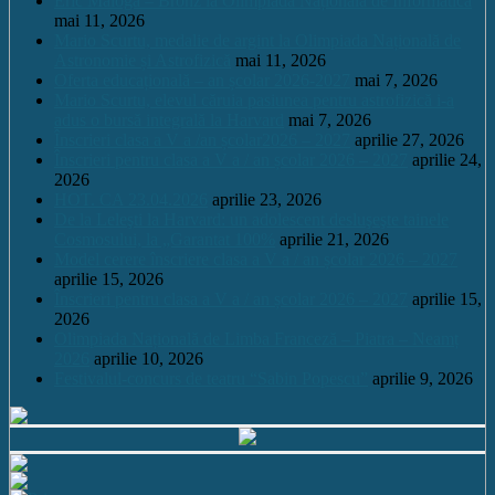
Eric Maioga – Bronz la Olimpiada Națională de Informatică
mai 11, 2026
Mario Scurtu, medalie de argint la Olimpiada Națională de
Astronomie și Astrofizică
mai 11, 2026
Oferta educațională – an școlar 2026-2027
mai 7, 2026
Mario Scurtu, elevul căruia pasiunea pentru astrofizică i-a
adus o bursă integrală la Harvard
mai 7, 2026
Înscrieri clasa a V a /an școlar2026 – 2027
aprilie 27, 2026
Înscrieri pentru clasa a V a / an școlar 2026 – 2027
aprilie 24,
2026
HOT. CA 23.04.2026
aprilie 23, 2026
De la Leleşti la Harvard: un adolescent desluşeşte tainele
Cosmosului, la „Garantat 100%
aprilie 21, 2026
Model cerere înscriere clasa a V a / an școlar 2026 – 2027
aprilie 15, 2026
Înscrieri pentru clasa a V a / an școlar 2026 – 2027
aprilie 15,
2026
Olimpiada Națională de Limba Franceză – Piatra – Neamț
2026
aprilie 10, 2026
Festivalul-concurs de teatru “Sabin Popescu”
aprilie 9, 2026