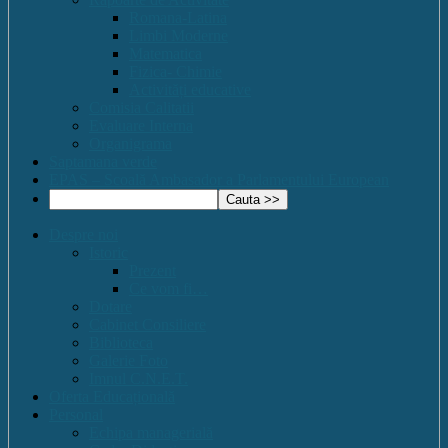
Romana-Latina
Limbi Moderne
Matematica
Fizica- Chimie
Activități educative
Comisia Calitatii
Evaluare Interna
Organigrama
Saptamana verde
EPAS – Scoală Ambasador a Parlamentului European
Despre noi
Istoric
Prezent
Ce vom fi…
Dotare
Cabinet Consiliere
Biblioteca
Galerie Foto
Imnul C.N.E.T.
Oferta Educațională
Personal
Echipa managerială