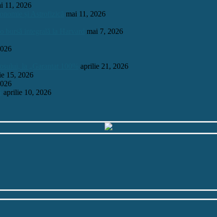
i 11, 2026
onomie și Astrofizică
mai 11, 2026
 o bursă integrală la Harvard
mai 7, 2026
2026
mosului, la „Garantat 100%
aprilie 21, 2026
lie 15, 2026
2026
6
aprilie 10, 2026