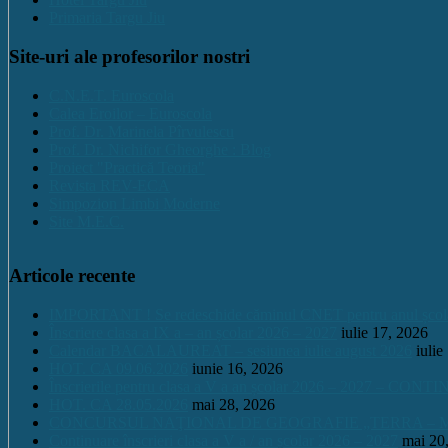
Primaria Targu Jiu
Site-uri ale profesorilor nostri
C.N.E.T. Euroscola
Calea Eroilor – Euroscola
Prof. Dr. Marinela Pîrvulescu
Prof. Dr. Nichifor Gheorghe : Blog
Proiect "Practică Teoria"
Revista REV-ECA
Simpozion Limbi Moderne
Site M.E.C.
Articole recente
IMPORTANT ! Se redeschide căminul CNET pentru anul școlar 2
Înscriere clasa a IX a – an școlar 2026 – 2027
iulie 17, 2026
Calendar BACALAUREAT – sesiunea iulie august 2026
iulie
HOT. CA 09.06.2026
iunie 16, 2026
Înscrierile pentru clasa a V a an școlar 2026 – 2027 – CONT
HOT. CA 28.05.2026
mai 28, 2026
CONCURSUL NAŢIONAL DE GEOGRAFIE „TERRA – MICA 
Continuare înscrieri clasa a V a / an școlar 2026 – 2027
mai 20