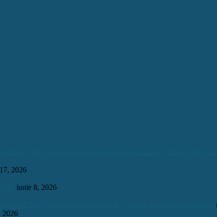
026 – 2027. Înscrierile se fac tot în perioada 23.07.2026 – 28.07.20
 17, 2026
INUĂ.
iunie 8, 2026
OLIMPIADĂ DE GEOGRAFIE” 23 mai 2026, etapa națională
, 2026