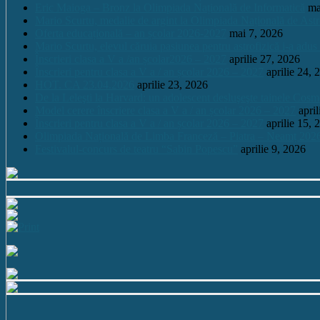
Eric Maioga – Bronz la Olimpiada Națională de Informatică
ma
Mario Scurtu, medalie de argint la Olimpiada Națională de Astr
Oferta educațională – an școlar 2026-2027
mai 7, 2026
Mario Scurtu, elevul căruia pasiunea pentru astrofizică i-a adus
Înscrieri clasa a V a /an școlar2026 – 2027
aprilie 27, 2026
Înscrieri pentru clasa a V a / an școlar 2026 – 2027
aprilie 24, 
HOT. CA 23.04.2026
aprilie 23, 2026
De la Leleşti la Harvard: un adolescent desluşeşte tainele Cos
Model cerere înscriere clasa a V a / an școlar 2026 – 2027
apri
Înscrieri pentru clasa a V a / an școlar 2026 – 2027
aprilie 15, 
Olimpiada Națională de Limba Franceză – Piatra – Neamț 202
Festivalul-concurs de teatru “Sabin Popescu”
aprilie 9, 2026