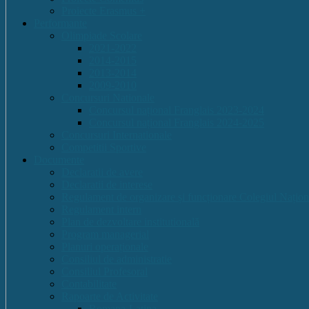
Proiecte Erasmus +
Performante
Olimpiade Scolare
2021-2022
2014-2015
2013-2014
2009-2010
Concursuri Nationale
Concursul național Franglais 2023-2024
Concursul național Franglais 2024-2025
Concursuri Internationale
Competitii Sportive
Documente
Declaratii de avere
Declaratii de interese
Regulament de organizare și funcționare Colegiul Națion
Regulament intern
Plan de dezvoltare institutională
Program managerial
Planuri operaționale
Consiliul de administratie
Consiliul Profesoral
Contabilitate
Rapoarte de Activitate
Romana-Latina