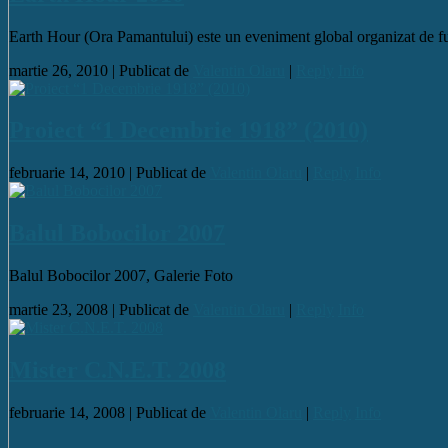
Earth Hour (Ora Pamantului) este un eveniment global organizat de f
martie 26, 2010 |
Publicat de
Valentin Olaru
|
Reply
Info
Proiect “1 Decembrie 1918” (2010)
februarie 14, 2010 |
Publicat de
Valentin Olaru
|
Reply
Info
Balul Bobocilor 2007
Balul Bobocilor 2007, Galerie Foto
martie 23, 2008 |
Publicat de
Valentin Olaru
|
Reply
Info
Mister C.N.E.T. 2008
februarie 14, 2008 |
Publicat de
Valentin Olaru
|
Reply
Info