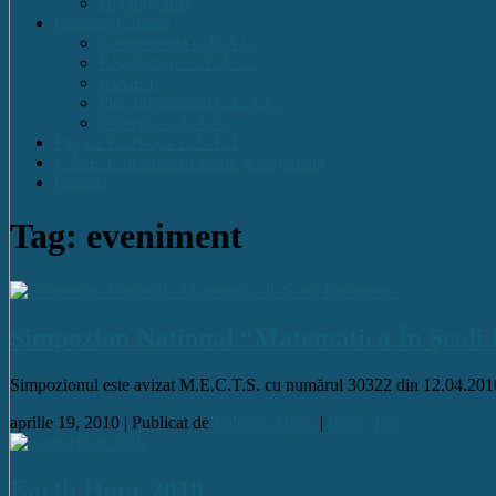
Organigrama
Comisia Calitatii
Componența C.E.A.C.
Regulament C.E.A.C.
R.A.E.I.
Plan operational C.E.A.C.
Strategia C.E.A.C.
Pagina Facebook C.N.E.T.
C.N.E.T. în Media Locală și Națională
Contact
Tag: eveniment
Simpozion National “Matematica În Şcoli
Simpozionul este avizat M.E.C.T.S. cu numărul 30322 din 12.04.201
aprilie 19, 2010 |
Publicat de
Valentin Olaru
|
Reply
Info
Earth Hour 2010