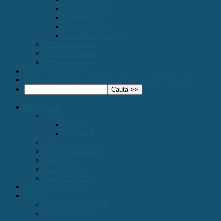
Limbi Moderne
Matematica
Fizica- Chimie
Activități educative
Comisia Calitatii
Evaluare Interna
Organigrama
Saptamana verde
EPAS – Scoală Ambasador a Parlamentului European
Despre noi
Istoric
Prezent
Ce vom fi…
Dotare
Cabinet Consiliere
Biblioteca
Galerie Foto
Imnul C.N.E.T.
Oferta Educațională
Personal
Echipa managerială
Cadre Didactice