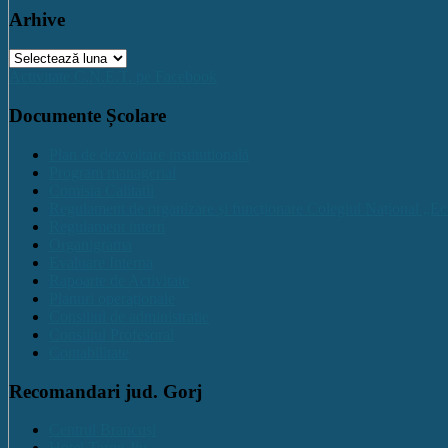
Arhive
Arhive
Activitate C.N.E.T. pe Facebook
Documente Școlare
Plan de dezvoltare institutională
Program managerial
Comisia Calitatii
Regulament de organizare și funcționare Colegiul Național „Ec
Regulament intern
Organigrama
Evaluare Interna
Rapoarte de Activitate
Planuri operaționale
Consiliul de administratie
Consiliul Profesoral
Contabilitate
Recomandari jud. Gorj
Centrul Brancuși
Hotel Targu Jiu