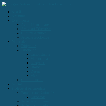
Acasă
Anunturi
Evenimente
Actiuni Umanitare
Activitati Educative
Cultural Artistice
Proiecte Ecologice
Materiale
Dirigentie
Discipline
Limbi straine
Matematica
Geografie
Istorie
Desen
Muzica
Cărti Publicate
Noutati
Proiecte si parteneriate
Parteneriate Nationale
Euroscola
Proiecte Europene
Proiecte Comenius