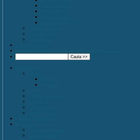
Limbi Moderne
Matematica
Fizica- Chimie
Activități educative
Comisia Calitatii
Evaluare Interna
Organigrama
Saptamana verde
EPAS – Scoală Ambasador a Parlamentului European
Despre noi
Istoric
Prezent
Ce vom fi…
Dotare
Cabinet Consiliere
Biblioteca
Galerie Foto
Imnul C.N.E.T.
Oferta Educațională
Personal
Echipa managerială
Cadre Didactice