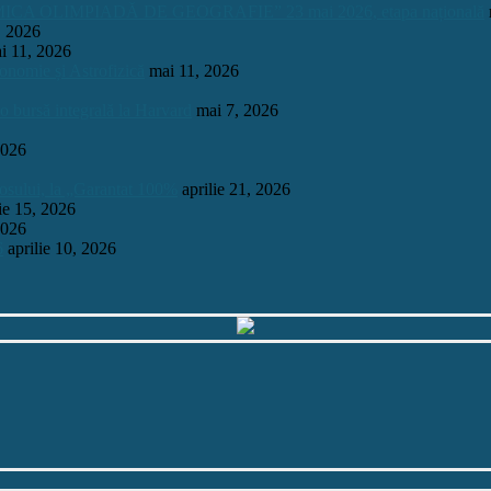
OLIMPIADĂ DE GEOGRAFIE” 23 mai 2026, etapa națională
, 2026
i 11, 2026
onomie și Astrofizică
mai 11, 2026
 o bursă integrală la Harvard
mai 7, 2026
2026
mosului, la „Garantat 100%
aprilie 21, 2026
lie 15, 2026
2026
6
aprilie 10, 2026