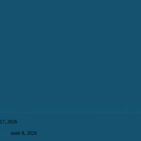
026 – 2027. Înscrierile se fac tot în perioada 23.07.2026 – 28.07.20
 17, 2026
INUĂ.
iunie 8, 2026