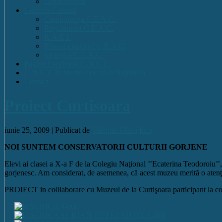
Organigrama
Comisia Calitatii
Componența C.E.A.C.
Regulament C.E.A.C.
R.A.E.I.
Plan operational C.E.A.C.
Strategia C.E.A.C.
Pagina Facebook C.N.E.T.
C.N.E.T. în Media Locală și Națională
Contact
Proiect Curtisoara
iunie 25, 2009 |
Publicat de
Valentin Olaru
Info
NOI SUNTEM CONSERVATORII CULTURII GORJENE
Elevi ai clasei a X-a F de la Colegiu Naţional ’’Ecaterina Teodoroiu
gorjenesc. Am considerat, de asemenea, că acest muzeu merită o atenţie 
PROIECT in co0laborare cu Muzeul de la Curtişoara participant la co