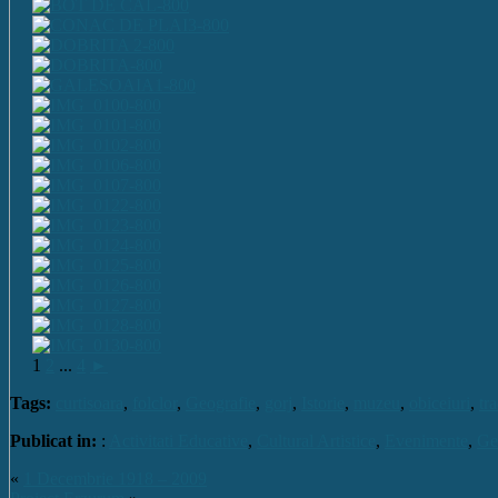
1
2
...
4
►
Tags:
curtisoara
,
folclor
,
Geografie
,
gorj
,
Istorie
,
muzeu
,
obiceiuri
,
tra
Publicat in:
:
Activitati Educative
,
Cultural Artistice
,
Evenimente
,
Ge
«
1 Decembrie 1918 – 2009