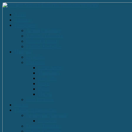
Acasă
Anunturi
Evenimente
Actiuni Umanitare
Activitati Educative
Cultural Artistice
Proiecte Ecologice
Materiale
Dirigentie
Discipline
Limbi straine
Matematica
Geografie
Istorie
Desen
Muzica
Cărti Publicate
Noutati
Proiecte si parteneriate
Parteneriate Nationale
Euroscola
Proiecte Europene
Proiecte Comenius