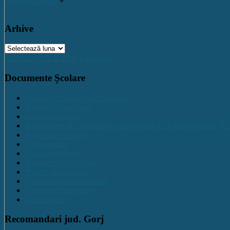
Proiect Erzurum
»
Arhive
Arhive
Activitate C.N.E.T. pe Facebook
Documente Școlare
Plan de dezvoltare institutională
Program managerial
Comisia Calitatii
Regulament de organizare și funcționare Colegiul Național „Ec
Regulament intern
Organigrama
Evaluare Interna
Rapoarte de Activitate
Planuri operaționale
Consiliul de administratie
Consiliul Profesoral
Contabilitate
Recomandari jud. Gorj