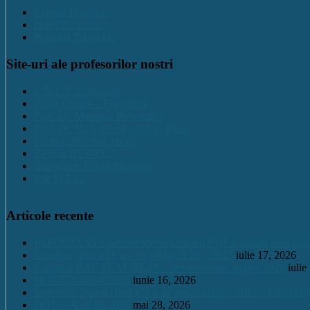
Centrul Brancuși
Hotel Targu Jiu
Primaria Targu Jiu
Site-uri ale profesorilor nostri
C.N.E.T. Euroscola
Calea Eroilor – Euroscola
Prof. Dr. Marinela Pîrvulescu
Prof. Dr. Nichifor Gheorghe : Blog
Proiect "Practică Teoria"
Revista REV-ECA
Simpozion Limbi Moderne
Site M.E.C.
Articole recente
IMPORTANT ! Se redeschide căminul CNET pentru anul școlar 2
Înscriere clasa a IX a – an școlar 2026 – 2027
iulie 17, 2026
Calendar BACALAUREAT – sesiunea iulie august 2026
iulie
HOT. CA 09.06.2026
iunie 16, 2026
Înscrierile pentru clasa a V a an școlar 2026 – 2027 – CONT
HOT. CA 28.05.2026
mai 28, 2026