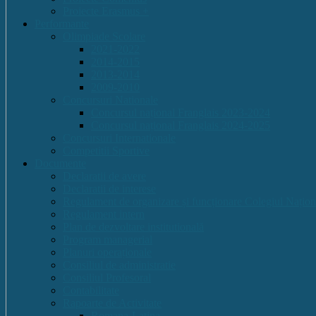
Proiecte Erasmus +
Performante
Olimpiade Scolare
2021-2022
2014-2015
2013-2014
2009-2010
Concursuri Nationale
Concursul național Franglais 2023-2024
Concursul național Franglais 2024-2025
Concursuri Internationale
Competitii Sportive
Documente
Declaratii de avere
Declaratii de interese
Regulament de organizare și funcționare Colegiul Națion
Regulament intern
Plan de dezvoltare institutională
Program managerial
Planuri operaționale
Consiliul de administratie
Consiliul Profesoral
Contabilitate
Rapoarte de Activitate
Romana-Latina