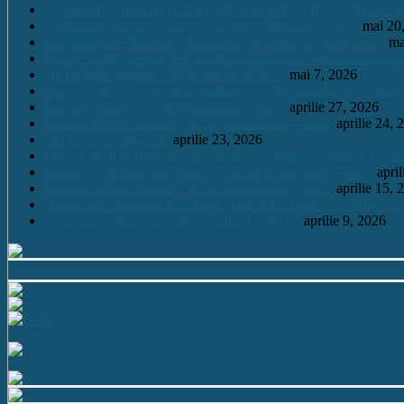
CONCURSUL NAŢIONAL DE GEOGRAFIE „TERRA – MICA 
Continuare înscrieri clasa a V a / an școlar 2026 – 2027
mai 20
Eric Maioga – Bronz la Olimpiada Națională de Informatică
ma
Mario Scurtu, medalie de argint la Olimpiada Națională de Astr
Oferta educațională – an școlar 2026-2027
mai 7, 2026
Mario Scurtu, elevul căruia pasiunea pentru astrofizică i-a adus
Înscrieri clasa a V a /an școlar2026 – 2027
aprilie 27, 2026
Înscrieri pentru clasa a V a / an școlar 2026 – 2027
aprilie 24, 
HOT. CA 23.04.2026
aprilie 23, 2026
De la Leleşti la Harvard: un adolescent desluşeşte tainele Cos
Model cerere înscriere clasa a V a / an școlar 2026 – 2027
apri
Înscrieri pentru clasa a V a / an școlar 2026 – 2027
aprilie 15, 
Olimpiada Națională de Limba Franceză – Piatra – Neamț 202
Festivalul-concurs de teatru “Sabin Popescu”
aprilie 9, 2026