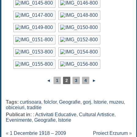
◄
1
2
3
4
►
Tags:
curtisoara
,
folclor
,
Geografie
,
gorj
,
Istorie
,
muzeu
,
obiceiuri
,
traditie
Publicat in:
:
Activitati Educative
,
Cultural Artistice
,
Evenimente
,
Geografie
,
Istorie
«
1 Decembrie 1918 – 2009
Proiect Erzurum
»