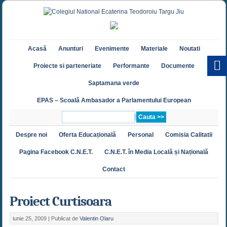
Acasă
Anunturi
Evenimente
Materiale
Noutati
Proiecte si parteneriate
Performante
Documente
Saptamana verde
EPAS – Scoală Ambasador a Parlamentului European
Despre noi
Oferta Educațională
Personal
Comisia Calitatii
Pagina Facebook C.N.E.T.
C.N.E.T. în Media Locală și Națională
Contact
Proiect Curtisoara
iunie 25, 2009 |
Publicat de
Valentin Olaru