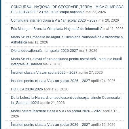
CONCURSUL NAŢIONAL DE GEOGRAFIE „TERRA – MICA OLIMPIADĂ
DE GEOGRAFIE” 23 mai 2026, etapa națională
mai 22, 2026
Continuare înscrieri clasa a V a / an școlar 2026 – 2027
mai 20, 2026
Eric Maioga – Bronz la Olimpiada Națională de Informatică
mai 11, 2026
Mario Scurtu, medalie de argint la Olimpiada Națională de Astronomie și
Astrofizică
mai 11, 2026
Oferta educațională – an școlar 2026-2027
mai 7, 2026
Mario Scurtu, elevul căruia pasiunea pentru astrofizică i-a adus o bursă
integrală la Harvard
mai 7, 2026
Înscrieri clasa a V a /an școlar2026 – 2027
aprilie 27, 2026
Înscrieri pentru clasa a V a / an școlar 2026 – 2027
aprilie 24, 2026
HOT. CA 23.04.2026
aprilie 23, 2026
De la Leleşti la Harvard: un adolescent desluşeşte tainele Cosmosului,
la „Garantat 100%
aprilie 21, 2026
Model cerere înscriere clasa a V a / an școlar 2026 – 2027
aprilie 15,
2026
Înscrieri pentru clasa a V a / an școlar 2026 – 2027
aprilie 15, 2026