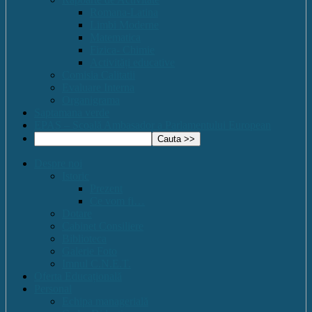
Romana-Latina
Limbi Moderne
Matematica
Fizica- Chimie
Activități educative
Comisia Calitatii
Evaluare Interna
Organigrama
Saptamana verde
EPAS – Scoală Ambasador a Parlamentului European
Despre noi
Istoric
Prezent
Ce vom fi…
Dotare
Cabinet Consiliere
Biblioteca
Galerie Foto
Imnul C.N.E.T.
Oferta Educațională
Personal
Echipa managerială