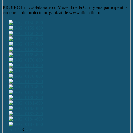
PROIECT in co0laborare cu Muzeul de la Curtişoara participant la
concursul de proiecte orrganizat de www.didactic.ro
◄
1
2
3
4
►