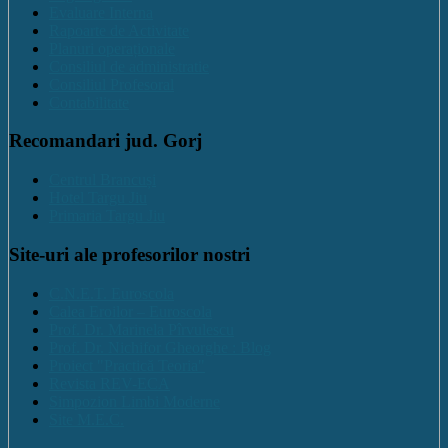
Evaluare Interna
Rapoarte de Activitate
Planuri operaționale
Consiliul de administratie
Consiliul Profesoral
Contabilitate
Recomandari jud. Gorj
Centrul Brancuși
Hotel Targu Jiu
Primaria Targu Jiu
Site-uri ale profesorilor nostri
C.N.E.T. Euroscola
Calea Eroilor – Euroscola
Prof. Dr. Marinela Pîrvulescu
Prof. Dr. Nichifor Gheorghe : Blog
Proiect "Practică Teoria"
Revista REV-ECA
Simpozion Limbi Moderne
Site M.E.C.