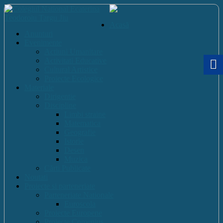
Acasă
Anunturi
Evenimente
Actiuni Umanitare
Activitati Educative
Cultural Artistice
Proiecte Ecologice
Materiale
Dirigentie
Discipline
Limbi straine
Matematica
Geografie
Istorie
Desen
Muzica
Cărti Publicate
Noutati
Proiecte si parteneriate
Parteneriate Nationale
Euroscola
Proiecte Europene
Proiecte Comenius