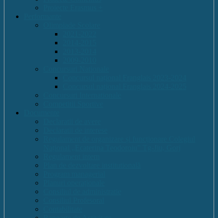
Proiecte Erasmus +
Performante
Olimpiade Scolare
2021-2022
2014-2015
2013-2014
2009-2010
Concursuri Nationale
Concursul național Franglais 2023-2024
Concursul național Franglais 2024-2025
Concursuri Internationale
Competitii Sportive
Documente
Declaratii de avere
Declaratii de interese
Regulament de organizare și funcționare Colegiul
Național „Ecaterina Teodoroiu” Tg-Jiu, Gorj
Regulament intern
Plan de dezvoltare institutională
Program managerial
Planuri operaționale
Consiliul de administratie
Consiliul Profesoral
Contabilitate
Rapoarte de Activitate