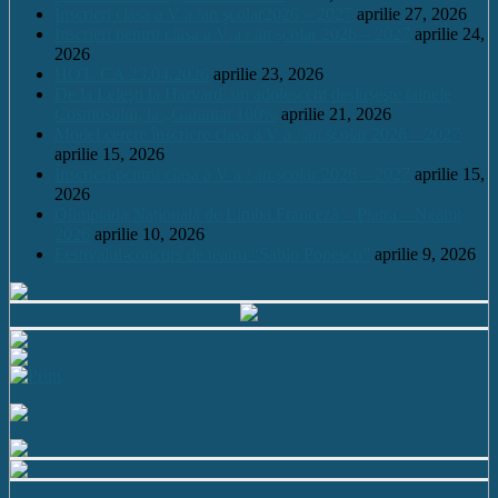
Înscrieri clasa a V a /an școlar2026 – 2027
aprilie 27, 2026
Înscrieri pentru clasa a V a / an școlar 2026 – 2027
aprilie 24,
2026
HOT. CA 23.04.2026
aprilie 23, 2026
De la Leleşti la Harvard: un adolescent desluşeşte tainele
Cosmosului, la „Garantat 100%
aprilie 21, 2026
Model cerere înscriere clasa a V a / an școlar 2026 – 2027
aprilie 15, 2026
Înscrieri pentru clasa a V a / an școlar 2026 – 2027
aprilie 15,
2026
Olimpiada Națională de Limba Franceză – Piatra – Neamț
2026
aprilie 10, 2026
Festivalul-concurs de teatru “Sabin Popescu”
aprilie 9, 2026