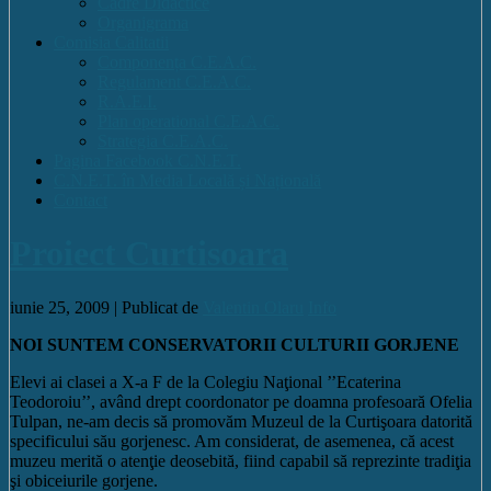
Cadre Didactice
Organigrama
Comisia Calitatii
Componența C.E.A.C.
Regulament C.E.A.C.
R.A.E.I.
Plan operational C.E.A.C.
Strategia C.E.A.C.
Pagina Facebook C.N.E.T.
C.N.E.T. în Media Locală și Națională
Contact
Proiect Curtisoara
iunie 25, 2009 |
Publicat de
Valentin Olaru
Info
NOI SUNTEM CONSERVATORII CULTURII GORJENE
Elevi ai clasei a X-a F de la Colegiu Naţional ’’Ecaterina
Teodoroiu’’, având drept coordonator pe doamna profesoară Ofelia
Tulpan, ne-am decis să promovăm Muzeul de la Curtişoara datorită
specificului său gorjenesc. Am considerat, de asemenea, că acest
muzeu merită o atenţie deosebită, fiind capabil să reprezinte tradiţia
şi obiceiurile gorjene.