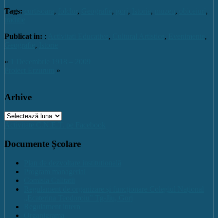
Tags:
curtisoara
,
folclor
,
Geografie
,
gorj
,
Istorie
,
muzeu
,
obiceiuri
,
traditie
Publicat in:
:
Activitati Educative
,
Cultural Artistice
,
Evenimente
,
Geografie
,
Istorie
«
1 Decembrie 1918 – 2009
Proiect Erzurum
»
Arhive
Arhive
Activitate C.N.E.T. pe Facebook
Documente Școlare
Plan de dezvoltare institutională
Program managerial
Comisia Calitatii
Regulament de organizare și funcționare Colegiul Național
„Ecaterina Teodoroiu” Tg-Jiu, Gorj
Regulament intern
Organigrama