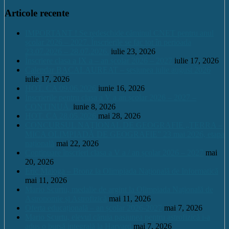
Articole recente
IMPORTANT ! Se redeschide căminul CNET pentru anul
școlar 2026 – 2027. Înscrierile se fac tot în perioada
23.07.2026 – 28.07.2026.
iulie 23, 2026
Înscriere clasa a IX a – an școlar 2026 – 2027
iulie 17, 2026
Calendar BACALAUREAT – sesiunea iulie august 2026
iulie 17, 2026
HOT. CA 09.06.2026
iunie 16, 2026
Înscrierile pentru clasa a V a an școlar 2026 – 2027 –
CONTINUĂ.
iunie 8, 2026
HOT. CA 28.05.2026
mai 28, 2026
CONCURSUL NAŢIONAL DE GEOGRAFIE „TERRA –
MICA OLIMPIADĂ DE GEOGRAFIE” 23 mai 2026, etapa
națională
mai 22, 2026
Continuare înscrieri clasa a V a / an școlar 2026 – 2027
mai
20, 2026
Eric Maioga – Bronz la Olimpiada Națională de Informatică
mai 11, 2026
Mario Scurtu, medalie de argint la Olimpiada Națională de
Astronomie și Astrofizică
mai 11, 2026
Oferta educațională – an școlar 2026-2027
mai 7, 2026
Mario Scurtu, elevul căruia pasiunea pentru astrofizică i-a
adus o bursă integrală la Harvard
mai 7, 2026