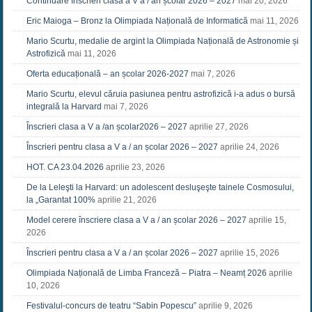
Continuare înscrieri clasa a V a / an școlar 2026 – 2027
mai 20, 2026
Eric Maioga – Bronz la Olimpiada Națională de Informatică
mai 11, 2026
Mario Scurtu, medalie de argint la Olimpiada Națională de Astronomie și
Astrofizică
mai 11, 2026
Oferta educațională – an școlar 2026-2027
mai 7, 2026
Mario Scurtu, elevul căruia pasiunea pentru astrofizică i-a adus o bursă
integrală la Harvard
mai 7, 2026
Înscrieri clasa a V a /an școlar2026 – 2027
aprilie 27, 2026
Înscrieri pentru clasa a V a / an școlar 2026 – 2027
aprilie 24, 2026
HOT. CA 23.04.2026
aprilie 23, 2026
De la Leleşti la Harvard: un adolescent desluşeşte tainele Cosmosului,
la „Garantat 100%
aprilie 21, 2026
Model cerere înscriere clasa a V a / an școlar 2026 – 2027
aprilie 15,
2026
Înscrieri pentru clasa a V a / an școlar 2026 – 2027
aprilie 15, 2026
Olimpiada Națională de Limba Franceză – Piatra – Neamț 2026
aprilie
10, 2026
Festivalul-concurs de teatru “Sabin Popescu”
aprilie 9, 2026