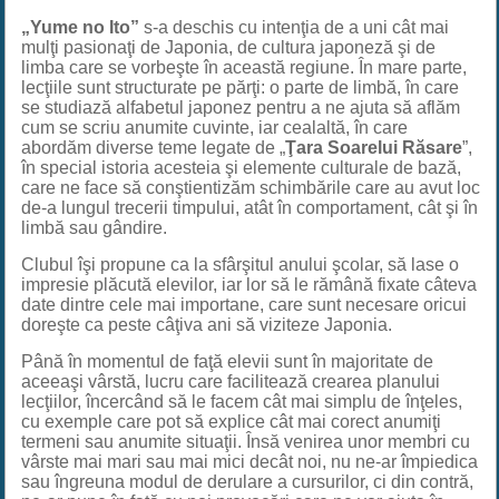
„Yume no Ito”
s-a deschis cu intenţia de a uni cât mai
mulţi pasionaţi de Japonia, de cultura japoneză şi de
limba care se vorbeşte în această regiune. În mare parte,
lecţiile sunt structurate pe părţi: o parte de limbă, în care
se studiază alfabetul japonez pentru a ne ajuta să aflăm
cum se scriu anumite cuvinte, iar cealaltă, în care
abordăm diverse teme legate de „
Ţara Soarelui Răsare
”,
în special istoria acesteia şi elemente culturale de bază,
care ne face să conştientizăm schimbările care au avut loc
de-a lungul trecerii timpului, atât în comportament, cât şi în
limbă sau gândire.
Clubul îşi propune ca la sfârşitul anului şcolar, să lase o
impresie plăcută elevilor, iar lor să le rămână fixate câteva
date dintre cele mai importane, care sunt necesare oricui
doreşte ca peste câţiva ani să viziteze Japonia.
Până în momentul de faţă elevii sunt în majoritate de
aceeaşi vârstă, lucru care facilitează crearea planului
lecţiilor, încercând să le facem cât mai simplu de înţeles,
cu exemple care pot să explice cât mai corect anumiţi
termeni sau anumite situaţii. Însă venirea unor membri cu
vârste mai mari sau mai mici decât noi, nu ne-ar împiedica
sau îngreuna modul de derulare a cursurilor, ci din contră,