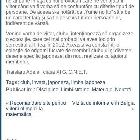
ne-ar pune în faţă cu noi provocări care ne vor ajuta în
viitor când va fi vorba să ne confruntăm cu diferite tipuri de
persoane. De aceea s-a hotărât ca „Yume no Ito” să aibe
un caracter larg şi să fie deschis tuturor persoanelor,
indiferent de vârstă.
Venind vorba de viitor, clubul intenţionează să organizeze
o expoziţie, care cel mai probabil va avea loc prin
semestrul al II-lea, în 2012. Aceasta va consta într-o
colecţie de origami lucrate de membrii clubului şi diverse
desene specific japoneze, din nou, realizate cu ajutorul
membrilor.
Traistaru Adela, clasa XI G, C.N.E.T.
Tags:
club
,
invata
,
japoneza
,
limba japoneza
Publicat in:
:
Discipline
,
Limbi straine
,
Materiale
,
Noutati
«
Recomandare site pentru
Vizita de informare în Belgia
viitorii olimpici la
»
matematica