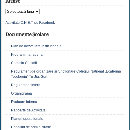
Arhive
Arhive
Activitate C.N.E.T. pe Facebook
Documente Școlare
Plan de dezvoltare institutională
Program managerial
Comisia Calitatii
Regulament de organizare și funcționare Colegiul Național „Ecaterina
Teodoroiu” Tg-Jiu, Gorj
Regulament intern
Organigrama
Evaluare Interna
Rapoarte de Activitate
Planuri operaționale
Consiliul de administratie