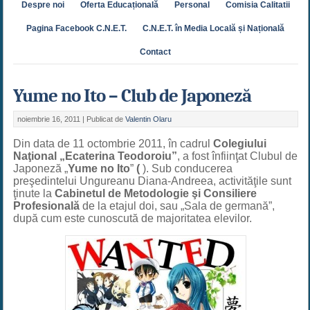
Despre noi
Oferta Educațională
Personal
Comisia Calitatii
Pagina Facebook C.N.E.T.
C.N.E.T. în Media Locală și Națională
Contact
Yume no Ito – Club de Japoneză
noiembrie 16, 2011 |
Publicat de
Valentin Olaru
Din data de 11 octombrie 2011, în cadrul
Colegiului
Naţional „Ecaterina Teodoroiu”
, a fost înfiinţat Clubul de
Japoneză „
Yume no Ito
”
(
). Sub conducerea
preşedintelui Ungureanu Diana-Andreea, activităţile sunt
ţinute la
Cabinetul de Metodologie şi Consiliere
Profesională
de la etajul doi, sau „Sala de germană”,
după cum este cunoscută de majoritatea elevilor.