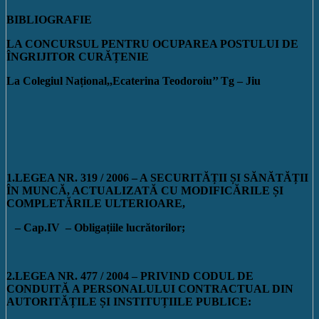
BIBLIOGRAFIE
LA CONCURSUL PENTRU OCUPAREA POSTULUI DE
ÎNGRIJITOR CURĂȚENIE
La Colegiul Național,,Ecaterina Teodoroiu’’ Tg – Jiu
1.LEGEA NR. 319 / 2006
– A SECURITĂȚII ȘI SĂNĂTĂȚII
ÎN MUNCĂ, ACTUALIZATĂ CU MODIFICĂRILE ȘI
COMPLETĂRILE ULTERIOARE,
– Cap.IV – Obligațiile lucrătorilor
;
2.LEGEA NR. 477 / 2004
– PRIVIND CODUL DE
CONDUITĂ A PERSONALULUI CONTRACTUAL DIN
AUTORITĂȚILE ȘI INSTITUȚIILE PUBLICE: