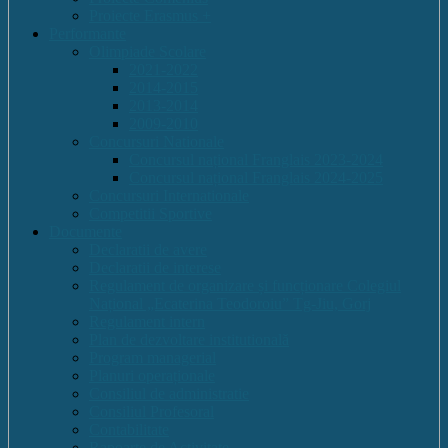
Proiecte Erasmus +
Performante
Olimpiade Scolare
2021-2022
2014-2015
2013-2014
2009-2010
Concursuri Nationale
Concursul național Franglais 2023-2024
Concursul național Franglais 2024-2025
Concursuri Internationale
Competitii Sportive
Documente
Declaratii de avere
Declaratii de interese
Regulament de organizare și funcționare Colegiul
Național „Ecaterina Teodoroiu” Tg-Jiu, Gorj
Regulament intern
Plan de dezvoltare institutională
Program managerial
Planuri operaționale
Consiliul de administratie
Consiliul Profesoral
Contabilitate
Rapoarte de Activitate