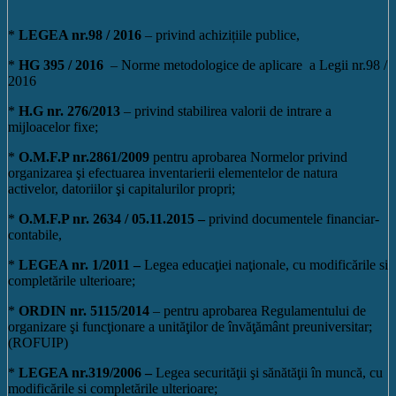
*
LEGEA nr.98 / 2016
– privind achizițiile publice,
*
HG 395 / 2016
– Norme metodologice de aplicare a Legii nr.98 /
2016
*
H.G nr. 276/2013
– privind stabilirea valorii de intrare a
mijloacelor fixe;
*
O.M.F.P nr.2861/2009
pentru aprobarea Normelor privind
organizarea şi efectuarea inventarierii elementelor de natura
activelor, datoriilor şi capitalurilor propri;
*
O.M.F.P nr. 2634 / 05.11.2015 –
privind documentele financiar-
contabile,
*
LEGEA nr. 1/2011 –
Legea educaţiei naţionale, cu modificările si
completările ulterioare;
*
ORDIN nr. 5115/2014
– pentru aprobarea Regulamentului de
organizare şi funcţionare a unităţilor de învăţământ preuniversitar;
(ROFUIP)
*
LEGEA nr.319/2006 –
Legea securităţii şi sănătăţii în muncă, cu
modificările si completările ulterioare;