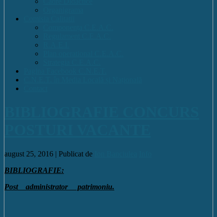
Cadre Didactice
Organigrama
Comisia Calitatii
Componența C.E.A.C.
Regulament C.E.A.C.
R.A.E.I.
Plan operational C.E.A.C.
Strategia C.E.A.C.
Pagina Facebook C.N.E.T.
C.N.E.T. în Media Locală și Națională
Contact
BIBLIOGRAFIE CONCURS
POSTURI VACANTE
august 25, 2016 |
Publicat de
Ion Banciulea
Info
BIBLIOGRAFIE:
Post administrator patrimoniu.