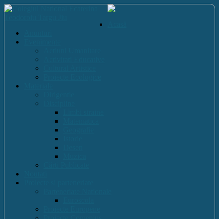
Acasă
Anunturi
Evenimente
Actiuni Umanitare
Activitati Educative
Cultural Artistice
Proiecte Ecologice
Materiale
Dirigentie
Discipline
Limbi straine
Matematica
Geografie
Istorie
Desen
Muzica
Cărti Publicate
Noutati
Proiecte si parteneriate
Parteneriate Nationale
Euroscola
Proiecte Europene
Proiecte Comenius