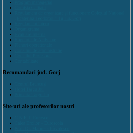
Program managerial
Comisia Calitatii
Regulament de organizare și funcționare Colegiul Național
„Ecaterina Teodoroiu” Tg-Jiu, Gorj
Regulament intern
Organigrama
Evaluare Interna
Rapoarte de Activitate
Planuri operaționale
Consiliul de administratie
Consiliul Profesoral
Contabilitate
Recomandari jud. Gorj
Centrul Brancuși
Hotel Targu Jiu
Primaria Targu Jiu
Site-uri ale profesorilor nostri
C.N.E.T. Euroscola
Calea Eroilor – Euroscola
Prof. Dr. Marinela Pîrvulescu