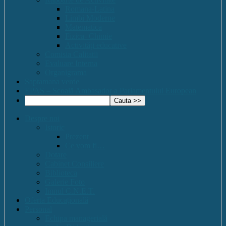
Romana-Latina
Limbi Moderne
Matematica
Fizica- Chimie
Activități educative
Comisia Calitatii
Evaluare Interna
Organigrama
Saptamana verde
EPAS – Scoală Ambasador a Parlamentului European
Despre noi
Istoric
Prezent
Ce vom fi…
Dotare
Cabinet Consiliere
Biblioteca
Galerie Foto
Imnul C.N.E.T.
Oferta Educațională
Personal
Echipa managerială