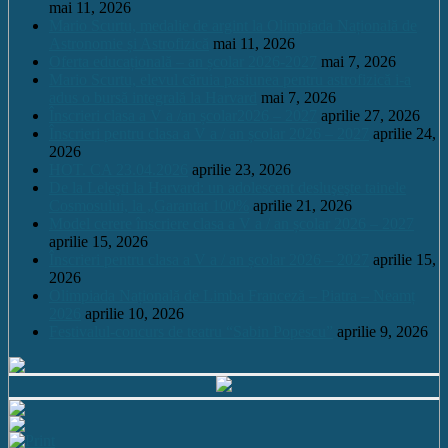
mai 11, 2026
Mario Scurtu, medalie de argint la Olimpiada Națională de
Astronomie și Astrofizică
mai 11, 2026
Oferta educațională – an școlar 2026-2027
mai 7, 2026
Mario Scurtu, elevul căruia pasiunea pentru astrofizică i-a
adus o bursă integrală la Harvard
mai 7, 2026
Înscrieri clasa a V a /an școlar2026 – 2027
aprilie 27, 2026
Înscrieri pentru clasa a V a / an școlar 2026 – 2027
aprilie 24,
2026
HOT. CA 23.04.2026
aprilie 23, 2026
De la Leleşti la Harvard: un adolescent desluşeşte tainele
Cosmosului, la „Garantat 100%
aprilie 21, 2026
Model cerere înscriere clasa a V a / an școlar 2026 – 2027
aprilie 15, 2026
Înscrieri pentru clasa a V a / an școlar 2026 – 2027
aprilie 15,
2026
Olimpiada Națională de Limba Franceză – Piatra – Neamț
2026
aprilie 10, 2026
Festivalul-concurs de teatru “Sabin Popescu”
aprilie 9, 2026