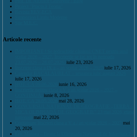
Prof. Dr. Nichifor Gheorghe : Blog
Proiect "Practică Teoria"
Revista REV-ECA
Simpozion Limbi Moderne
Site M.E.C.
Articole recente
IMPORTANT ! Se redeschide căminul CNET pentru anul
școlar 2026 – 2027. Înscrierile se fac tot în perioada
23.07.2026 – 28.07.2026.
iulie 23, 2026
Înscriere clasa a IX a – an școlar 2026 – 2027
iulie 17, 2026
Calendar BACALAUREAT – sesiunea iulie august 2026
iulie 17, 2026
HOT. CA 09.06.2026
iunie 16, 2026
Înscrierile pentru clasa a V a an școlar 2026 – 2027 –
CONTINUĂ.
iunie 8, 2026
HOT. CA 28.05.2026
mai 28, 2026
CONCURSUL NAŢIONAL DE GEOGRAFIE „TERRA –
MICA OLIMPIADĂ DE GEOGRAFIE” 23 mai 2026, etapa
națională
mai 22, 2026
Continuare înscrieri clasa a V a / an școlar 2026 – 2027
mai
20, 2026
Eric Maioga – Bronz la Olimpiada Națională de Informatică