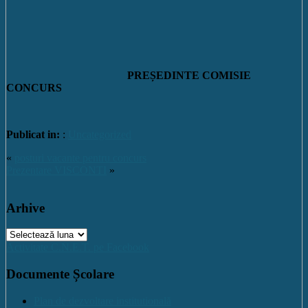
PREȘEDINTE COMISIE
CONCURS
Publicat in:
:
Uncategorized
«
posturi vacante pentru concurs
Prezentare VISCONTI
»
Arhive
Arhive
Activitate C.N.E.T. pe Facebook
Documente Școlare
Plan de dezvoltare institutională