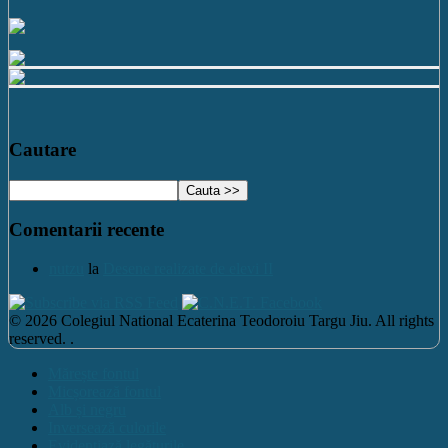
Cautare
Comentarii recente
nutzu
la
Desene realizate de elevi II
© 2026 Colegiul National Ecaterina Teodoroiu Targu Jiu. All rights
reserved. .
Mărește fontul
Micșorează fontul
Alb și negru
Inversează culorile
Evidențiază legăturile