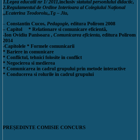
1.Legea educatii nr 1/ 2011,
inclusiv
statutul personlului didactic,
2.Regulamentul de Ordine Interioara al Colegiului Național
,,Ecaterina Teodoroiu,,Tg – Jiu,
–
Constantin Cucos,
Pedagogie,
editura Polirom 2008
– Capitol * Relationare si comunicare eficientă,
-Ion Ovidiu Panisoara ,
Comunicarea eficienta,
editura Polirom
2014
-Capitolele * Formele comunicarii
* Bariere in comunicare
* Conflictul, tehnici folosite in conflict
* Negocierea si medierea
* Comunicarea in cadrul grupului prin metode interactive
* Conducerea si rolurile in cadrul grupului
PREȘEDINTE COMISIE CONCURS