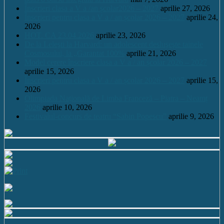
Înscrieri clasa a V a /an școlar2026 – 2027
aprilie 27, 2026
Înscrieri pentru clasa a V a / an școlar 2026 – 2027
aprilie 24,
2026
HOT. CA 23.04.2026
aprilie 23, 2026
De la Leleşti la Harvard: un adolescent desluşeşte tainele
Cosmosului, la „Garantat 100%
aprilie 21, 2026
Model cerere înscriere clasa a V a / an școlar 2026 – 2027
aprilie 15, 2026
Înscrieri pentru clasa a V a / an școlar 2026 – 2027
aprilie 15,
2026
Olimpiada Națională de Limba Franceză – Piatra – Neamț
2026
aprilie 10, 2026
Festivalul-concurs de teatru “Sabin Popescu”
aprilie 9, 2026