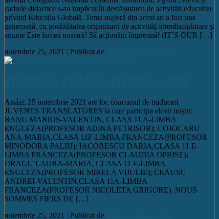
cadrele didactice s-au implicat în desfășurarea de activități educative
privind Educația Globală. Tema majoră din acest an a fost una
generoasă, cu posibilitatea organizarii de activităţi interdisciplinare și
anume Este lumea noastră! Să acționăm împreună! (IT’S OUR […]
noiembrie 25, 2021 |
Publicat de
Manica Andreea
Info
JUVENES TRANSLATORES – 2021
Astăzi, 25 noiembrie 2021 are loc concursul de traduceri
JUVENES TRANSLATORES la care participa elevii noștri:
BANU MARIUS-VALENTIN, CLASA 11 A-LIMBA
ENGLEZA(PROFESOR ADINA PETRISOR); COJOCARU
ANA-MARIA,CLASA 11F-LIMBA FRANCEZA(PROFESOR
MINODORA PALIU); IACOBESCU DARIA,CLASA 11 E-
LIMBA FRANCEZA(PROFESOR CLAUDIA OPRISE);
DRAGU LAURA-MARIA, CLASA 11 E-LIMBA
ENGLEZA(PROFESOR MIRELA VIJULIE); CEAUSU
ANDREI-VALENTIN,CLASA 11A-LIMBA
FRANCEZA(PROFESOR NICOLETA GRIGORE). NOUS
SOMMES FIERS DE […]
noiembrie 25, 2021 |
Publicat de
Manica Andreea
Info