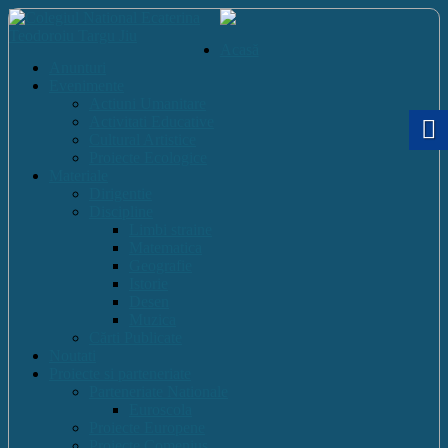
Acasă
Anunturi
Evenimente
Actiuni Umanitare
Activitati Educative
Cultural Artistice
Proiecte Ecologice
Materiale
Dirigentie
Discipline
Limbi straine
Matematica
Geografie
Istorie
Desen
Muzica
Cărti Publicate
Noutati
Proiecte si parteneriate
Parteneriate Nationale
Euroscola
Proiecte Europene
Proiecte Comenius