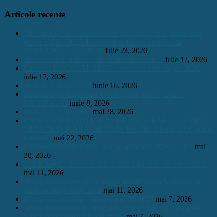
Articole recente
IMPORTANT ! Se redeschide căminul CNET pentru anul
școlar 2026 – 2027. Înscrierile se fac tot în perioada
23.07.2026 – 28.07.2026.
iulie 23, 2026
Înscriere clasa a IX a – an școlar 2026 – 2027
iulie 17, 2026
Calendar BACALAUREAT – sesiunea iulie august 2026
iulie 17, 2026
HOT. CA 09.06.2026
iunie 16, 2026
Înscrierile pentru clasa a V a an școlar 2026 – 2027 –
CONTINUĂ.
iunie 8, 2026
HOT. CA 28.05.2026
mai 28, 2026
CONCURSUL NAŢIONAL DE GEOGRAFIE „TERRA –
MICA OLIMPIADĂ DE GEOGRAFIE” 23 mai 2026, etapa
națională
mai 22, 2026
Continuare înscrieri clasa a V a / an școlar 2026 – 2027
mai
20, 2026
Eric Maioga – Bronz la Olimpiada Națională de Informatică
mai 11, 2026
Mario Scurtu, medalie de argint la Olimpiada Națională de
Astronomie și Astrofizică
mai 11, 2026
Oferta educațională – an școlar 2026-2027
mai 7, 2026
Mario Scurtu, elevul căruia pasiunea pentru astrofizică i-a
adus o bursă integrală la Harvard
mai 7, 2026