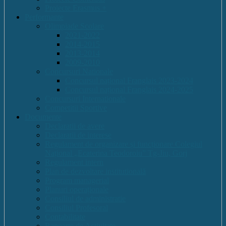
Proiecte Erasmus +
Performante
Olimpiade Scolare
2021-2022
2014-2015
2013-2014
2009-2010
Concursuri Nationale
Concursul național Franglais 2023-2024
Concursul național Franglais 2024-2025
Concursuri Internationale
Competitii Sportive
Documente
Declaratii de avere
Declaratii de interese
Regulament de organizare și funcționare Colegiul
Național „Ecaterina Teodoroiu” Tg-Jiu, Gorj
Regulament intern
Plan de dezvoltare institutională
Program managerial
Planuri operaționale
Consiliul de administratie
Consiliul Profesoral
Contabilitate
Rapoarte de Activitate