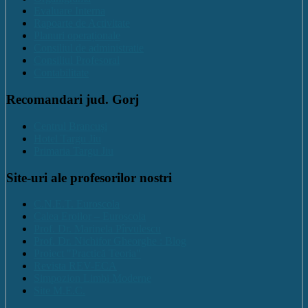
Evaluare Interna
Rapoarte de Activitate
Planuri operaționale
Consiliul de administratie
Consiliul Profesoral
Contabilitate
Recomandari jud. Gorj
Centrul Brancuși
Hotel Targu Jiu
Primaria Targu Jiu
Site-uri ale profesorilor nostri
C.N.E.T. Euroscola
Calea Eroilor – Euroscola
Prof. Dr. Marinela Pîrvulescu
Prof. Dr. Nichifor Gheorghe : Blog
Proiect "Practică Teoria"
Revista REV-ECA
Simpozion Limbi Moderne
Site M.E.C.