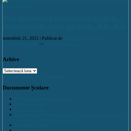
Plan managerial coordonator proiecte și
programe educative, an școlar 2021-2022
noiembrie 21, 2021 |
Publicat de
Manica Andreea
Info
« Pagina anterioară
—
Pagina următoare »
Arhive
Arhive
Activitate C.N.E.T. pe Facebook
Documente Școlare
Plan de dezvoltare institutională
Program managerial
Comisia Calitatii
Regulament de organizare și funcționare Colegiul Național
„Ecaterina Teodoroiu” Tg-Jiu, Gorj
Regulament intern
Organigrama