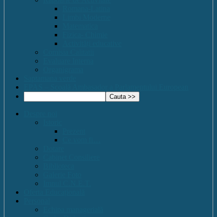
Romana-Latina
Limbi Moderne
Matematica
Fizica- Chimie
Activități educative
Comisia Calitatii
Evaluare Interna
Organigrama
Saptamana verde
EPAS – Scoală Ambasador a Parlamentului European
Despre noi
Istoric
Prezent
Ce vom fi…
Dotare
Cabinet Consiliere
Biblioteca
Galerie Foto
Imnul C.N.E.T.
Oferta Educațională
Personal
Echipa managerială