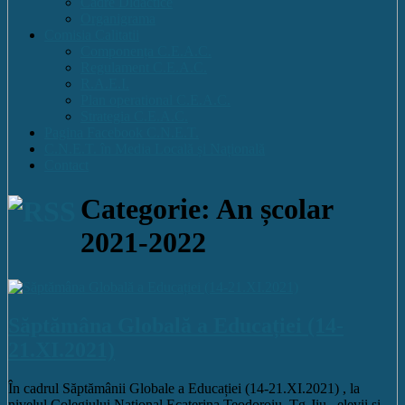
Cadre Didactice
Organigrama
Comisia Calitatii
Componența C.E.A.C.
Regulament C.E.A.C.
R.A.E.I.
Plan operational C.E.A.C.
Strategia C.E.A.C.
Pagina Facebook C.N.E.T.
C.N.E.T. în Media Locală și Națională
Contact
Categorie: An școlar
2021-2022
Săptămâna Globală a Educației (14-
21.XI.2021)
În cadrul Săptămânii Globale a Educației (14-21.XI.2021) , la
nivelul Colegiului Național Ecaterina Teodoroiu, Tg-Jiu , elevii și