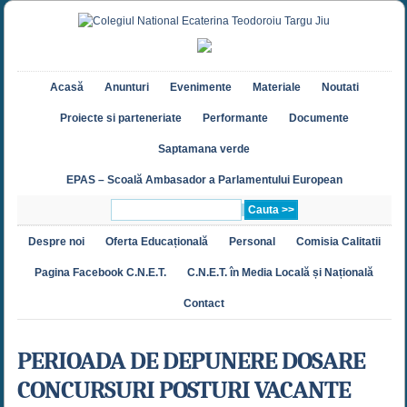
Acasă
Anunturi
Evenimente
Materiale
Noutati
Proiecte si parteneriate
Performante
Documente
Saptamana verde
EPAS – Scoală Ambasador a Parlamentului European
Despre noi
Oferta Educațională
Personal
Comisia Calitatii
Pagina Facebook C.N.E.T.
C.N.E.T. în Media Locală și Națională
Contact
PERIOADA DE DEPUNERE DOSARE
CONCURSURI POSTURI VACANTE