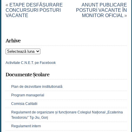
«
ETAPE DESFĂȘURARE
ANUNȚ PUBLICARE
CONCURSURI POSTURI
POSTURI VACANTE ÎN
VACANTE
MONITOR OFICIAL
»
Arhive
Arhive
Activitate C.N.E.T. pe Facebook
Documente Școlare
Plan de dezvoltare institutională
Program managerial
Comisia Calitatii
Regulament de organizare și funcționare Colegiul Național „Ecaterina
Teodoroiu” Tg-Jiu, Gorj
Regulament intern