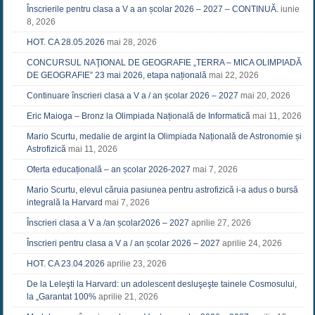
Înscrierile pentru clasa a V a an școlar 2026 – 2027 – CONTINUĂ.
iunie
8, 2026
HOT. CA 28.05.2026
mai 28, 2026
CONCURSUL NAŢIONAL DE GEOGRAFIE „TERRA – MICA OLIMPIADĂ
DE GEOGRAFIE” 23 mai 2026, etapa națională
mai 22, 2026
Continuare înscrieri clasa a V a / an școlar 2026 – 2027
mai 20, 2026
Eric Maioga – Bronz la Olimpiada Națională de Informatică
mai 11, 2026
Mario Scurtu, medalie de argint la Olimpiada Națională de Astronomie și
Astrofizică
mai 11, 2026
Oferta educațională – an școlar 2026-2027
mai 7, 2026
Mario Scurtu, elevul căruia pasiunea pentru astrofizică i-a adus o bursă
integrală la Harvard
mai 7, 2026
Înscrieri clasa a V a /an școlar2026 – 2027
aprilie 27, 2026
Înscrieri pentru clasa a V a / an școlar 2026 – 2027
aprilie 24, 2026
HOT. CA 23.04.2026
aprilie 23, 2026
De la Leleşti la Harvard: un adolescent desluşeşte tainele Cosmosului,
la „Garantat 100%
aprilie 21, 2026